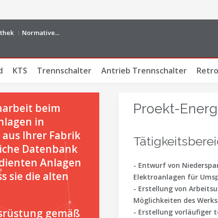
othek
Normative...
d
KTS
Trennschalter
Antrieb Trennschalter
Retro
Proekt-Ener
narbeit beim
Anlagen in
us Ihrer Fabrik
Tätigkeitsberei
eiche Datenbank
dienten Anlagen
- Entwurf von Niedersp
 sie die alten
Elektroanlagen für Umsp
- Erstellung von Arbeit
Möglichkeiten des Werks
srüstung gemäß
- Erstellung vorläufiger