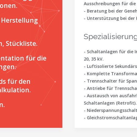
Ausschreibungen für die
ionen.
- Beratung bei der Gene
- Unterstützung bei der
 Herstellung
Spezialisierung
 Stückliste.
- Schaltanlagen für die 
ntation für die
20, 35 kV.
ngen.
- Luftisolierte Sekundär
- Komplette Transformat
ds für den
- Trennschalter für Span
- Antriebe für Trennscha
lkulation.
- Austausch von ausfahr
Schaltanlagen (Retrofit).
n.
- Niederspannungsschalt
- Gleichstromschaltanla