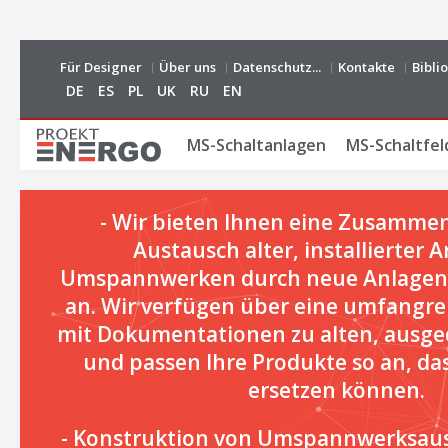
Für Designer
Über uns
Datenschutz...
Kontakte
Bibli
DE
ES
PL
UK
RU
EN
MS-Schaltanlagen
MS-Schaltfel
- Wir bieten Ihnen eine Zusamme
Austausch alter, installierter 
Umspannwerken durch neue Anlagen a
an. Wir verfügen über eine umfangr
mit Dokumentationen zu alten, ausge
und passen Ihre Produkte so an, dass
ersetzen können.
- Konstruktion von Umspannwerksau