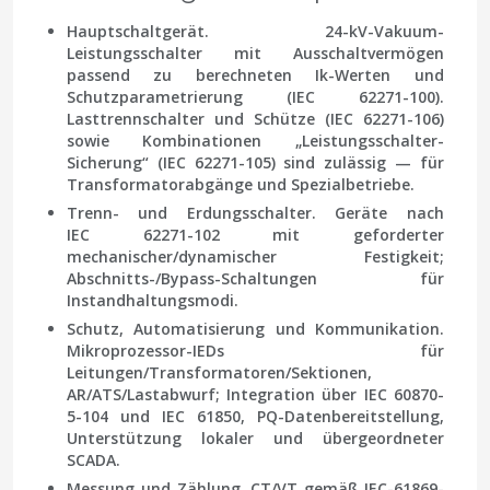
Hauptschaltgerät.
24-kV-Vakuum-
Leistungsschalter mit Ausschaltvermögen
passend zu berechneten Ik-Werten und
Schutzparametrierung (IEC 62271-100).
Lasttrennschalter und Schütze (IEC 62271-106)
sowie Kombinationen „Leistungsschalter-
Sicherung“ (IEC 62271-105) sind zulässig — für
Transformatorabgänge und Spezialbetriebe.
Trenn- und Erdungsschalter.
Geräte nach
IEC 62271-102 mit geforderter
mechanischer/dynamischer Festigkeit;
Abschnitts-/Bypass-Schaltungen für
Instandhaltungsmodi.
Schutz, Automatisierung und Kommunikation.
Mikroprozessor-IEDs für
Leitungen/Transformatoren/Sektionen,
AR/ATS/Lastabwurf; Integration über IEC 60870-
5-104 und IEC 61850, PQ-Datenbereitstellung,
Unterstützung lokaler und übergeordneter
SCADA.
Messung und Zählung.
CT/VT gemäß IEC-61869-