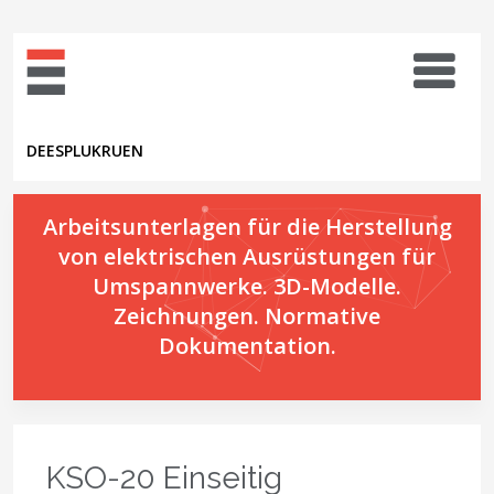
DE
ES
PL
UK
RU
EN
Arbeitsunterlagen für die Herstellung
von elektrischen Ausrüstungen für
Umspannwerke. 3D-Modelle.
Zeichnungen. Normative
Dokumentation.
KSO-20 Einseitig