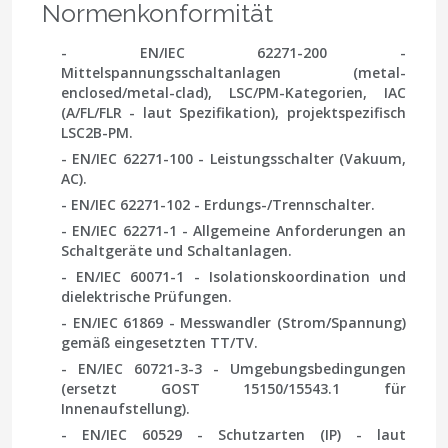
Normenkonformität
-
EN/IEC 62271-200
-
Mittelspannungsschaltanlagen (metal-
enclosed/metal-clad), LSC/PM-Kategorien, IAC
(A/FL/FLR - laut Spezifikation), projektspezifisch
LSC2B-PM.
-
EN/IEC 62271-100
- Leistungsschalter (Vakuum,
AC).
- EN/IEC 62271-102
- Erdungs-/Trennschalter.
- EN/IEC 62271-1
- Allgemeine Anforderungen an
Schaltgeräte und Schaltanlagen.
-
EN/IEC 60071-1
- Isolationskoordination und
dielektrische Prüfungen.
- EN/IEC 61869
- Messwandler (Strom/Spannung)
gemäß eingesetzten TT/TV.
-
EN/IEC 60721-3-3
- Umgebungsbedingungen
(ersetzt GOST 15150/15543.1 für
Innenaufstellung).
- EN/IEC 60529
- Schutzarten (IP) - laut