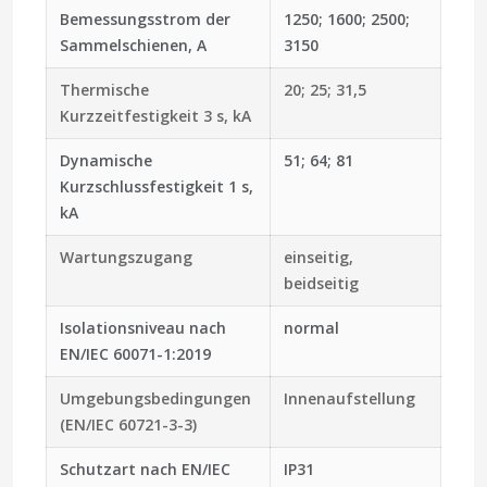
Bemessungsstrom der
1250; 1600; 2500;
Sammelschienen, A
3150
Thermische
20; 25; 31,5
Kurzzeitfestigkeit 3 s, kA
Dynamische
51; 64; 81
Kurzschlussfestigkeit 1 s,
kA
Wartungszugang
einseitig,
beidseitig
Isolationsniveau nach
normal
EN/IEC 60071-1:2019
Umgebungsbedingungen
Innenaufstellung
(EN/IEC 60721-3-3)
Schutzart nach EN/IEC
IP31