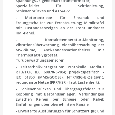
Spannungs-/Eigenbedarfstransformator;
Spezialfelder für Sektionierung,
Schienenbrücken und ATS/APV.
- Motorantriebe für Einschub und
Erdungsschalter zur Fernsteuerung; Mimiktafel
mit Zustandsanzeigen an der Front und/oder
HMI-Panel.
- Kontakttemperatur-Monitoring,
Vibrationsüberwachung, Videoüberwachung der
MS-Räume, Anti-Kondensationsheizer mit
Thermostat/Hygrostat,
Türüberwachungssensoren.
- Leittechnik-Integration: Protokolle Modbus
RTU/TCP, IEC 60870-5-104; projektspezifisch -
IEC 61850 (MMS/GOOSE), NTP/IRIG-B-Zeitsync,
redundante Netze (PRP/HSR - laut Lastenheft).
- Schienenbrücken und Übergangsfelder zur
Kopplung mit Bestandsanlagen; Verbindungen
zwischen Reihen per Schiene oder Kabel;
Einführungen über obere/hintere Kanäle.
- Erweiterte Ausführungen für Schutzart (IP) und