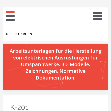
DE
ES
PL
UK
RU
EN
Arbeitsunterlagen für die Herstellung
von elektrischen Ausrüstungen für
Umspannwerke. 3D-Modelle.
Zeichnungen. Normative
Dokumentation.
K-201