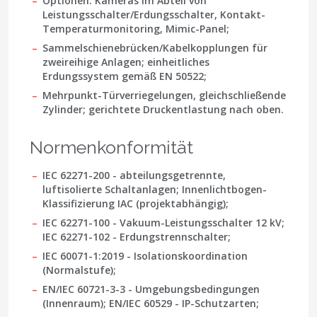
Optionen: Kameras im Abteil von
Leistungsschalter/Erdungsschalter, Kontakt-
Temperaturmonitoring, Mimic-Panel;
Sammelschienebrücken/Kabelkopplungen für
zweireihige Anlagen;
einheitliches
Erdungssystem gemäß EN 50522
;
Mehrpunkt-Türverriegelungen, gleichschließende
Zylinder; gerichtete Druckentlastung nach oben.
Normenkonformität
IEC 62271-200
- abteilungsgetrennte,
luftisolierte Schaltanlagen; Innenlichtbogen-
Klassifizierung IAC (projektabhängig);
IEC 62271-100
- Vakuum-Leistungsschalter 12 kV;
IEC 62271-102
- Erdungstrennschalter;
IEC 60071-1:2019
- Isolationskoordination
(Normalstufe);
EN/IEC 60721-3-3
- Umgebungsbedingungen
(Innenraum);
EN/IEC 60529
- IP-Schutzarten;