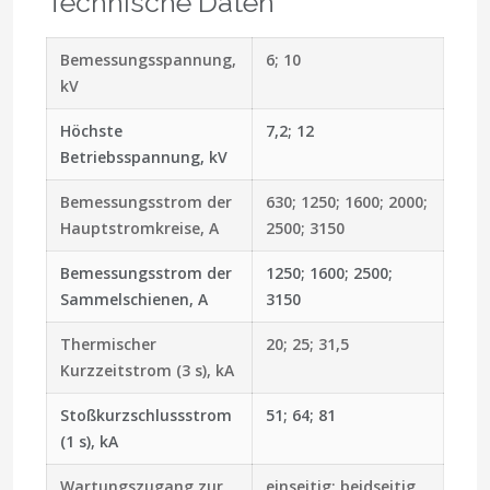
Technische Daten
Bemessungsspannung,
6; 10
kV
Höchste
7,2; 12
Betriebsspannung, kV
Bemessungsstrom der
630; 1250; 1600; 2000;
Hauptstromkreise, A
2500; 3150
Bemessungsstrom der
1250; 1600; 2500;
Sammelschienen, A
3150
Thermischer
20; 25; 31,5
Kurzzeitstrom (3 s), kA
Stoßkurzschlussstrom
51; 64; 81
(1 s), kA
Wartungszugang zur
einseitig; beidseitig