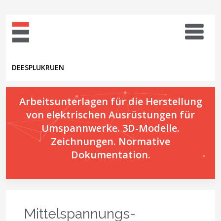
DE
ES
PL
UK
RU
EN
Arbeitsunterlagen für die Herstellung
von elektrischen Ausrüstungen für
Umspannwerke. 3D-Modelle.
Zeichnungen. Normative
Dokumentation.
Mittelspannungs-