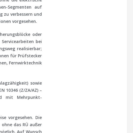
enen-Segmenten auf
ng zu verbessern und
tionen vorgesehen.
cherungsblöcke oder
Servicearbeiten bei
ungsweg
realisierbar;
nen für Prüfstecker
hen, Fernwirktechnik
hlagzähigkeit) sowie
EN 10346
(Z/ZA/AZ) –
nd mit Mehrpunkt-
se vorgesehen. Die
, ohne das RÜ außer
möglich. Auf Wunsch