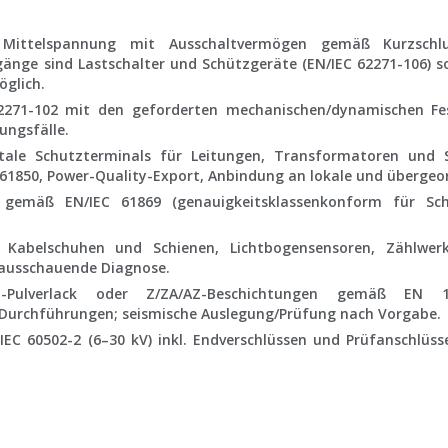
 Mittelspannung mit Ausschaltvermögen gemäß Kurzschl
bgänge sind Lastschalter und Schützgeräte (
EN/IEC 62271-106
) 
öglich.
2271-102
mit den geforderten mechanischen/dynamischen Fest
ungsfälle.
tale Schutzterminals für Leitungen, Transformatoren und S
 61850
, Power-Quality-Export, Anbindung an lokale und überge
r gemäß
EN/IEC 61869
(genauigkeitsklassenkonform für Sc
abelschuhen und Schienen, Lichtbogensensoren, Zählwerke
rausschauende Diagnose.
-Pulverlack oder Z/ZA/AZ-Beschichtungen gemäß
EN 1
 Durchführungen; seismische Auslegung/Prüfung nach Vorgabe.
h
IEC 60502-2
(6–30 kV) inkl. Endverschlüssen und Prüfanschlüss