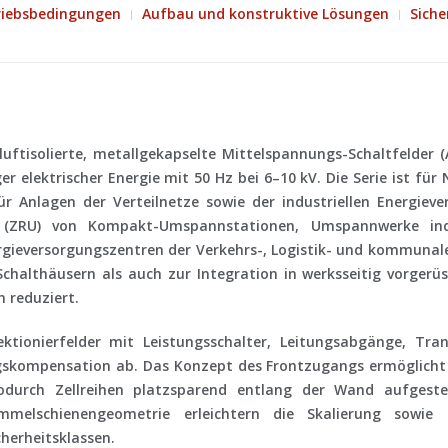
riebsbedingungen
Aufbau und konstruktive Lösungen
Siche
luftisolierte, metallgekapselte Mittelspannungs-Schaltfelder (
 elektrischer Energie mit 50 Hz bei 6–10 kV. Die Serie ist für 
 Anlagen der Verteilnetze sowie der industriellen Energiev
 (ZRU) von Kompakt-Umspannstationen, Umspannwerke indus
gieversorgungszentren der Verkehrs-, Logistik- und kommunale
Schalthäusern als auch zur Integration in werksseitig vorger
 reduziert.
ktionierfelder mit Leistungsschalter, Leitungsabgänge, Tr
ungskompensation ab. Das Konzept des
Frontzugangs
ermöglicht 
odurch Zellreihen platzsparend entlang der Wand aufgeste
ammelschienengeometrie erleichtern die Skalierung sowi
herheitsklassen.