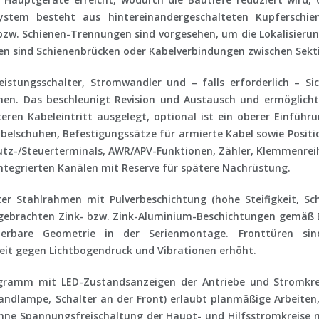
system besteht aus hintereinandergeschalteten Kupferschi
 bzw. Schienen-Trennungen sind vorgesehen, um die Lokalisieru
allen sind Schienenbrücken oder Kabelverbindungen zwischen Sek
stungsschalter, Stromwandler und – falls erforderlich – Si
en. Das beschleunigt Revision und Austausch und ermöglicht 
eren Kabeleintritt
ausgelegt, optional ist ein
oberer Einführ
lschuhen, Befestigungssätze für armierte Kabel sowie Positio
utz-/Steuerterminals, AWR/APV-Funktionen, Zähler, Klemmenrei
ntegrierten Kanälen mit Reserve für spätere Nachrüstung.
ter Stahlrahmen
mit Pulverbeschichtung (hohe Steifigkeit, Sc
ufgebrachten Zink- bzw. Zink-Aluminium-Beschichtungen gemäß
zierbare Geometrie in der Serienmontage. Fronttüren si
keit gegen Lichtbogendruck und Vibrationen erhöht.
agramm
mit LED-Zustandsanzeigen der Antriebe und Stromkrei
andlampe, Schalter an der Front) erlaubt planmäßige Arbeiten
hne Spannungsfreischaltung
der Haupt- und Hilfsstromkreise 