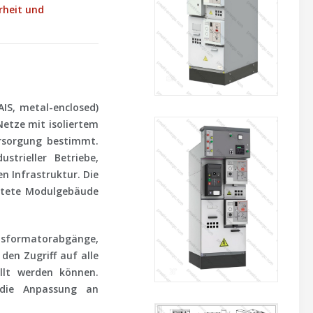
rheit und
AIS, metal-enclosed)
Netze mit isoliertem
ersorgung bestimmt.
trieller Betriebe,
n Infrastruktur. Die
üstete Modulgebäude
ansformatorabgänge,
den Zugriff auf alle
llt werden können.
e die Anpassung an