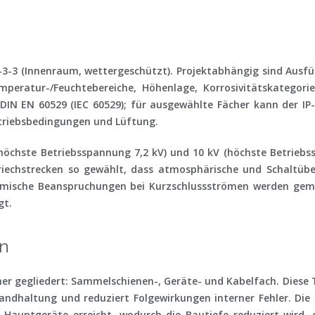
-3-3
(Innenraum, wettergeschützt). Projektabhängig sind Ausfü
peratur-/Feuchtebereiche, Höhenlage, Korrosivitätskategori
DIN EN 60529
(IEC 60529); für ausgewählte Fächer kann der IP
triebsbedingungen und Lüftung.
(höchste Betriebsspannung 7,2 kV) und 10 kV (höchste Betriebs
Kriechstrecken so gewählt, dass atmosphärische und Schaltüb
ermische Beanspruchungen bei Kurzschlussströmen werden ge
gt.
en
her
gegliedert: Sammelschienen-, Geräte- und Kabelfach. Diese 
tandhaltung und reduziert Folgewirkungen interner Fehler. Di
Hauptgeräte erreicht, wodurch die Bautiefe reduziert wird, o