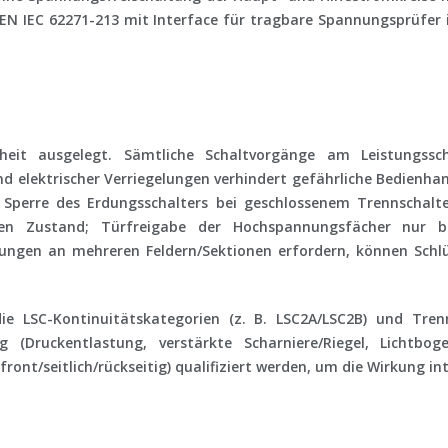
N IEC 62271-213 mit Interface für tragbare Spannungsprüfer i
heit
ausgelegt. Sämtliche
Schaltvorgänge am Leistungssch
d elektrischer Verriegelungen verhindert gefährliche Bedienha
 Sperre des Erdungsschalters bei geschlossenem Trennschalter
en Zustand; Türfreigabe der Hochspannungsfächer nur be
lungen an mehreren Feldern/Sektionen erfordern, können
Schl
die
LSC-Kontinuitätskategorien
(z. B. LSC2A/LSC2B) und
Tren
g (Druckentlastung, verstärkte Scharniere/Riegel, Lichtbo
 front/seitlich/rückseitig) qualifiziert werden, um die Wirkung i