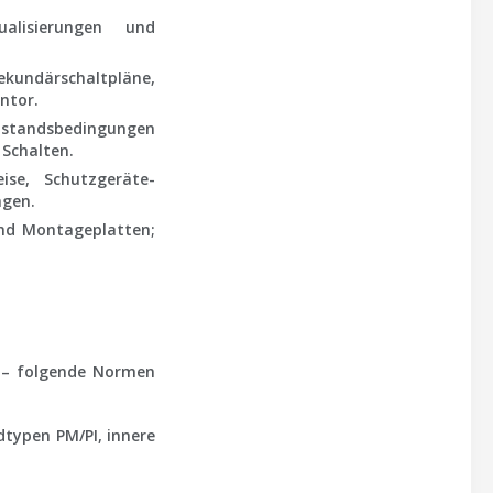
ualisierungen und
kundärschaltpläne,
ntor.
ustandsbedingungen
 Schalten.
se, Schutzgeräte-
ngen.
und Montageplatten;
 – folgende Normen
dtypen PM/PI, innere