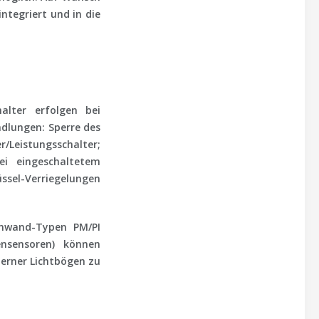
ntegriert und in die
alter erfolgen bei
ndlungen: Sperre des
/Leistungsschalter;
i eingeschaltetem
üssel-Verriegelungen
nwand-Typen
PM/PI
gensensoren) können
nterner Lichtbögen zu