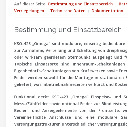
Auf dieser Seite:
Bestimmung und Einsatzbereich
Bet
Verriegelungen
Technische Daten
Dokumentation
Bestimmung und Einsatzbereich
KSO-423 „Omega“ sind modulare, einseitig bedienbare
zur Aufnahme, Verteilung und Schaltung von dreiphasiger
oder wirksam geerdetem Sternpunkt ausgelegt und für
Typische Einsatzorte sind Innenraum-Schaltanlagen
Eigenbedarfs-Schaltanlagen von Kraftwerken sowie Ener
Felder werden sowohl für die Montage in stationären 
geliefert, was Inbetriebnahmezeiten verkürzt und Kosten
Funktional deckt KSO-423 „Omega“ Einspeise- und Se
Mess-/Zählfelder sowie optional Felder zur Blindleist
Bedien- und Anzeigeelemente von der Frontseite, w
Vereinheitlichte Anschlüsse und eine modulare S
Versorgungsstrukturen unterschiedlicher Versorgungssic