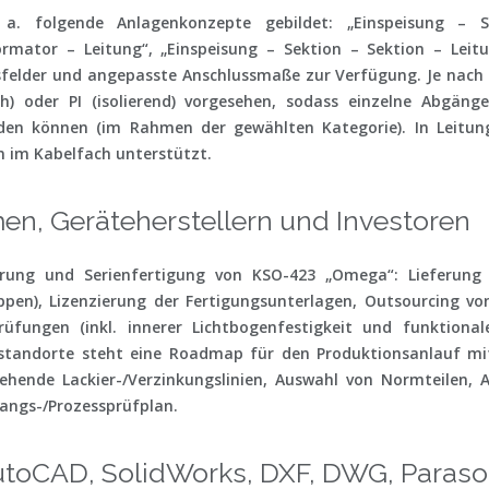
 a. folgende Anlagenkonzepte gebildet: „Einspeisung – S
rmator – Leitung“, „Einspeisung – Sektion – Sektion – Leitu
elder und angepasste Anschlussmaße zur Verfügung. Je nach 
ch) oder
PI
(isolierend) vorgesehen, sodass einzelne Abgän
n können (im Rahmen der gewählten Kategorie). In Leitu
 im Kabelfach unterstützt.
n, Geräteherstellern und Investoren
ierung und Serienfertigung von KSO-423 „Omega“: Lieferung
pen), Lizenzierung der Fertigungsunterlagen, Outsourcing 
üfungen (inkl. innerer Lichtbogenfestigkeit und funktionale
gsstandorte steht eine Roadmap für den Produktionsanlauf 
ehende Lackier-/Verzinkungslinien, Auswahl von Normteilen, 
angs-/Prozessprüfplan.
utoCAD, SolidWorks, DXF, DWG, Parasol