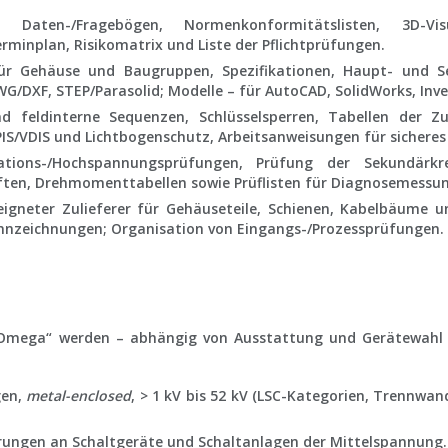
n, Daten-/Fragebögen, Normenkonformitätslisten, 3D-Vis
minplan, Risikomatrix und Liste der Pflichtprüfungen.
Gehäuse und Baugruppen, Spezifikationen, Haupt- und Se
DWG/DXF, STEP/Parasolid; Modelle – für AutoCAD, SolidWorks, Inve
d feldinterne Sequenzen, Schlüsselsperren, Tabellen der Z
IS/VDIS und Lichtbogenschutz, Arbeitsanweisungen für sicheres
ions-/Hochspannungsprüfungen, Prüfung der Sekundärkrei
ften, Drehmomenttabellen sowie Prüflisten für Diagnosemessu
igneter Zulieferer für Gehäuseteile, Schienen, Kabelbäume 
nzeichnungen; Organisation von Eingangs-/Prozessprüfungen.
 „Omega“ werden – abhängig von Ausstattung und Gerätewahl
gen,
metal-enclosed
, > 1 kV bis 52 kV (LSC-Kategorien, Trennwan
erungen an Schaltgeräte und Schaltanlagen der Mittelspannung.