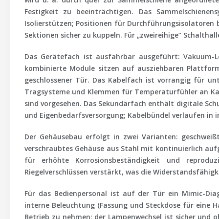
Festigkeit zu beeinträchtigen. Das Sammelschienen
Isolierstützen; Positionen für Durchführungsisolatoren
Sektionen sicher zu kuppeln. Für „zweireihige“ Schalth
Das Gerätefach ist
ausfahrbar
ausgeführt: Vakuum-Lei
kombinierte Module sitzen auf ausziehbaren Plattform
geschlossener Tür. Das Kabelfach ist vorrangig für
unt
Tragsysteme und Klemmen für Temperaturfühler an Kabe
sind vorgesehen. Das Sekundärfach enthält digitale Sch
und Eigenbedarfsversorgung; Kabelbündel verlaufen in i
Der
Gehäusebau
erfolgt in zwei Varianten:
geschweiß
verschraubtes Gehäuse
aus Stahl mit kontinuierlich a
für erhöhte Korrosionsbeständigkeit und reprodu
Riegelverschlüssen verstärkt, was die Widerstandsfähig
Für das Bedienpersonal ist auf der Tür ein
Mimic-Di
interne Beleuchtung (Fassung und Steckdose für eine H
Betrieb zu nehmen; der Lampenwechsel ist sicher und
o