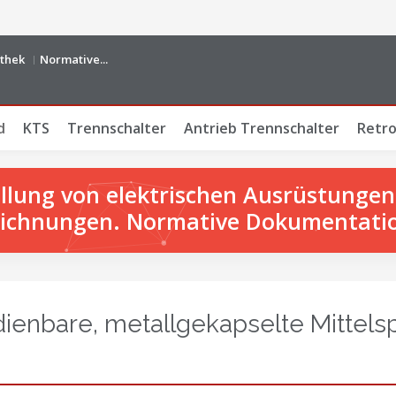
othek
Normative...
d
KTS
Trennschalter
Antrieb Trennschalter
Retro
tellung von elektrischen Ausrüstunge
ichnungen. Normative Dokumentati
dienbare, metallgekapselte Mittel