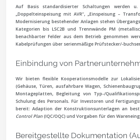
Auf Basis standardisierter Schaltungen werden u.
„Doppelteinspeisung mit AVR“, „Einspeisung – Transfo
Modernisierung bestehender Anlagen stehen Übergangsf
Kategorien bis
LSC2B
und Trennwände
PM
(metallis
benachbarter Felder
aus dem Betrieb genommen werde
Kabelprüfungen
über serienmäßige Prüfstecker/-buchsen
Einbindung von Partnerunternehme
Wir bieten flexible Kooperationsmodelle zur Lokalis
(Gehäuse, Türen, ausfahrbare Wagen, Schienenbaugrup
Montageplatten, Begleitung von Typ-/Qualifikationspr
Schulung des Personals. Für Investoren und Fertigun
bereit: Adaption der Konstruktionsunterlagen an best
Control Plan
(IQC/OQC) und Vorgaben für den Wareneing
Bereitgestellte Dokumentation (A