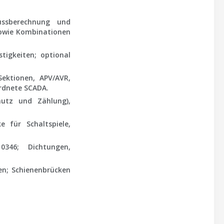
ussberechnung und
sowie Kombinationen
igkeiten; optional
ektionen, APV/AVR,
ordnete SCADA.
hutz und Zählung),
 für Schaltspiele,
0346
; Dichtungen,
en; Schienenbrücken