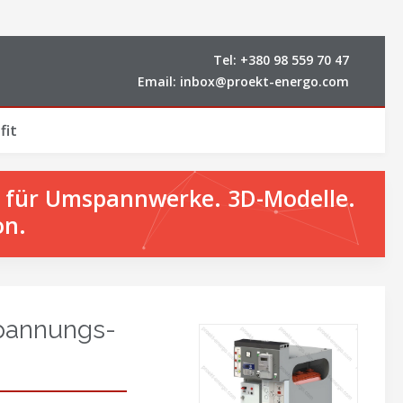
Tel:
+380 98 559 70 47
Email:
inbox@proekt-energo.com
fit
n für Umspannwerke. 3D-Modelle.
on.
spannungs-