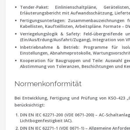
Tender-Paket:
Einlinienschaltpläne, Geräteliste
Erläuterungsbericht mit Aufwandsschätzung, Lieferter
Fertigungsunterlagen:
Zusammenbauzeichnungen für 
Kabellisten, Kaufteillisten, Arbeitspläne. Formate – 
Verriegelungslogik & Safety:
Feld-übergreifende un
(Ein/Aus/Erdung/Ausfahrt/Zugang), Integration von VP
Inbetriebnahme & Betrieb:
Programme für Isolat
Einstellungen, Abnahmeprotokolle, Wartungsvorschri
Kooperation für Baugruppen und Teile:
Auswahl gee
Abstimmung von Toleranzen, Beschichtungen und Ken
Normenkonformität
Bei Entwicklung, Fertigung und Prüfung von KSO-423
berücksichtigt:
DIN EN IEC 62271-200 (VDE 0671-200) – AC-Schaltanla
Lichtbogenfestigkeit IAC).
DIN EN IEC 62271-1 (VDE 0671-1) – Allgemeine Anford