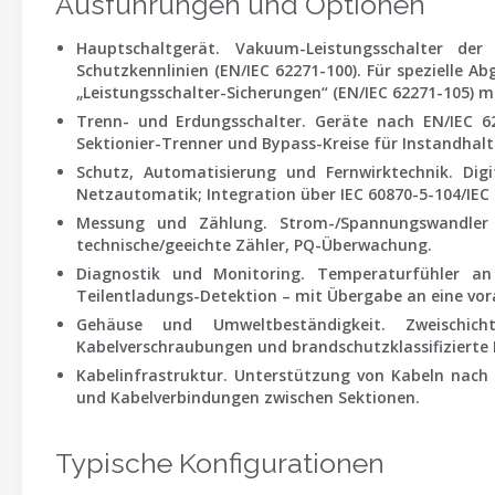
Ausführungen und Optionen
Hauptschaltgerät.
Vakuum-Leistungsschalter der
Schutzkennlinien (
EN/IEC 62271-100
). Für spezielle A
„Leistungsschalter-Sicherungen“
(
EN/IEC 62271-105
) m
Trenn- und Erdungsschalter.
Geräte nach
EN/IEC 6
Sektionier-Trenner und Bypass-Kreise für Instandhalt
Schutz, Automatisierung und Fernwirktechnik.
Digi
Netzautomatik; Integration über
IEC 60870-5-104
/
IEC
Messung und Zählung.
Strom-/Spannungswandle
technische/geeichte Zähler, PQ-Überwachung.
Diagnostik und Monitoring.
Temperaturfühler an K
Teilentladungs-Detektion – mit Übergabe an eine vo
Gehäuse und Umweltbeständigkeit.
Zweischicht
Kabelverschraubungen und brandschutzklassifizierte
Kabelinfrastruktur.
Unterstützung von Kabeln nac
und Kabelverbindungen zwischen Sektionen.
Typische Konfigurationen