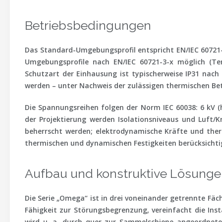
Betriebsbedingungen
Das
Standard-Umgebungsprofil
entspricht
EN/IEC 60721
Umgebungsprofile nach EN/IEC 60721-3-x möglich (Tem
Schutzart der Einhausung
ist typischerweise
IP31
nach
werden – unter Nachweis der zulässigen thermischen Be
Die Spannungsreihen folgen der Norm
IEC 60038
: 6 kV 
der Projektierung werden Isolationsniveaus und Luft/
beherrscht werden; elektrodynamische Kräfte und th
thermischen und dynamischen Festigkeiten berücksichti
Aufbau und konstruktive Lösung
Die Serie „Omega“ ist
in drei voneinander getrennte Fäc
Fähigkeit zur Störungsbegrenzung, vereinfacht die Ins
wird u. a. durch quer zur Sammelschiene angeordnete 