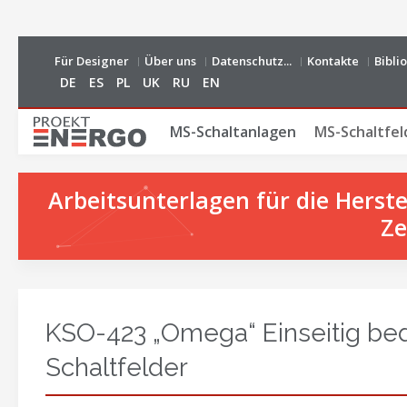
Für Designer
Über uns
Datenschutz...
Kontakte
Bibli
DE
ES
PL
UK
RU
EN
MS-Schaltanlagen
MS-Schaltfel
Arbeitsunterlagen für die Hers
Ze
KSO-423 „Omega“ Einseitig be
Schaltfelder