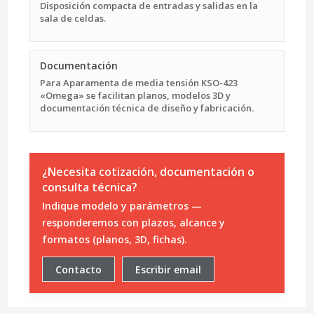
Disposición compacta de entradas y salidas en la
sala de celdas.
Documentación
Para Aparamenta de media tensión KSO-423
«Omega» se facilitan planos, modelos 3D y
documentación técnica de diseño y fabricación.
¿Necesita cotización, documentación o
consulta técnica?
Indique modelo y parámetros —
responderemos con plazos, alcance y
formatos (planos, 3D, fichas).
Contacto
Escribir email