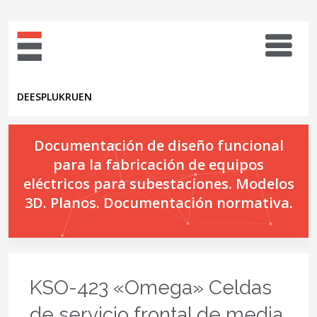
DE
ES
PL
UK
RU
EN
Documentación de diseño funcional
para la fabricación de equipos
eléctricos para subestaciones. Modelos
3D. Planos. Documentación normativa.
KSO-423 «Omega» Celdas
de servicio frontal de media