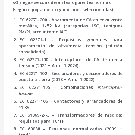
«Omega» se consideran las siguientes normas
(según equipamiento y opciones seleccionadas):
IEC 62271-200
- Aparamenta de CA en envolvente
metálica, 1–52 kV (categorías LSC, tabiques
PM/PI, arco interno IAC).
IEC 62271-1
- Requisitos generales para
aparamenta de alta/media tensión (edición
consolidada).
IEC 62271-100
- Interruptores de CA de media
tensión (2021 + Amd. 1:2024).
IEC 62271-102
- Seccionadores y seccionadores de
puesta a tierra (2018 + Amd. 1:2022).
IEC 62271-105
- Combinaciones
interruptor-
fusible
.
IEC 62271-106
- Contactores y arrancadores de
>1 kV.
IEC 61869-2
/
-3
- Transformadores de medida:
requisitos para TC/TP.
IEC 60038
- Tensiones normalizadas (2009 +
Amd.).