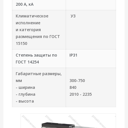
200 А, кА
Климатическое
У3
исполнение
и категория
размещения по ГОСТ
15150
Степень защиты по
IP31
ГОСТ 14254
Габаритные размеры,
мм
300-750
- ширина
840
- глубина
2010 - 2235
- высота