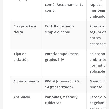
común/accionamiento
rápido,
común
mantenimi
unificado
Con puesta a
Cuchilla de tierra
Puesta a ti
tierra
simple o doble
segura de
partes
desconect
Tipo de
Porcelana/polímero,
Selección 
aislación
grados I–IV
ambiente y
normativa
aplicable
Accionamiento
PRG-6 (manual) / PD-
Mando loca
14 (motorizado)
remoto
Anti-hielo
Pantallas, viseras y
Servicio co
cubiertas
engelamie
de 20–30 