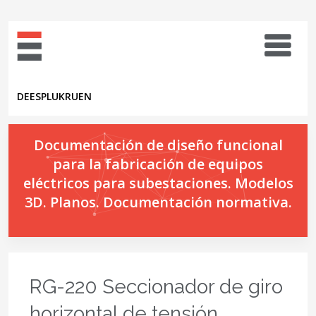
DE
ES
PL
UK
RU
EN
Documentación de diseño funcional
para la fabricación de equipos
eléctricos para subestaciones. Modelos
3D. Planos. Documentación normativa.
RG-220 Seccionador de giro
horizontal de tensión