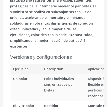
plata/estaño resistentes a la erosión; superficies
protegidas de la intemperie mediante pantallas. El
suministro se realiza en subconjuntos con kit de
uniones, acelerando el montaje y eliminando
soldaduras en obra. Las dimensiones de conexión
están unificadas y, en la mayoría de las
ejecuciones, coinciden con la serie RDZ sustituida,
simplificando la modernización de patios AIS
existentes.
Versiones y configuraciones
Ejecución
Descripción
Aplicación
Unipolar
Polos individuales
Disposición
sincronizados por
flexible en
bielas
pórticos no
estándar
Bi- y tripolar
Bastidor
Montaje m