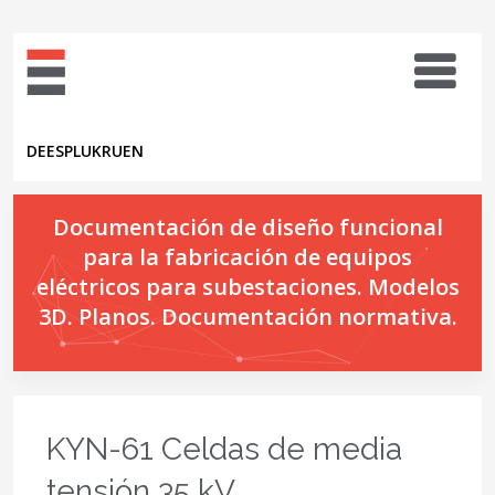
DE
ES
PL
UK
RU
EN
Documentación de diseño funcional
para la fabricación de equipos
eléctricos para subestaciones. Modelos
3D. Planos. Documentación normativa.
KYN-61 Celdas de media
tensión 35 kV