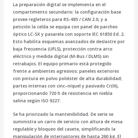
La preparación digital se implementa en el
compartimento secundario: la configuración base
provee regleteros para
RS-485
/
CAN 2.0
, y a
petición la celda se equipa con panel de parcheo
óptico
LC-SX
y pasarela con soporte
IEC 61850 Ed. 2
.
Esto habilita esquemas avanzados de deslastre por
baja frecuencia (UFLS), protección contra arco
eléctrico y medida digital (M-Bus / DLMS) sin
retrabajos. El equipo primario está protegido
frente a ambientes agresivos: paneles exteriores
con pintura en polvo poliéster de alta durabilidad;
partes internas con
cinc–níquel y pasivado Cr(III)
,
proporcionando
720 h
de resistencia en niebla
salina según
ISO 9227
.
Se ha priorizado la mantenibilidad. De serie se
suministra un carro de servicio con altura de mesa
regulable y bloqueo del casete, simplificando la
manipulación de interruptores de hasta
260 kg
. El