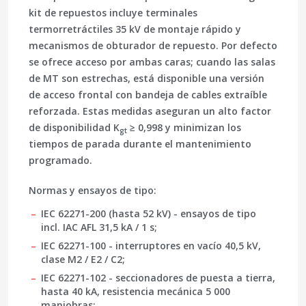
kit de repuestos incluye terminales
termorretráctiles
35 kV
de montaje rápido y
mecanismos de obturador de repuesto. Por defecto
se ofrece
acceso por ambas caras
; cuando las salas
de MT son estrechas, está disponible una versión
de acceso frontal con bandeja de cables extraíble
reforzada. Estas medidas aseguran un alto factor
de disponibilidad
K
≥ 0,998
y minimizan los
gt
tiempos de parada durante el mantenimiento
programado.
Normas y ensayos de tipo:
IEC 62271-200
(hasta 52 kV) - ensayos de tipo
incl.
IAC AFL 31,5 kA / 1 s
;
IEC 62271-100
- interruptores en vacío 40,5 kV,
clase
M2 / E2 / C2
;
IEC 62271-102
- seccionadores de puesta a tierra,
hasta
40 kA
, resistencia mecánica
5 000
maniobras;