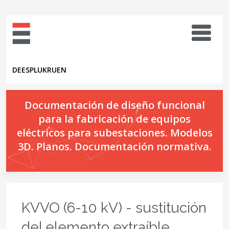
DE
ES
PL
UK
RU
EN
Documentación de diseño funcional
para la fabricación de equipos
eléctricos para subestaciones. Modelos
3D. Planos. Documentación normativa.
KVVO (6-10 kV) - sustitución
del elemento extraíble