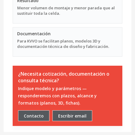
Resultado
Menor volumen de montaje y menor parada que al
sustituir toda la celda.
Documentación
Para KVVO se facilitan planos, modelos 3D y
documentación técnica de diseño y fabricación.
¿Necesita cotización, documentación o
consulta técnica?
Indique modelo y parámetros —
responderemos con plazos, alcance y
formatos (planos, 3D, fichas).
Contacto
Escribir email