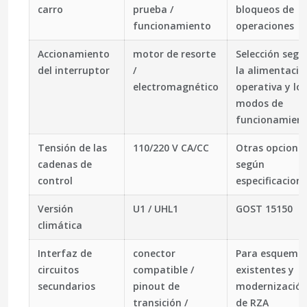
carro
prueba /
bloqueos de
funcionamiento
operaciones
Accionamiento
motor de resorte
Selección segú
del interruptor
/
la alimentació
electromagnético
operativa y los
modos de
funcionamien
Tensión de las
110/220 V CA/CC
Otras opciones
cadenas de
según
control
especificacion
Versión
U1 / UHL1
GOST 15150
climática
Interfaz de
conector
Para esquema
circuitos
compatible /
existentes y
secundarios
pinout de
modernizació
transición /
de RZA