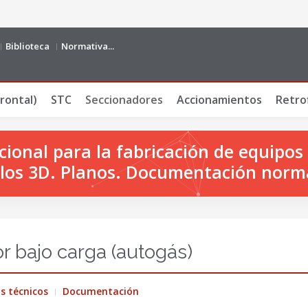
Biblioteca
Normativa...
rontal)
STC
Seccionadores
Accionamientos
Retrof
onal para la fabricación de equipos 
os 3D. Planos. Documentación norm
r bajo carga (autogás)
s técnicos
Documentación