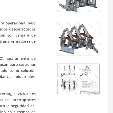
ra operacional bajo
amos desconectados
ión
con cámara de
e transformadores de
SO), aparamenta de
 usan para seccionar
enudo como solución
lantas industriales,
recha), el VNA-10 es
, los interruptores
nta la seguridad del
uipo en sistemas de