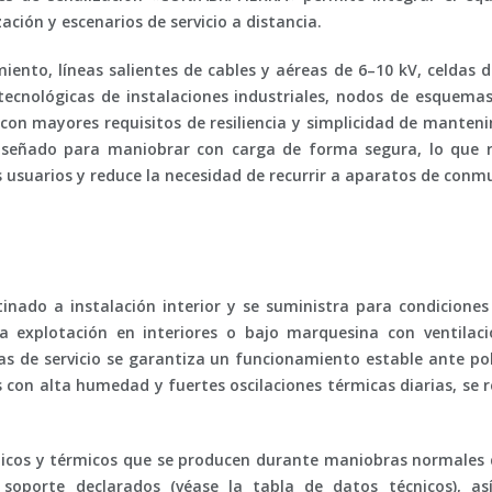
ción y escenarios de servicio a distancia.
miento, líneas salientes de cables y aéreas de 6–10 kV, celdas
 tecnológicas de instalaciones industriales, nodos de esquem
n mayores requisitos de resiliencia y simplicidad de manteni
 diseñado para maniobrar con carga de forma segura, lo que 
s usuarios y reduce la necesidad de recurrir a aparatos de conm
stinado a
instalación interior
y se suministra para condicione
a explotación en interiores o bajo marquesina con ventilació
as de servicio se garantiza un funcionamiento estable ante po
 con alta humedad y fuertes oscilaciones térmicas diarias, se 
icos y térmicos que se producen durante maniobras normales 
de soporte declarados (véase la tabla de datos técnicos), 