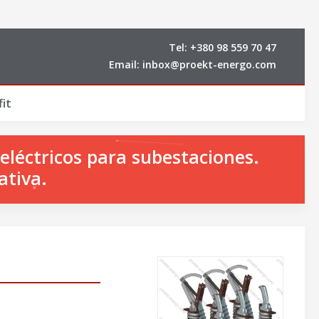
Tel:
+380 98 559 70 47
Email:
inbox@proekt-energo.com
it
eléctricos para subestaciones.
ativa.