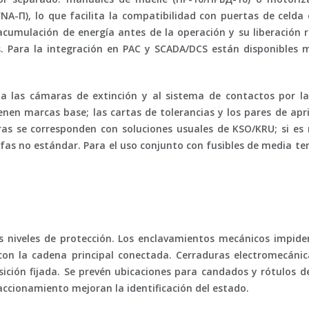
NA-П), lo que facilita la compatibilidad con puertas de celda 
acumulación de energía antes de la operación y su liberación
. Para la integración en PAC y SCADA/DCS están disponibles m
eso a las cámaras de extinción y al sistema de contactos por
nen marcas base; las cartas de tolerancias y los pares de apr
rras se corresponden con soluciones usuales de KSO/KRU; si es
rfas no estándar. Para el uso conjunto con fusibles de
media te
 niveles de protección. Los enclavamientos mecánicos impiden 
con la cadena principal conectada. Cerraduras electromecáni
ición fijada. Se prevén ubicaciones para candados y rótulos de
l accionamiento mejoran la identificación del estado.