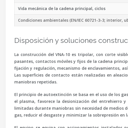
Vida mecánica de la cadena principal, ciclos
Condiciones ambientales (EN/IEC 60721-3-3; interior, u
Disposición y soluciones construc
La construcción del VNA-10 es tripolar, con corte visib
pasantes, contactos móviles y fijos de la cadena princ
fijación y regulación, mecanismo de enclavamientos, así
Las superficies de contacto están realizadas en aleacio
maniobras repetidas.
El principio de autoextinción se basa en el uso de los g
el plasma, favorece la desionización del entrehierro y 
limitadas durante maniobras sin necesidad de medios de 
gas, reducir el desgaste y minimizar la sobrepresión en 
El equipo se equipa con
accionamientos instalados p