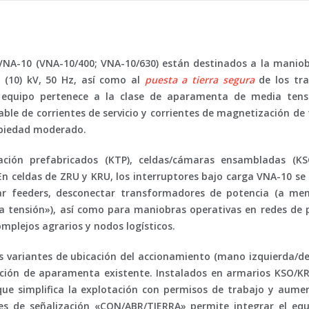
VNA-10 (VNA-10/400; VNA-10/630)
están destinados a la maniob
6 (10) kV, 50 Hz, así como al
puesta a tierra segura
de los tr
El equipo pertenece a la clase de aparamenta de
media tens
iable de corrientes de servicio y corrientes de magnetización d
opiedad moderado.
mación prefabricados (KTP), celdas/cámaras ensambladas (K
 En celdas de ZRU y KRU, los interruptores bajo carga VNA-10 se
var feeders, desconectar transformadores de potencia (a m
a tensión
»), así como para maniobras operativas en redes de p
omplejos agrarios y nodos logísticos.
as variantes de ubicación del accionamiento (mano izquierda/de
ión de aparamenta existente. Instalados en armarios KSO/KRU
o que simplifica la explotación con permisos de trabajo y aume
ares de señalización «CON/ABR/TIERRA» permite integrar el eq