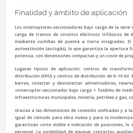
Finalidad y ámbito de aplicación
Los interruptores-seccionadores bajo carga de la serie
carga de tramos de circuitos eléctricos trifásicos de 
mediante cuchillas de puesta a tierra integradas. 
autoextinción (autogás), lo que garantiza la apertura f
potencia, con dimensiones compactas y un coste de pr
Lugares típicos de aplicación: centros de transfor
distribución (KRU) y centros de distribución de 6–10 kV.
barras, conectar y desconectar alimentadores, reser
«interruptor-seccionador bajo carga + fusibles de
medi
infraestructuras municipales, minería, petróleo y gas, c
Gracias a las dimensiones de conexión unificadas y a l
igual de cómodo para obra nueva y para la modernizac
garantizan corte visible e indicación de posiciones, l
personal. La posibilidad de equipar contactos auxili