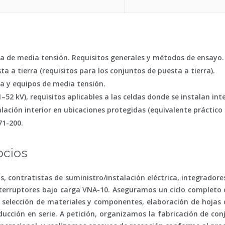
ga de
media tensión
. Requisitos generales y métodos de ensayo.
a a tierra (requisitos para los conjuntos de puesta a tierra).
ta y equipos de
media tensión
.
52 kV), requisitos aplicables a las celdas donde se instalan int
alación interior en ubicaciones protegidas (equivalente práctic
71-200.
ocios
s, contratistas de suministro/instalación eléctrica, integrador
interruptores bajo carga VNA-10. Aseguramos un ciclo completo 
selección de materiales y componentes, elaboración de hojas d
cción en serie. A petición, organizamos la fabricación de co