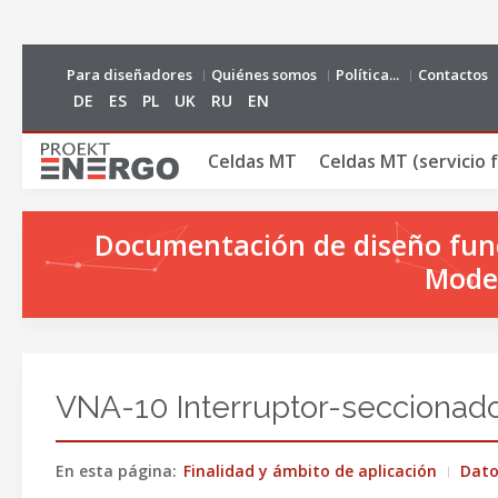
Para diseñadores
Quiénes somos
Política...
Contactos
DE
ES
PL
UK
RU
EN
Сeldas MT
Celdas MT (servicio f
Documentación de diseño funci
Model
VNA-10 Interruptor-seccionado
En esta página:
Finalidad y ámbito de aplicación
Dato