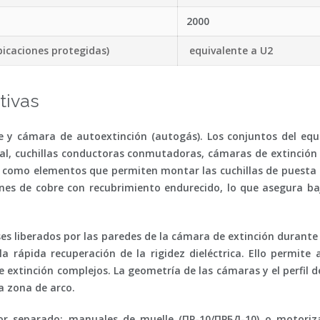
2000
bicaciones protegidas)
equivalente a U2
tivas
le y cámara de autoextinción (autogás). Los conjuntos del equ
ipal, cuchillas conductoras conmutadoras, cámaras de extinció
 como elementos que permiten montar las cuchillas de puesta a
nes de cobre con recubrimiento endurecido, lo que asegura baj
ases liberados por las paredes de la cámara de extinción durant
la rápida recuperación de la rigidez dieléctrica. Ello permite a
extinción complejos. La geometría de las cámaras y el perfil de 
la zona de arco.
or separado
: manuales de muelle (ПР-10/ПРБД-10) o motoriz