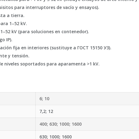
isitos para interruptores de vacío y ensayos).
ta a tierra.
ara 1–52 kV.
1–52 kV (para soluciones en contenedor).
o IP).
ción fija en interiores (sustituye a ГОСТ 15150 У3).
te y tensión.
 de niveles soportados para aparamenta >1 kV.
6; 10
7,2; 12
400; 630; 1000; 1600
630; 1000; 1600