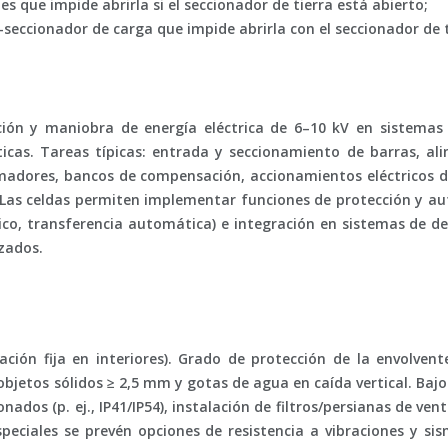
 que impide abrirla si el seccionador de tierra está abierto;
-seccionador de carga que impide abrirla con el seccionador de t
ución y maniobra de energía eléctrica de
6–10 kV
en sistemas 
éticas. Tareas típicas: entrada y seccionamiento de barras, al
ormadores, bancos de compensación, accionamientos eléctricos 
Las celdas permiten implementar funciones de protección y aut
ico, transferencia automática) e integración en sistemas de 
zados.
ación fija en interiores). Grado de protección de la envolven
objetos sólidos ≥ 2,5 mm y gotas de agua en caída vertical. Baj
dos (p. ej., IP41/IP54), instalación de filtros/persianas de vent
peciales se prevén opciones de resistencia a vibraciones y si