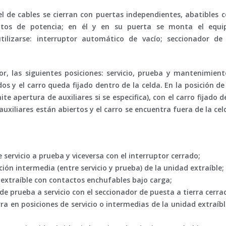
l de cables se cierran con puertas independientes, abatibles co
itos de potencia; en él y en su puerta se monta el equi
ilizarse: interruptor automático de vacío; seccionador de
r, las siguientes posiciones:
servicio
,
prueba
y
mantenimient
ados y el carro queda fijado dentro de la celda. En la posición de
te apertura de auxiliares si se especifica), con el carro fijado d
auxiliares están abiertos y el carro se encuentra fuera de la ce
servicio a prueba y viceversa con el interruptor cerrado;
ión intermedia (entre servicio y prueba) de la unidad extraíble;
 extraíble con contactos enchufables bajo carga;
de prueba a servicio con el seccionador de puesta a tierra cerra
ra en posiciones de servicio o intermedias de la unidad extraíb