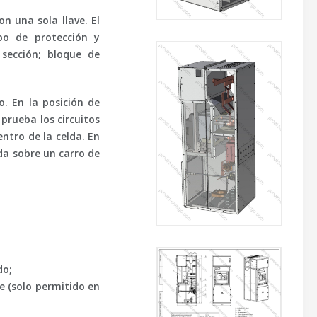
n una sola llave. El
po de protección y
 sección; bloque de
o
. En la posición de
 prueba los circuitos
entro de la celda. En
lda sobre un carro de
do;
le (solo permitido en