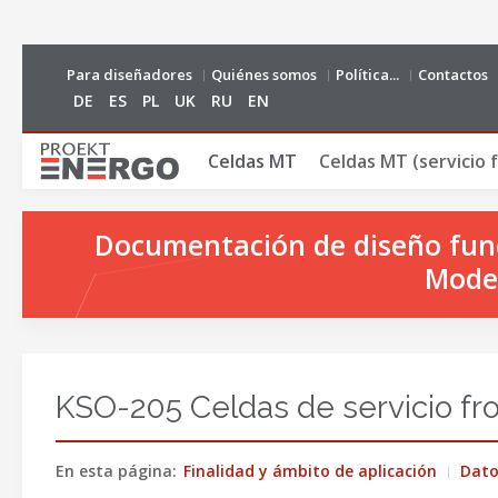
Para diseñadores
Quiénes somos
Política...
Contactos
DE
ES
PL
UK
RU
EN
Сeldas MT
Celdas MT (servicio f
Documentación de diseño funci
Model
KSO-205 Celdas de servicio fro
En esta página:
Finalidad y ámbito de aplicación
Dato