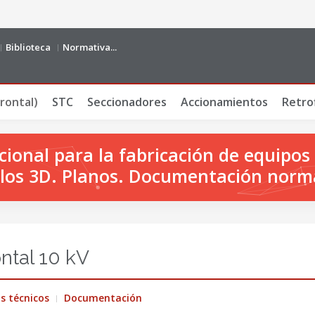
Biblioteca
Normativa...
rontal)
STC
Seccionadores
Accionamientos
Retrof
onal para la fabricación de equipos 
os 3D. Planos. Documentación norm
ntal 10 kV
s técnicos
Documentación