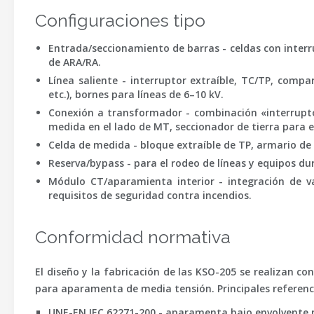
Configuraciones tipo
Entrada/seccionamiento de barras
- celdas con inter
de ARA/RA.
Línea saliente
- interruptor extraíble, TC/TP, compa
etc.), bornes para líneas de 6–10 kV.
Conexión a transformador
- combinación «interrupto
medida en el lado de
MT
, seccionador de tierra para e
Celda de medida
- bloque extraíble de TP, armario de
Reserva/bypass
- para el rodeo de líneas y equipos 
Módulo CT/aparamienta interior
- integración de v
requisitos de seguridad contra incendios.
Conformidad normativa
El diseño y la fabricación de las KSO-205 se realizan c
para aparamenta de
media tensión
. Principales referenc
UNE-EN IEC 62271-200
- aparamenta bajo envolvente met