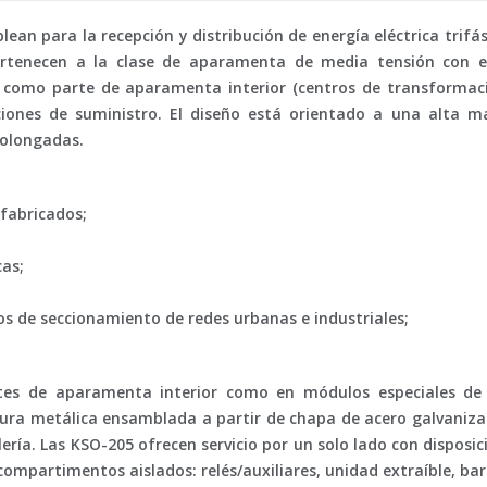
ean para la recepción y distribución de energía eléctrica trifá
Pertenecen a la clase de aparamenta de
media tensión
con en
como parte de aparamenta interior (centros de transformaci
ciones de suministro. El diseño está orientado a una alta ma
rolongadas.
fabricados;
cas;
os de seccionamiento de redes urbanas e industriales;
ntes de aparamenta interior como en módulos especiales de
tura metálica ensamblada a partir de chapa de acero galvaniz
ría. Las KSO-205 ofrecen servicio por un solo lado con disposic
 compartimentos aislados: relés/auxiliares, unidad extraíble, bar