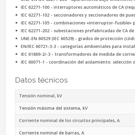
IEC 62271-100
- interruptores automáticos de CA (requ
IEC 62271-102
- seccionadores y seccionadores de pues
IEC 62271-105
- combinaciones «interruptor-fusible» p
IEC 62271-202
- subestaciones prefabricadas de CA de 
UNE-EN 60529 (IEC 60529)
- grados de protección (códig
EN/IEC 60721-3-3
- categorías ambientales para instala
IEC 61869-2/-3
- transformadores de medida de corrien
IEC 60071-1
- coordinación del aislamiento: selección
Datos técnicos
Tensión nominal, kV
Tensión máxima del sistema, kV
Corriente nominal de los circuitos principales, A
Corriente nominal de barras, A