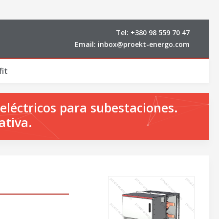
Tel:
+380 98 559 70 47
Email:
inbox@proekt-energo.com
it
eléctricos para subestaciones.
ativa.