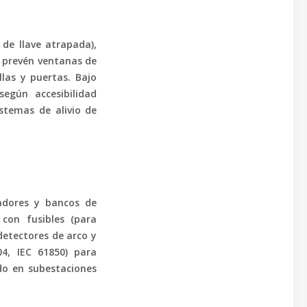
de llave atrapada),
Se prevén ventanas de
llas y puertas. Bajo
según accesibilidad
istemas de alivio de
adores y bancos de
con fusibles (para
detectores de arco y
04
,
IEC 61850
) para
do en subestaciones