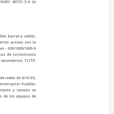
EN/IEC 60721-3-4
(si
le, barras y cables.
artes activas con la
ras -
630/1000/1600 A
os de cortocircuito
s secundarios, TC/TP,
de redes de 6/10 kV,
nterruptor-fusible»
iente y tensión se
o de los equipos de