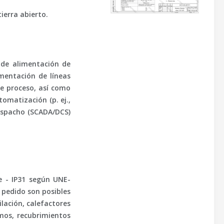
ierra abierto.
de alimentación de
imentación de líneas
de proceso, así como
omatización (p. ej.,
despacho (SCADA/DCS)
te -
IP31
según
UNE-
o pedido son posibles
ilación, calefactores
smos, recubrimientos