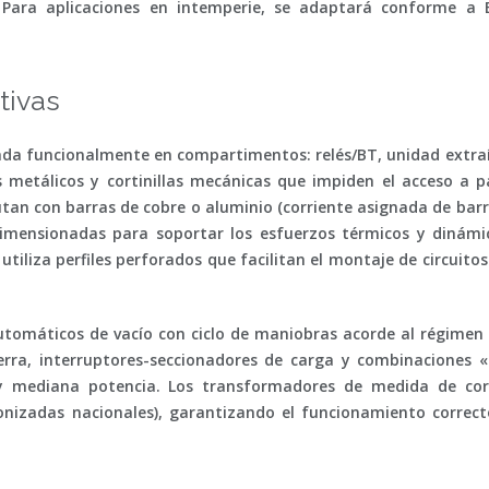
. Para aplicaciones en intemperie, se adaptará conforme a
tivas
ada funcionalmente en compartimentos: relés/BT, unidad extraíb
 metálicos y cortinillas mecánicas que impiden el acceso a p
utan con barras de cobre o aluminio (corriente asignada de bar
dimensionadas para soportar los esfuerzos térmicos y dinámic
 utiliza perfiles perforados que facilitan el montaje de circuito
tomáticos de vacío con ciclo de maniobras acorde al régimen 
rra, interruptores-seccionadores de carga y combinaciones «i
y mediana potencia. Los transformadores de medida de corr
izadas nacionales), garantizando el funcionamiento correct