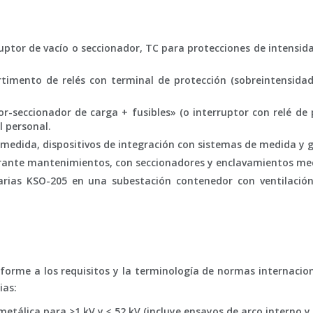
ruptor de vacío o seccionador, TC para protecciones de intensid
rtimento de relés con terminal de protección (sobreintensida
r-seccionador de carga + fusibles» (o interruptor con relé de 
l personal.
 medida, dispositivos de integración con sistemas de medida y g
durante mantenimientos, con seccionadores y enclavamientos me
arias KSO-205 en una subestación contenedor con ventilación
onforme a los requisitos y la terminología de normas internaci
ias:
álica para >1 kV y ≤ 52 kV (incluye ensayos de arco interno y cl