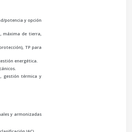
ad/potencia y opción
d, máxima de tierra,
protección), TP para
estión energética.
cánicos.
, gestión térmica y
onales y armonizadas
asificación IAC).