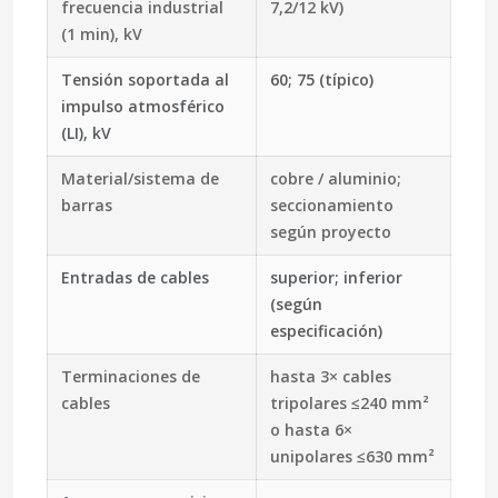
frecuencia industrial
7,2/12 kV)
(1 min), kV
Tensión soportada al
60; 75 (típico)
impulso atmosférico
(LI), kV
Material/sistema de
cobre / aluminio;
barras
seccionamiento
según proyecto
Entradas de cables
superior; inferior
(según
especificación)
Terminaciones de
hasta 3× cables
cables
tripolares ≤240 mm²
o hasta 6×
unipolares ≤630 mm²