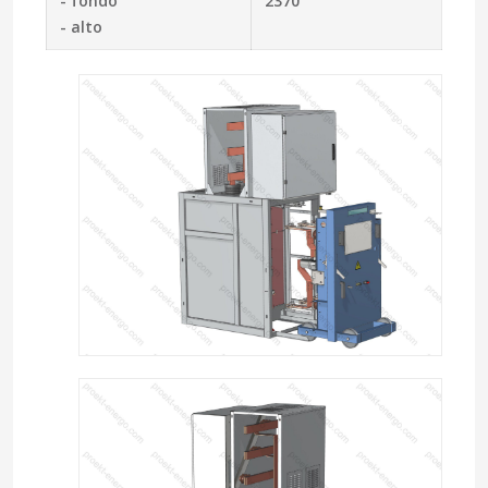
- fondo
2370
- alto