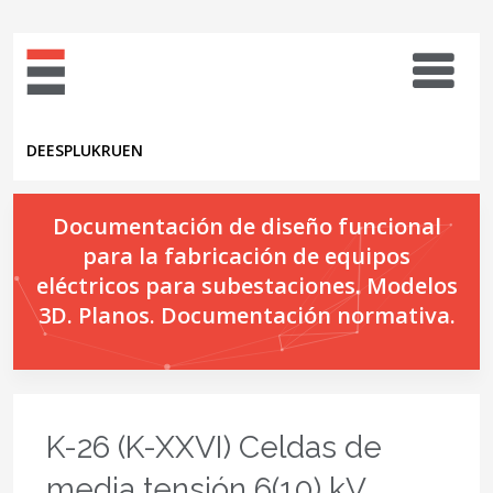
DE
ES
PL
UK
RU
EN
Documentación de diseño funcional
para la fabricación de equipos
eléctricos para subestaciones. Modelos
3D. Planos. Documentación normativa.
K-26 (K-XXVI) Celdas de
media tensión 6(10) kV