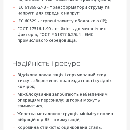
IEC 61869-2/-3
- трансформатори струму та
напруги для середніх напруг;
IEC 60529
- ступені захисту оболонкою (IP);
ГОСТ 17516.1-90
- стійкість до механічних
факторів;
ГОСТ Р 51317.6.2/6.4
- ЕМС
промислового середовища.
Надійність і ресурс
Відсікова локалізація і спрямований скид
тиску - збереження працездатності сусідніх
комірок;
Міжблокування запобігають небезпечним
операціям персоналу; шторки можуть
замикатися;
Жорстка металоконструкція мінімізує вплив
вібрацій від ВЕ та комутацій;
Корозійна стійкість: оцинкована сталь,