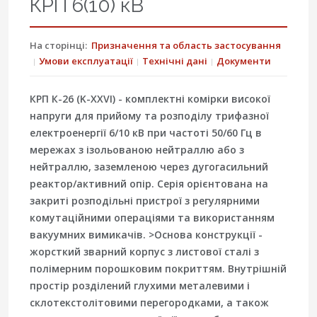
КРП 6(10) кВ
На сторінці:
Призначення та область застосування
Умови експлуатації
Технічні дані
Документи
КРП К-26 (K-XXVI)
- комплектні комірки високої
напруги для прийому та розподілу трифазної
електроенергії
6/10 кВ
при частоті
50/60 Гц
в
мережах з ізольованою нейтраллю або з
нейтраллю, заземленою через дугогасильний
реактор/активний опір. Серія орієнтована на
закриті розподільні пристрої з регулярними
комутаційними операціями та використанням
вакуумних вимикачів. >Основа конструкції -
жорсткий зварний корпус з листової сталі з
полімерним порошковим покриттям. Внутрішній
простір розділений глухими металевими і
склотекстолітовими перегородками, а також