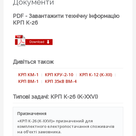
Документи
PDF - Завантажити технічну інформацію
КРП К-26
Дивіться також
КРП КМ-1
КРП КРУ-2-10
КРП К-12 (K-XII)
КРП ВМ-1
КРП 35кВ ВМ-4
Типові задачі: КРП К-26 (K-XXVI)
Призначення
«КРП К-26 (K-XXVI)» призначений для
комплектного електропостачання споживачів
на об’єкті замовника.