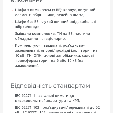
Шафа з вимикачем (з ВЕ):
корпус, висувний
елемент, збірні шини, релейна шафа;
Шафи без ВЕ:
глухий шинний ввід, кабельні
збірки/вводи;
Змішана компоновка:
ТН на ВЕ, частина
обладнання - стаціонарно;
Комплектуючі:
вимикачі, роз'єднувачі,
заземлювачі, опорні/прохідні ізолятори - на
10 кВ; ТН, ОПН, силові запобіжники, силові
трансформатори - на 6 або 10 кВ (на
замовлення).
Відповідність стандартам
IEC 62271-1
- загальні вимоги до
високовольтної апаратури та КРП;
IEC 62271-103
- роз'єднувачі/перемикачі до 52
кВ;
IEC 62271-102
- заземлюючі роз'єднувачі;