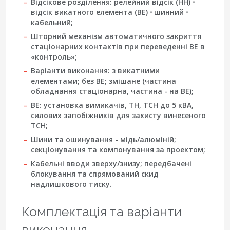
Відсікове розділення: релейний відсік (НН) ⋅
відсік викатного елемента (ВЕ) ⋅ шинний ⋅
кабельний;
Шторний механізм автоматичного закриття
стаціонарних контактів при переведенні ВЕ в
«контроль»;
Варіанти виконання: з викатними
елементами; без ВЕ; змішане (частина
обладнання стаціонарна, частина - на ВЕ);
ВЕ: установка вимикачів, ТН, ТСН до 5 кВА,
силових запобіжників для захисту винесеного
ТСН;
Шини та ошинування - мідь/алюміній;
секціонування та компонування за проектом;
Кабельні вводи зверху/знизу; передбачені
блокування та спрямований скид
надлишкового тиску.
Комплектація та варіанти
виконання