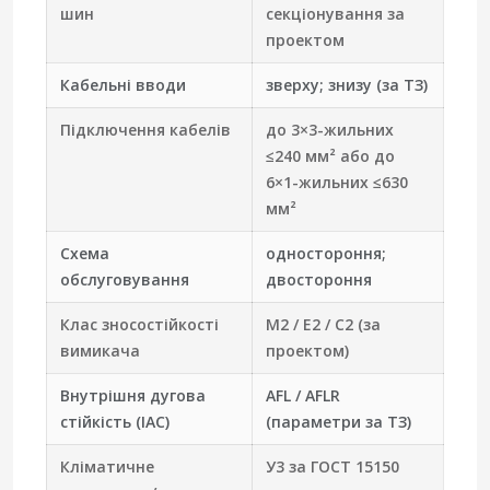
шин
секціонування за
проектом
Кабельні вводи
зверху; знизу (за ТЗ)
Підключення кабелів
до 3×3-жильних
≤240 мм² або до
6×1-жильних ≤630
мм²
Схема
одностороння;
обслуговування
двостороння
Клас зносостійкості
M2 / E2 / C2 (за
вимикача
проектом)
Внутрішня дугова
AFL / AFLR
стійкість (IAC)
(параметри за ТЗ)
Кліматичне
У3 за ГОСТ 15150