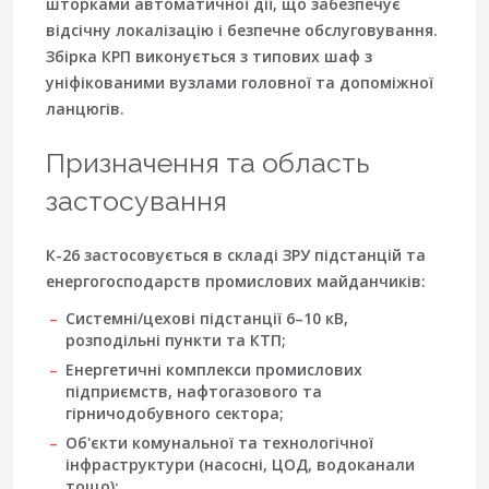
шторками автоматичної дії, що забезпечує
відсічну локалізацію
і безпечне обслуговування.
Збірка КРП виконується з типових шаф з
уніфікованими вузлами головної та допоміжної
ланцюгів.
Призначення та область
застосування
К-26 застосовується в складі ЗРУ підстанцій та
енергогосподарств промислових майданчиків:
Системні/цехові підстанції 6–10 кВ,
розподільні пункти та КТП;
Енергетичні комплекси промислових
підприємств, нафтогазового та
гірничодобувного сектора;
Об'єкти комунальної та технологічної
інфраструктури (насосні, ЦОД, водоканали
тощо);