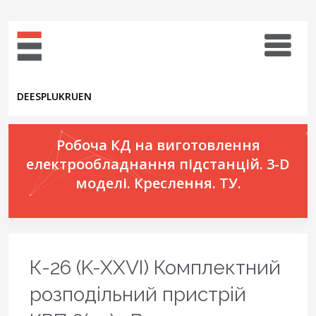
DE
ES
PL
UK
RU
EN
Робоча КД на виготовлення
електрообладнання підстанцій. 3-D
моделі. Креслення. ТУ.
К-26 (K-XXVI) Комплектний
розподільний пристрій