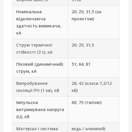
Номінальна
20; 25; 31,5 (за
відключаюча
проектом)
здатність вимикача,
кА
Струм термічної
20; 25; 31,5
стійкості (3 с), кА
Піковий (динамічний)
51; 64; 81
струм, кА
Випробування
28; 42 (класи 7,2/12
ізоляції ПЧ (1 хв), кВ
кВ)
Імпульсна
60; 75 (типові)
витримувана напруга
(LI), кВ
Матеріал і система
мідь / алюміній;