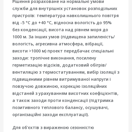
Рішення розраховане на нормальні умови
служби для внутрішніх установок розподільних
пристроїв: температура навколишнього повітря
від -5 °C до +40 °C, відносна вологість до 95%
без конденсації, висота над рівнем моря до
1000 м. За інших умов (підвищена запиленість/
вологість, агресивна атмосфера, вібрації,
висоти >1000 м) проект передбачає спеціальні
заходи: тропічне виконання, посилену
герметизацію відсіків, додатковий обігрів/
вентиляцію з термостатуванням, вибір ізоляції з
підвищеними рівнем витримуваної напруги і
повзучою довжиною, корекцію ізоляційних
відстаней з урахуванням висотних коефіцієнтів,
а також заходи проти конденсації (підтримка
позитивного теплового балансу, осушувачі,
організаційні заходи експлуатації).
Для об'єктів з вираженою сезонністю