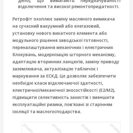
депо), що вимагають передбачуваності
відключення та високої ремонтопридатності.
Ретрофіт охоплює заміну масляного вимикача
на сучасний вакуумний або елегазовий,
установку нового викатного елемента або
модульного рішення заводської готовності,
переналаштування механічних і електричних
блокувань, модернізацію шторного механізму,
адаптацію вторинних ланцюгів, заміну приводу
заземлювача, актуалізацію табличок і
маркування за ЄСКД. Це дозволяє забезпечити
необхідні класи відключаючої здатності,
електричної/механічної зносостійкості (E2/M2),
підвищити селективність захистів і зменшити
експлуатаційні ризики, пов'язані зі старінням
ізоляції та маслогосподарства.