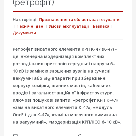
(ретрофіт)
На сторінці:
Призначення та область застосування
Технічні дані
Умови експлуатації
Безпека
Документи
Ретрофіт викатного елемента КРП К-47 (K-47) -
це інженерна модернізація комплектних
розподільних пристроїв середньої напруги 6–
10 кВ із заміною зношених вузлів на сучасні
вакуумні або SF
-апарати при збереженні
6
корпусу комірки, шинних мостів, кабельних
вводів і загальностанційної інфраструктури.
Ключові пошукові запити: «ретрофіт КРП К-47»,
«заміна викатного елемента К-47», «модуль
OneFit для К-47», «заміна масляного вимикача
на вакуумний», «модернізація КРП/КСО 6–10 кВ».