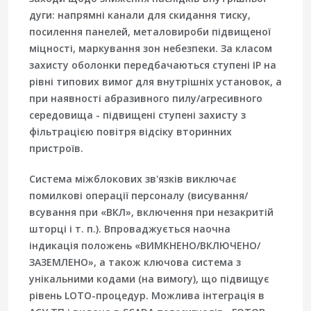
дуги: напрямні канали для скидання тиску,
посилення панелей, металовироби підвищеної
міцності, маркування зон небезпеки. За класом
захисту оболонки передбачаються ступені IP на
рівні типових вимог для внутрішніх установок, а
при наявності абразивного пилу/агресивного
середовища - підвищені ступені захисту з
фільтрацією повітря відсіку вторинних
пристроїв.
Система міжблокових зв'язків виключає
помилкові операції персоналу (висування/
всування при «ВКЛ», включення при незакритій
шторці і т. п.). Впроваджується наочна
індикація положень «ВИМКНЕНО/ВКЛЮЧЕНО/
ЗАЗЕМЛЕНО», а також ключова система з
унікальними кодами (на вимогу), що підвищує
рівень LOTO-процедур. Можлива інтеграція в