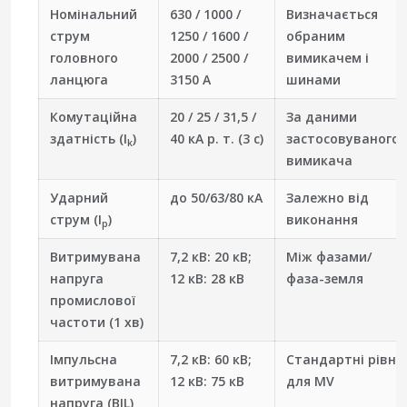
Номінальний
630 / 1000 /
Визначається
струм
1250 / 1600 /
обраним
головного
2000 / 2500 /
вимикачем і
ланцюга
3150 А
шинами
Комутаційна
20 / 25 / 31,5 /
За даними
здатність (I
)
40 кА р. т. (3 с)
застосовуваного
k
вимикача
Ударний
до 50/63/80 кА
Залежно від
струм (I
)
виконання
p
Витримувана
7,2 кВ: 20 кВ;
Між фазами/
напруга
12 кВ: 28 кВ
фаза-земля
промислової
частоти (1 хв)
Імпульсна
7,2 кВ: 60 кВ;
Стандартні рівні
витримувана
12 кВ: 75 кВ
для MV
напруга (BIL)