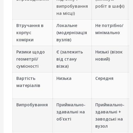
випробування
робіт в шафі)
на місці)
Втручання в
Локальне
Не потрібно/
корпус
(модернізація
мінімально
комірки
вузлів)
Ризики щодо
Є (залежить
Низькі (візок
геометрії/
від стану
новий)
сумісності
візка)
Вартість
Низька
Середня
матеріалів
Випробування
Приймально-
Приймально-
здавальні на
здавальні +
об'єкті
заводські на
вузол