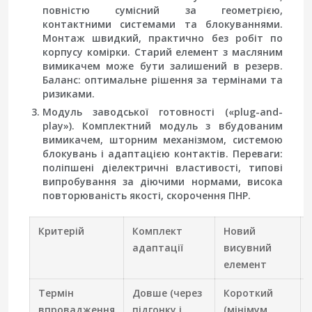
повністю сумісний за геометрією,
контактними системами та блокуваннями.
Монтаж швидкий, практично без робіт по
корпусу комірки. Старий елемент з масляним
вимикачем може бути залишений в резерв.
Баланс: оптимальне рішення за термінами та
ризиками.
Модуль заводської готовності («plug-and-
play»).
Комплектний модуль з вбудованим
вимикачем, шторним механізмом, системою
блокувань і адаптацією контактів. Переваги:
поліпшені діелектричні властивості, типові
випробування за діючими нормами, висока
повторюваність якості, скорочення ПНР.
Критерій
Комплект
Новий
адаптації
висувний
елемент
Термін
Довше (через
Короткий
впровадження
підгонку і
(мінімум