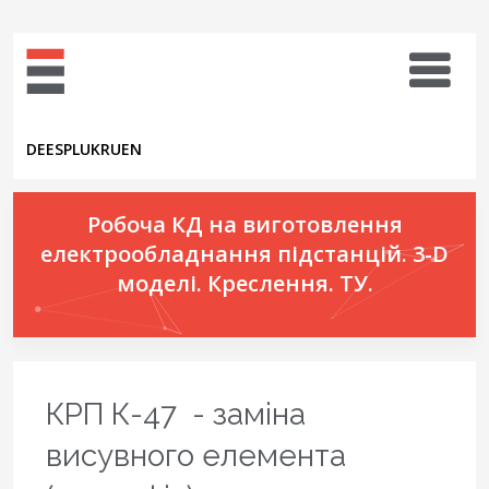
DE
ES
PL
UK
RU
EN
Робоча КД на виготовлення
електрообладнання підстанцій. 3-D
моделі. Креслення. ТУ.
КРП К-47 - заміна
висувного елемента