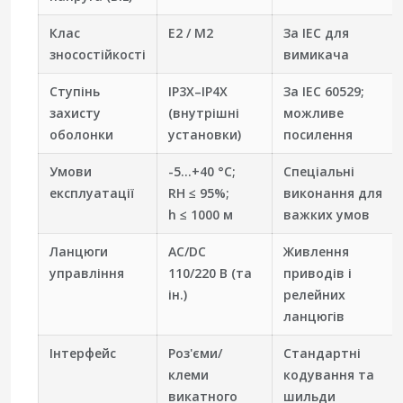
Клас
E2 / M2
За IEC для
зносостійкості
вимикача
Ступінь
IP3X–IP4X
За IEC 60529;
захисту
(внутрішні
можливе
оболонки
установки)
посилення
Умови
-5…+40 °C;
Спеціальні
експлуатації
RH ≤ 95%;
виконання для
h ≤ 1000 м
важких умов
Ланцюги
AC/DC
Живлення
управління
110/220 В (та
приводів і
ін.)
релейних
ланцюгів
Інтерфейс
Роз'єми/
Стандартні
клеми
кодування та
викатного
шильди