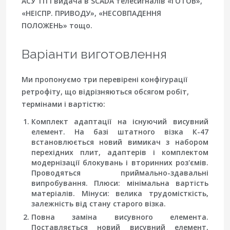
АСУ ТП і видача в SCADA телесигналів «ГОТОВ»,
«НЕІСПР. ПРИВОДУ», «НЕСОВПАДЕННЯ
ПОЛОЖЕНЬ» тощо.
Варіанти виготовлення
Ми пропонуємо три перевірені конфігурації
ретрофіту, що відрізняються обсягом робіт,
термінами і вартістю:
Комплект адаптації на існуючий висувний
елемент.
На базі штатного візка К-47
встановлюється новий вимикач з набором
перехідних плит, адаптерів і комплектом
модернізації блокувань і вторинних роз'ємів.
Проводяться приймально-здавальні
випробування. Плюси: мінімальна вартість
матеріалів. Мінуси: велика трудомісткість,
залежність від стану старого візка.
Повна заміна висувного елемента.
Поставляється новий висувний елемент,