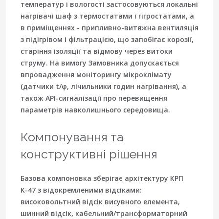
температур і вологості застосовуються локальні
нагрівачі шаф з термостатами і гігростатами, а
в приміщеннях - припливно-витяжна вентиляція
з підігрівом і фільтрацією, що запобігає корозії,
старіння ізоляції та відмову через витоки
струму. На вимогу Замовника допускається
впровадження моніторингу мікроклімату
(датчики t/φ, лічильники годин нагрівання), а
також API-сигналізації про перевищення
параметрів навколишнього середовища.
Компонування та
конструктивні рішення
Базова компоновка зберігає архітектуру КРП
К-47 з відокремленими відсіками:
високовольтний відсік висувного елемента,
шинний відсік, кабельний/трансформаторний