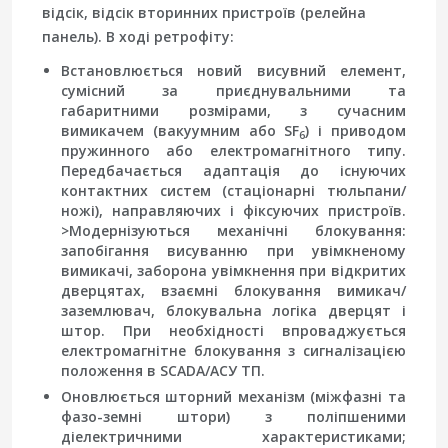
відсік, відсік вторинних пристроїв (релейна
панель). В ході ретрофіту:
Встановлюється новий висувний елемент,
сумісний за приєднувальними та
габаритними розмірами, з сучасним
вимикачем (вакуумним або SF
) і приводом
6
пружинного або електромагнітного типу.
Передбачається адаптація до існуючих
контактних систем (стаціонарні тюльпани/
ножі), направляючих і фіксуючих пристроїв.
>Модернізуються механічні блокування:
запобігання висуванню при увімкненому
вимикачі, заборона увімкнення при відкритих
дверцятах, взаємні блокування вимикач/
заземлювач, блокувальна логіка дверцят і
штор. При необхідності впроваджується
електромагнітне блокування з сигналізацією
положення в SCADA/АСУ ТП.
Оновлюється шторний механізм (міжфазні та
фазо-земні штори) з поліпшеними
діелектричними характеристиками;