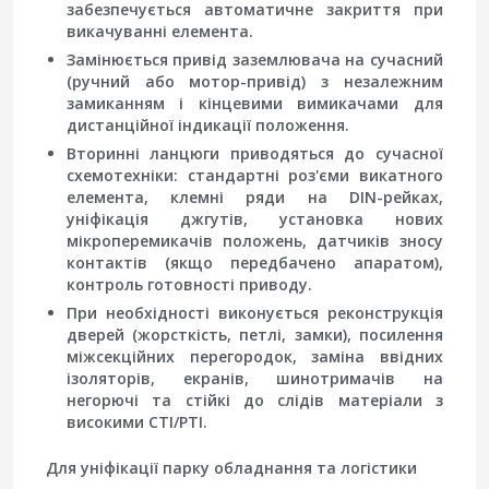
забезпечується автоматичне закриття при
викачуванні елемента.
Замінюється привід заземлювача на сучасний
(ручний або мотор-привід) з незалежним
замиканням і кінцевими вимикачами для
дистанційної індикації положення.
Вторинні ланцюги приводяться до сучасної
схемотехніки: стандартні роз'єми викатного
елемента, клемні ряди на DIN-рейках,
уніфікація джгутів, установка нових
мікроперемикачів положень, датчиків зносу
контактів (якщо передбачено апаратом),
контроль готовності приводу.
При необхідності виконується реконструкція
дверей (жорсткість, петлі, замки), посилення
міжсекційних перегородок, заміна ввідних
ізоляторів, екранів, шинотримачів на
негорючі та стійкі до слідів матеріали з
високими CTI/PTI.
Для уніфікації парку обладнання та логістики