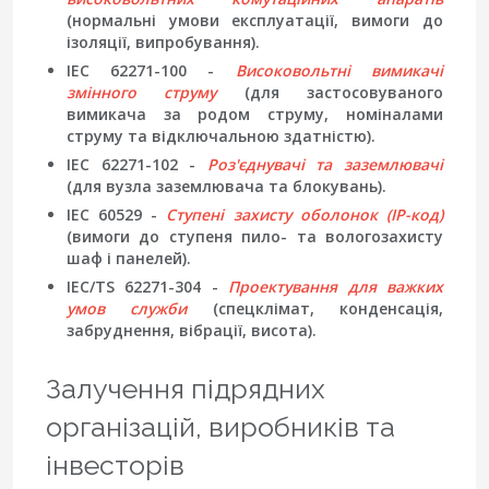
(нормальні умови експлуатації, вимоги до
ізоляції, випробування).
IEC 62271-100 -
Високовольтні вимикачі
змінного струму
(для застосовуваного
вимикача за родом струму, номіналами
струму та відключальною здатністю).
IEC 62271-102 -
Роз'єднувачі та заземлювачі
(для вузла заземлювача та блокувань).
IEC 60529 -
Ступені захисту оболонок (IP-код)
(вимоги до ступеня пило- та вологозахисту
шаф і панелей).
IEC/TS 62271-304 -
Проектування для важких
умов служби
(спецклімат, конденсація,
забруднення, вібрації, висота).
Залучення підрядних
організацій, виробників та
інвесторів