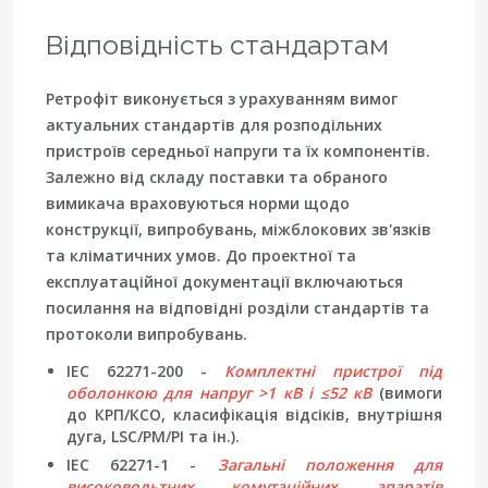
Відповідність стандартам
Ретрофіт виконується з урахуванням вимог
актуальних стандартів для розподільних
пристроїв середньої напруги та їх компонентів.
Залежно від складу поставки та обраного
вимикача враховуються норми щодо
конструкції, випробувань, міжблокових зв'язків
та кліматичних умов. До проектної та
експлуатаційної документації включаються
посилання на відповідні розділи стандартів та
протоколи випробувань.
IEC 62271-200 -
Комплектні пристрої під
оболонкою для напруг >1 кВ і ≤52 кВ
(вимоги
до КРП/КСО, класифікація відсіків, внутрішня
дуга, LSC/PM/PI та ін.).
IEC 62271-1 -
Загальні положення для
високовольтних комутаційних апаратів