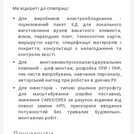
Ми відкриті до співпраці:
Для виробників електрообладнання
-
ліцензований пакет КД для локального
виготовлення вузлів викатного елемента,
візків, перехідних плит; технологічні карти,
маршрутні карти, специфікації матеріалів і
покриття; консультації з налагодження та
контролю якості.
Для монтажних/пусконалагоджувальних
компаній
- шеф-монтаж, розробка ППР і ПНР,
чек-листи випробувань, навчання персоналу,
авторський нагляд при роботах в діючих РУ.
Для інвесторів
- типові рішення ретрофіту
для масштабування (серійні поставки),
зниження CAPEX/OPEX за рахунок відмови від
повної заміни КРП, прискорене введення
потужностей без тривалих будівельно-
монтажних робіт.
Документи