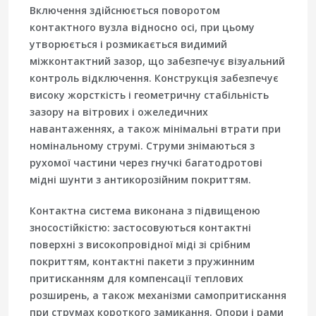
Включення здійснюється поворотом
контактного вузла відносно осі, при цьому
утворюється і розмикається видимий
міжконтактний зазор, що забезпечує візуальний
контроль відключення. Конструкція забезпечує
високу жорсткість і геометричну стабільність
зазору на вітрових і ожеледичних
навантаженнях, а також мінімальні втрати при
номінальному струмі. Струми знімаються з
рухомої частини через гнучкі багатодротові
мідні шунти з антикорозійним покриттям.
Контактна система виконана з підвищеною
зносостійкістю: застосовуються контактні
поверхні з високопровідної міді зі срібним
покриттям, контактні пакети з пружинним
притисканням для компенсації теплових
розширень, а також механізми самопритискання
при струмах короткого замикання. Опори і рами