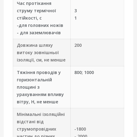
Час протікання
струму термічної
3
стійкості, с
1
-для головних ножів
- для заземлювачів
Довжина шляху
200
витоку зовнішньої
ізоляції, см, не менше
Тяжіння проводів у
800; 1000
горизонтальній
площині з
урахуванням впливу
вітру, Н, не менше
Мінімальні ізоляційні
відстані від
струмопровідних
-1800
частин до різних
- 2000