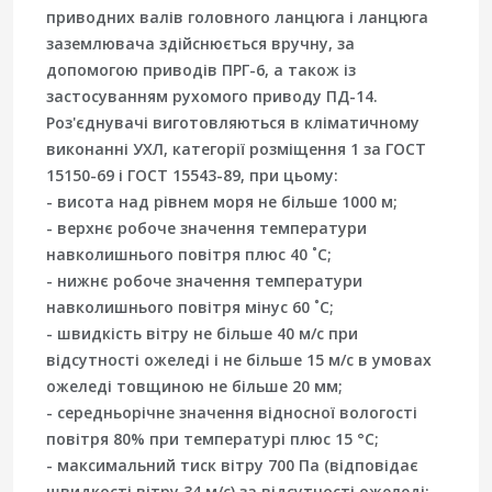
приводних валів головного ланцюга і ланцюга
заземлювача здійснюється вручну, за
допомогою приводів ПРГ-6, а також із
застосуванням рухомого приводу ПД-14.
Роз'єднувачі виготовляються в кліматичному
виконанні УХЛ, категорії розміщення 1 за ГОСТ
15150-69 і ГОСТ 15543-89, при цьому:
- висота над рівнем моря не більше 1000 м;
- верхнє робоче значення температури
навколишнього повітря плюс 40 ˚С;
- нижнє робоче значення температури
навколишнього повітря мінус 60 ˚С;
- швидкість вітру не більше 40 м/с при
відсутності ожеледі і не більше 15 м/с в умовах
ожеледі товщиною не більше 20 мм;
- середньорічне значення відносної вологості
повітря 80% при температурі плюс 15 °С;
- максимальний тиск вітру 700 Па (відповідає
швидкості вітру 34 м/с) за відсутності ожеледі;