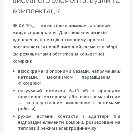
висувного елемента: вузли та
комплектація
ВЕ КУ-10Ц — це не тільки вимикач, а повний
модуль приєднання. Для зниження ризиків
«доведення на місці» в типовому проекті
поставляється новий висувний елемент в зборі
(за результатами обстеження конкретної
комірки):
візок (рама)
з опорними базами, напрямними/
катками, механізмом переміщення і
фіксацією;
вакуумний вимикач 6–10 кВ
з приводом
(пружинно-моторним або електромагнітним
— за оперативним живленням і режимами
роботи);
рухомі вставні контакти
і адаптери під
відповідні елементи комірки, розраховані на
тепловий режим і електродинаміку;