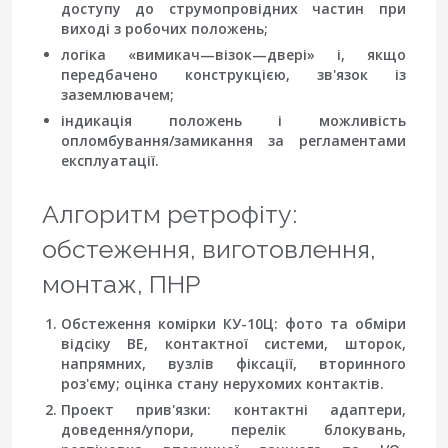
доступу до струмопровідних частин при
виході з робочих положень;
логіка «вимикач—візок—двері» і, якщо
передбачено конструкцією, зв'язок із
заземлювачем;
індикація положень і можливість
опломбування/замикання за регламентами
експлуатації.
Алгоритм ретрофіту:
обстеження, виготовлення,
монтаж, ПНР
Обстеження комірки КУ-10Ц
: фото та обміри
відсіку ВЕ, контактної системи, шторок,
напрямних, вузлів фіксації, вторинного
роз'єму; оцінка стану нерухомих контактів.
Проект прив'язки
: контактні адаптери,
доведення/упори, перелік блокувань,