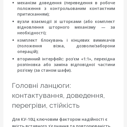
механізм доведення
(переведення в робоче
положення з контрольованим контактним
притисканням);
вузли взаємодії зі шторками
(або комплект
відновлення шторного механізму — за
необхідності);
комплект блокувань
і кінцевих вимикачів
(положення візка, дозволи/заборони
операцій);
вторинний інтерфейс
: роз'єм «1:1», перехідна
розпіновка або заміна відповідної частини
роз'єму (за станом шафи).
Головні ланцюги:
контактування, доведення,
перегріви, стійкість
Для КУ-10Ц ключовим фактором надійності є
якість вставного з'єднання та повторюваність