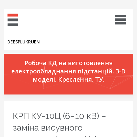
DE
ES
PL
UK
RU
EN
Робоча КД на виготовлення
електрообладнання підстанцій. 3-D
моделі. Креслення. ТУ.
КРП КУ-10Ц (6–10 кВ) –
заміна висувного