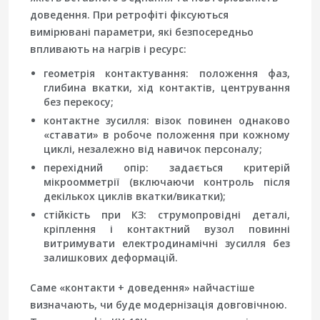
доведення. При ретрофіті фіксуються
вимірювані параметри, які безпосередньо
впливають на нагрів і ресурс:
геометрія контактування
: положення фаз,
глибина вкатки, хід контактів, центрування
без перекосу;
контактне зусилля
: візок повинен однаково
«ставати» в робоче положення при кожному
циклі, незалежно від навичок персоналу;
перехідний опір
: задається критерій
мікроомметрії (включаючи контроль після
декількох циклів вкатки/викатки);
стійкість при КЗ
: струмопровідні деталі,
кріплення і контактний вузол повинні
витримувати електродинамічні зусилля без
залишкових деформацій.
Саме «контакти + доведення» найчастіше
визначають, чи буде модернізація довговічною.