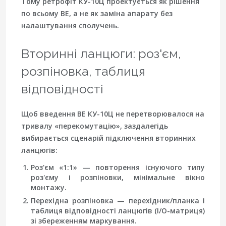
Тому ретрофіт КУ-10Ц проектується як рішення
по всьому ВЕ, а не як заміна апарату без
налаштування сполучень.
Вторинні ланцюги: роз'єм,
розпіновка, таблиця
відповідності
Щоб введення ВЕ КУ-10Ц не перетворювалося на
тривалу «перекомутацію», заздалегідь
вибирається сценарій підключення вторинних
ланцюгів:
Роз'єм «1:1»
— повторення існуючого типу
роз'єму і розпіновки, мінімальне вікно
монтажу.
Перехідна розпіновка
— перехідник/планка і
таблиця відповідності ланцюгів
(I/O-матриця)
зі збереженням маркування.