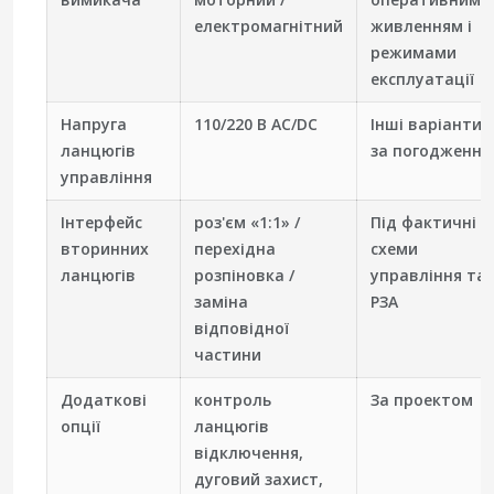
електромагнітний
живленням і
режимами
експлуатації
Напруга
110/220 В AC/DC
Інші варіанти -
ланцюгів
за погодження
управління
Інтерфейс
роз'єм «1:1» /
Під фактичні
вторинних
перехідна
схеми
ланцюгів
розпіновка /
управління та
заміна
РЗА
відповідної
частини
Додаткові
контроль
За проектом
опції
ланцюгів
відключення,
дуговий захист,