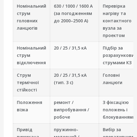
Номінальний
630 / 1000 / 1600 А
Перевірка
струм
(за погодженням
нагріву та
головних
до 2000–2500 А)
контактного
ланцюгів
вузла за
проектом
Номінальний
20 / 25 / 31,5 кА
Підбір за
струм
розрахункови
відключення
струмами КЗ
Струм
20 / 25 / 31,5 кА
Головні
термічної
(тип. 3 с)
ланцюги
стійкості
Положення
ремонт /
З фіксацією
візка
випробування /
положень і
робоче
блокуваннями
Привід
пружинно-
Вибір за
вимикача
моторний /
оперативним