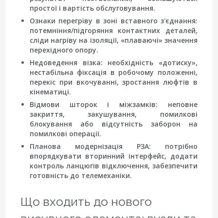
простої і вартість обслуговування.
Ознаки перегріву
в зоні вставного з'єднання:
потемніння/підгоряння контактних деталей,
сліди нагріву на ізоляції, «плаваючі» значення
перехідного опору.
Недоведення візка
: необхідність «дотиску»,
нестабільна фіксація в робочому положенні,
перекіс при вкочуванні, зростання люфтів в
кінематиці.
Відмови шторок і міжзамків
: неповне
закриття, закушування, помилкові
блокування або відсутність заборон на
помилкові операції.
Планова модернізація РЗА
: потрібно
впорядкувати вторинний інтерфейс, додати
контроль ланцюгів відключення, забезпечити
готовність до телемеханіки.
Що входить до нового