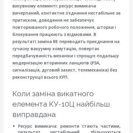
висувному елементі: ресурс вимикача
вичерпаний, контактне з'єднання нестабільне за
притиском, доведення не забезпечує
повторюваного робочого положення, шторки і
блокування працюють з відмовами. В
результаті заміна ВЕ переводить приєднання на
сучасну вакуумну комутацію, повертає
передбачуваність механіки і спрощує подальшу
модернізацію вторинних ланцюгів (РЗА,
сигналізація, дуговий захист, телемеханіка) без
реконструкції всього КРП.
Коли заміна викатного
елемента КУ-10Ц найбільш
виправдана
Ресурс вимикача
: ремонти стають частими,
результат нестабільний, збільшуються