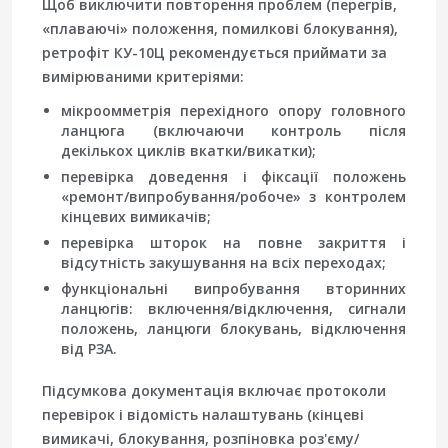
Щоб виключити повторення проблем (перегрів,
«плаваючі» положення, помилкові блокування),
ретрофіт КУ-10Ц рекомендується приймати за
вимірюваними критеріями:
мікроомметрія
перехідного опору головного
ланцюга (включаючи контроль після
декількох циклів вкатки/викатки);
перевірка доведення
і фіксації положень
«ремонт/випробування/робоче» з контролем
кінцевих вимикачів;
перевірка шторок
на повне закриття і
відсутність закушування на всіх переходах;
функціональні випробування вторинних
ланцюгів
: включення/відключення, сигнали
положень, ланцюги блокувань, відключення
від РЗА.
Підсумкова документація включає протоколи
перевірок і відомість налаштувань (кінцеві
вимикачі, блокування, розпіновка роз'єму/