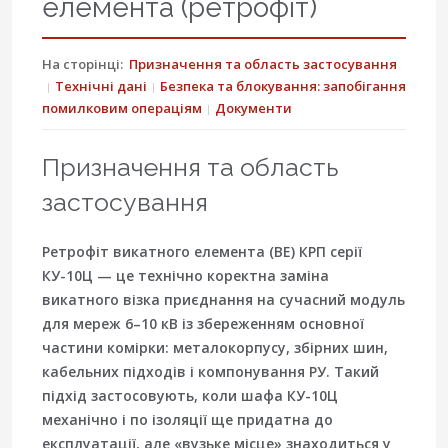
елемента (ретрофіт)
На сторінці:
Призначення та область застосування
Технічні дані
Безпека та блокування: запобігання
помилковим операціям
Документи
Призначення та область
застосування
Ретрофіт викатного елемента (ВЕ) КРП серії
КУ-10Ц — це технічно коректна заміна
викатного візка приєднання на сучасний модуль
для мереж 6–10 кВ із збереженням основної
частини комірки: металокорпусу, збірних шин,
кабельних підходів і компонування РУ. Такий
підхід застосовують, коли шафа КУ-10Ц
механічно і по ізоляції ще придатна до
експлуатації, але «вузьке місце» знаходиться у