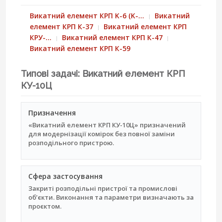
Викатний елемент КРП K-6 (K-…
Викатний
елемент КРП К-37
Викатний елемент КРП
КРУ-…
Викатний елемент КРП К-47
Викатний елемент КРП К-59
Типові задачі: Викатний елемент КРП
КУ-10Ц
Призначення
«Викатний елемент КРП КУ-10Ц» призначений
для модернізації комірок без повної заміни
розподільного пристрою.
Сфера застосування
Закриті розподільні пристрої та промислові
об’єкти. Виконання та параметри визначають за
проєктом.