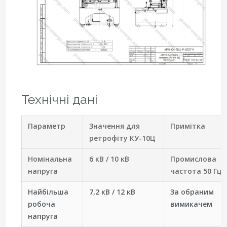
Технічні дані
Параметр
Значення для
Примітка
ретрофіту КУ-10Ц
Номінальна
6 кВ / 10 кВ
Промислова
напруга
частота 50 Гц
Найбільша
7,2 кВ / 12 кВ
За обраним
робоча
вимикачем
напруга