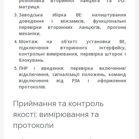
розпіновка вторинної ланцюга та I/O-
матриця.
Заводська збірка ВЕ
: налаштування
доведення і міжзамків, функціональні
перевірки вторинних ланцюгів, прогони
механіки.
Монтаж на об'єкті
: установка ВЕ,
підключення вторинного інтерфейсу,
контрольні вимірювання, перевірка шторок і
блокувань.
ПНР і введення
: перевірка включення/
відключення, сигналізації положень, команд
відключення від РЗА і оформлення
протоколів.
Приймання та контроль
якості: вимірювання та
протоколи