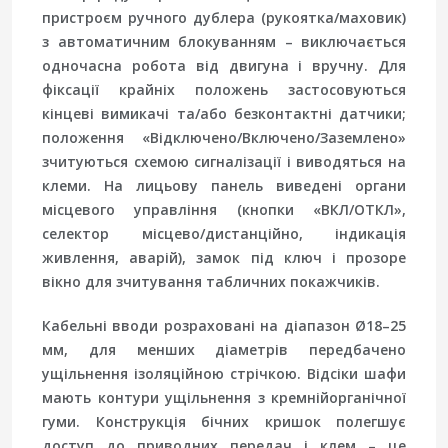
пристроєм ручного дублера (рукоятка/маховик)
з автоматичним блокуванням – виключається
одночасна робота від двигуна і вручну. Для
фіксації крайніх положень застосовуються
кінцеві вимикачі та/або безконтактні датчики;
положення «Відключено/Включено/Заземлено»
зчитуються схемою сигналізації і виводяться на
клеми. На лицьову панель виведені органи
місцевого управління (кнопки «ВКЛ/ОТКЛ»,
селектор місцево/дистанційно, індикація
живлення, аварій), замок під ключ і прозоре
вікно для зчитування табличних покажчиків.
Кабельні вводи розраховані на діапазон Ø18–25
мм, для менших діаметрів передбачено
ущільнення ізоляційною стрічкою. Відсіки шафи
мають контури ущільнення з кремнійорганічної
гуми. Конструкція бічних кришок полегшує
доступ до приводних передач і клем – це