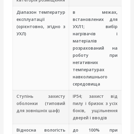
Діапазон температур
в межах,
експлуатації
встановлених для
(орієнтовно, згідно з
УХЛ1; вибір
УХЛ)
нагрівачів і
матеріалів
розрахований на
роботу при
негативних
температурах
навколишнього
середовища
Ступінь захисту
IP54; захист від
оболонки (типовий
пилу і бризок з усіх
для зовнішніх шаф)
боків, ущільнення
дверей і вводів
Відносна вологість
до 100% при