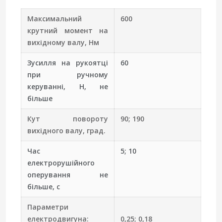
Максимальний
600
крутний момент на
вихідному валу, Нм
Зусилля на рукоятці
60
при ручному
керуванні, Н, не
більше
Кут повороту
90; 190
вихідного валу, град.
Час
5; 10
електрорушійного
оперування не
більше, с
Параметри
електродвигуна:
0,25; 0,18