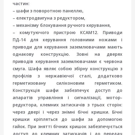
частин:
– шафи з поворотною панеллю,
– електродвигуна з редуктором,
– механізму блокування ручного керування,
– комутуючого пристрою КСАМ12. Приводи
ПД-14 для керування головними ножами і
приводи для керування заземлювачами мають
однакову конструкцію. Зовні на дверях
приводів керування заземлювачами є червона
смуга. Шафа являє собою збірну конструкцію з
профілів з нержавіючої сталі, додатково
герметизовану силіконовим герметиком.
Конструкція шафи забезпечує доступ до
апаратів управління і сигналізації, мотор-
редуктора, клемних затискачів з трьох сторін:
через двері і через знімні бічні кришки. Бічні
кришки кріпляться до шафи за допомогою
гайок. При знятті бічних кришок забезпечується
доступ до клемних затискачів і до передач