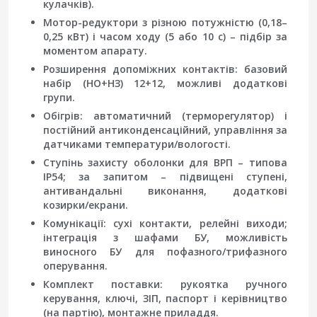
кулачків).
Мотор-редуктори з різною потужністю (0,18–
0,25 кВт) і часом ходу (5 або 10 с) – підбір за
моментом апарату.
Розширення допоміжних контактів: базовий
набір (НО+НЗ) 12+12, можливі додаткові
групи.
Обігрів: автоматичний (терморегулятор) і
постійний антиконденсаційний, управління за
датчиками температури/вологості.
Ступінь захисту оболонки для ВРП – типова
IP54; за запитом – підвищені ступені,
антивандальні виконання, додаткові
козирки/екрани.
Комунікації: сухі контакти, релейні виходи;
інтеграція з шафами БУ, можливість
виносного БУ для пофазного/трифазного
оперування.
Комплект поставки: рукоятка ручного
керування, ключі, ЗІП, паспорт і керівництво
(на партію), монтажне приладдя.