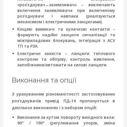
«роз'єднувач↔заземлювач» – виключають
включення заземлювача при включеному
роз'єднувачі і навпаки (реалізуються
механізмом і електричними ланцюгами).
Кінцеві вимикачі та кулачкові контакти –
формують надійні ланцюги сигналізації та
міжприладових блокувань, інтеграція з АСУ
ТП та РЗА.
Електричні захисти – ланцюги теплового
контролю та обігріву, контроль живлення,
запобіжники/автомати на силові ланцюги.
Виконання та опції
З урахуванням різноманітності застосовуваних
роз'єднувачів привід ПД-14 пропонується в
декількох виконаннях і з набором опцій:
Виконання за кутом повороту вихідного вала:
90° / 190° (регулювання упорів, зміна