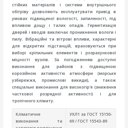
стійких матеріалів і системи внутрішнього
обігріву дозволяють експлуатувати привід в
умовах підвищеної вологості, запиленості, під
впливом дощу і талих опадів. Герметизація
дверей і вводів виключає проникнення вологи і
пилу. Вібраційні та вітрові впливи, характерні
для відкритих підстанцій, враховуються при
виборі кріпильних елементів і розрахункової
міцності вузлів. За погодженням доступні
виконання для районів з підвищеною
корозійною активністю атмосфери (морське
узбережжя, промислові викиди), а також
спеціальні виконання для високогір'я (зниження
часткової розрядної активності) і для
тропічного клімату.
Кліматичне
УХЛ1 за ГОСТ 15150-
виконання та
69 / ГОСТ 15543-89
категорія розміщення