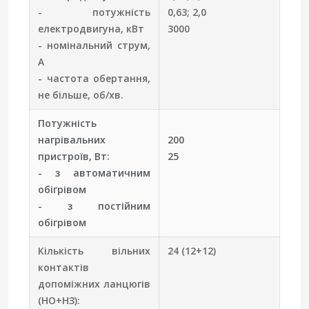
- потужність
0,63; 2,0
електродвигуна, кВт
3000
- номінальний струм,
А
- частота обертання,
не більше, об/хв.
Потужність
нагрівальних
200
пристроїв, Вт:
25
- з автоматичним
обігрівом
- з постійним
обігрівом
Кількість вільних
24 (12+12)
контактів
допоміжних ланцюгів
(НО+НЗ):