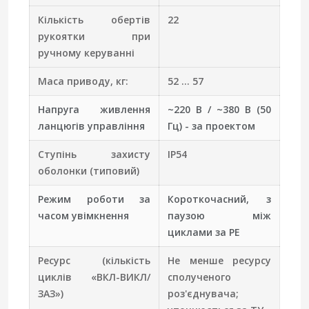
Кількість обертів
22
рукоятки при
ручному керуванні
Маса приводу, кг:
52 ... 57
Напруга живлення
~220 В / ~380 В (50
ланцюгів управління
Гц) - за проектом
Ступінь захисту
IP54
оболонки (типовий)
Режим роботи за
Короткочасний, з
часом увімкнення
паузою між
циклами за РЕ
Ресурс (кількість
Не менше ресурсу
циклів «ВКЛ-ВИКЛ/
сполученого
ЗАЗ»)
роз'єднувача;