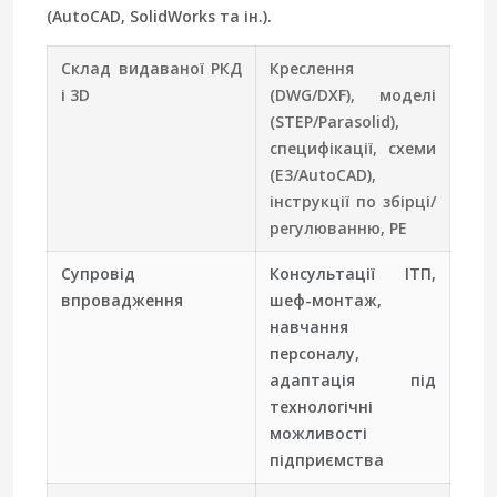
(AutoCAD, SolidWorks та ін.).
Склад видаваної РКД
Креслення
і 3D
(DWG/DXF), моделі
(STEP/Parasolid),
специфікації, схеми
(E3/AutoCAD),
інструкції по збірці/
регулюванню, РЕ
Супровід
Консультації ІТП,
впровадження
шеф-монтаж,
навчання
персоналу,
адаптація під
технологічні
можливості
підприємства