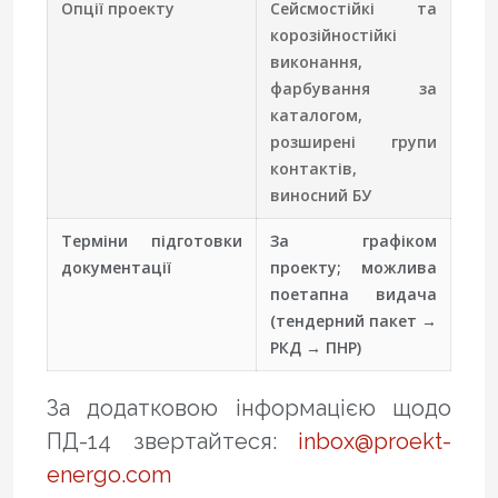
Опції проекту
Сейсмостійкі та
корозійностійкі
виконання,
фарбування за
каталогом,
розширені групи
контактів,
виносний БУ
Терміни підготовки
За графіком
документації
проекту; можлива
поетапна видача
(тендерний пакет →
РКД → ПНР)
За додатковою інформацією щодо
ПД-14 звертайтеся:
inbox@proekt-
energo.com