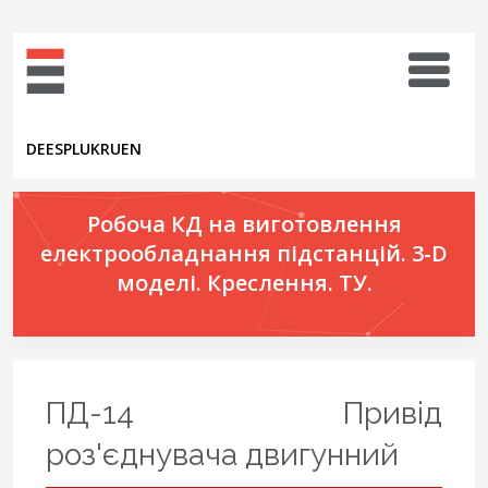
DE
ES
PL
UK
RU
EN
Робоча КД на виготовлення
електрообладнання підстанцій. 3-D
моделі. Креслення. ТУ.
ПД-14 Привід
роз'єднувача двигунний