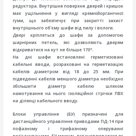
редуктора. Внутрішня поверхня дверей і кришок
має ущільнення у вигляді кремнійорганічної
гуми, що забезпечує при закритті захист
внутрішнього об'єму шафи від пилу і вологи.
Двері кріпляться до шафи за допомогою
шарнірних петель, які дозволяють дверям
відкриватися на кут не більше 170°.
На дні шафи встановлені герметизовані
кабельні вводи, розраховані на герметизацію
кабелів діаметром від 18 до 25 мм. При
підведенні кабелів меншого діаметра необхідно
збільшити діаметр кабелю шляхом
намотування на нього ізоляційної стрічки ПВХ
на ділянці кабельного вводу.
Блоки управління (БУ) призначені для
дистанційного управління приводами ПД-14 при
пофазному і трифазному оперуванні
роз'єднувачами. БУ можуть встановлюватися як