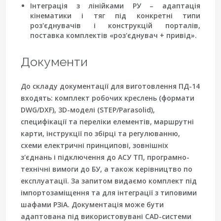
Інтеграція з лінійками РУ
– адаптація
кінематики і тяг під конкретні типи
роз'єднувачів і конструкцій порталів,
поставка комплектів «роз'єднувач + привід».
Документи
До складу документації для виготовлення ПД-14
входять: комплект робочих креслень (формати
DWG/DXF), 3D-моделі (STEP/Parasolid),
специфікації та переліки елементів, маршрутні
карти, інструкції по збірці та регулюванню,
схеми електричні принципові, зовнішніх
з'єднань і підключення до АСУ ТП, програмно-
технічні вимоги до БУ, а також керівництво по
експлуатації. За запитом видаємо комплект під
імпортозаміщення та для інтеграції з типовими
шафами РЗіА. Документація може бути
адаптована під використовувані CAD-системи