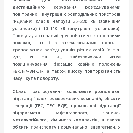
дистанційного керування роз'єднувачами
повітряних і внутрішніх розподільних пристроїв
(РДУ/ЗРУ) класів напруги 35–220 кВ (зовнішня
установка) і 10–110 кВ (внутрішня установка).
Привід адаптований для роботи як з головними
ножами, так і з заземлювачами одно- і
триполюсних роз'єднувачів різних серій (в т.ч.
РДЗ, РГ та ін.), забезпечуючи чітке
позиціонування, фіксацію крайніх положень
«ВКЛ»/«ВИКЛ», а також високу повторюваність
часу і кута повороту.
Області застосування включають розподільні
підстанції електромережевих компаній, об'єкти
генерації (ГЕС, ТЕС, ВДЕ), промислові підстанції
підприємств нафтогазового, гірничо-
металургійного, хімічного комплексів, а також
об'єкти транспорту і комунальної енергетики. У