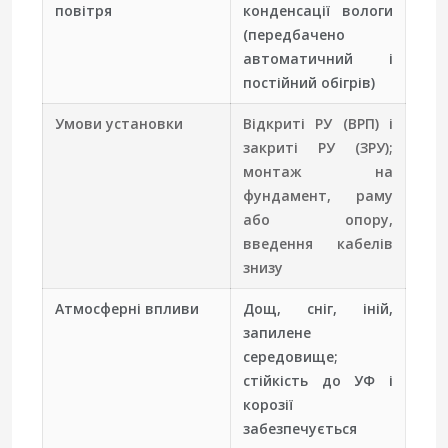
повітря
конденсації вологи
(передбачено
автоматичний і
постійний обігрів)
Умови установки
Відкриті РУ (ВРП) і
закриті РУ (ЗРУ);
монтаж на
фундамент, раму
або опору,
введення кабелів
знизу
Атмосферні впливи
Дощ, сніг, іній,
запилене
середовище;
стійкість до УФ і
корозії
забезпечується