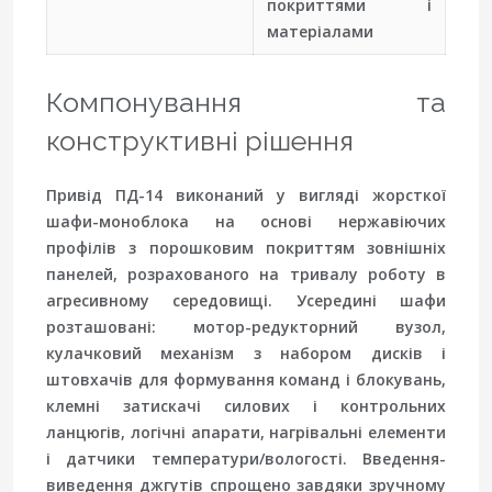
покриттями і
матеріалами
Компонування та
конструктивні рішення
Привід ПД-14 виконаний у вигляді жорсткої
шафи-моноблока на основі нержавіючих
профілів з порошковим покриттям зовнішніх
панелей, розрахованого на тривалу роботу в
агресивному середовищі. Усередині шафи
розташовані: мотор-редукторний вузол,
кулачковий механізм з набором дисків і
штовхачів для формування команд і блокувань,
клемні затискачі силових і контрольних
ланцюгів, логічні апарати, нагрівальні елементи
і датчики температури/вологості. Введення-
виведення джгутів спрощено завдяки зручному