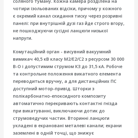
соляного туману. Кожна камера розділена на
чотири ізольованих відсіки, причому у кожного
є окремий канал скидання тиску через розривні
панелі: при внутрішній дузі газ йде строго вгору,
не пошкоджуючи сусідні ланцюги низької
напруги.
Комутаційний орган - висувний
вакуумний
вимикач 40,5 кВ
класу M2/E2/C2 з ресурсом 30 000
В-О і допустимим струмом КЗ до 31,5 кА. Робоче
та контрольне положення викатного елемента
переводиться вручну, а для дистанційних ПС
доступний мотор-привід. Шторки з
полікарбонатно-епоксидного композиту
автоматично перекривають контактні гнізда
при викатуванні, виключаючи дотик до
струмоведучих частин. Вторинні ланцюги
укладені в екрановані металеві канали; екрани
заземлені в одній точці, що знижує