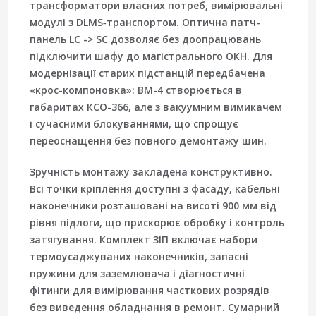
трансформатори власних потреб, вимірювальні
модулі з DLMS‑транспортом. Оптична патч-
панель LC -> SC дозволяє без доопрацювань
підключити шафу до магістрального ОКН. Для
модернізації старих підстанцій передбачена
«крос-компоновка»: ВМ-4 створюється в
габаритах КСО-366, але з вакуумним вимикачем
і сучасними блокуваннями, що спрощує
переоснащення без повного демонтажу шин.
Зручність монтажу закладена конструктивно.
Всі точки кріплення доступні з фасаду, кабельні
наконечники розташовані на висоті 900 мм від
рівня підлоги, що прискорює обробку і контроль
затягування. Комплект ЗІП включає набори
термоусаджуваних наконечників, запасні
пружини для заземлювача і діагностичні
фітинги для вимірювання часткових розрядів
без виведення обладнання в ремонт. Сумарний