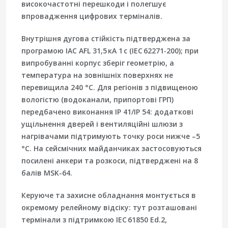
високочастотні перешкоди і полегшує
впровадження цифрових терміналів.
Внутрішня дугова стійкість
підтверджена за
програмою IAC AFL 31,5 кА 1 с (IEC 62271‑200); при
випробуванні корпус зберіг геометрію, а
температура на зовнішніх поверхнях не
перевищила 240 °C. Для регіонів з підвищеною
вологістю (водоканали, припортові ГРП)
передбачено виконання IP 41/IP 54: додаткові
ущільнення дверей і вентиляційні шлюзи з
нагрівачами підтримують точку роси нижче –5
°C. На сейсмічних майданчиках застосовуються
посилені анкери та розкоси, підтверджені на 8
балів MSK-64.
Керуюче та захисне обладнання монтується в
окремому релейному відсіку: тут розташовані
термінали з підтримкою
IEC 61850 Ed.2
,