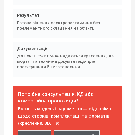
Результат
Готове рішення електропостачання без
поелементного складання на об’єкті.
Документація
Для «КРП 35кВ ВМ-4» надаються креслення, 3D-
моделі та технічна документація для
проєктування й виготовлення.
Потрібна консультація, КД або
комерційна пропозиція?
Вкажіть модель і параметри — відповімо
щодо строків, комплектації та форматів
(креслення, 3D, ТУ).