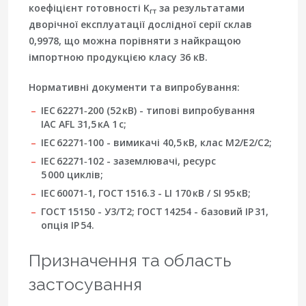
коефіцієнт готовності K
за результатами
гт
дворічної експлуатації дослідної серії склав
0,9978, що можна порівняти з найкращою
імпортною продукцією класу 36 кВ.
Нормативні документи та випробування:
IEC 62271‑200 (52 кВ) - типові випробування
IAC AFL 31,5 кА 1 с;
IEC 62271‑100 - вимикачі 40,5 кВ, клас M2/E2/C2;
IEC 62271‑102 - заземлювачі, ресурс
5 000 циклів;
IEC 60071‑1, ГОСТ 1516.3 - LI 170 кВ / SI 95 кВ;
ГОСТ 15150 - У3/Т2; ГОСТ 14254 - базовий IP 31,
опція IP 54.
Призначення та область
застосування