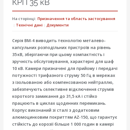
КРП 35 кВ
На сторінці:
Призначення та область застосування
Технічні дані
Документи
Серія
ВМ‑4
виводить технологію металево-
капсульних розподільних пристроїв на рівень
35 кВ
, зберігаючи при цьому компактність і
зручність обслуговування, характерні для шаф
10 кВ. Камери призначені для прийому і передачі
потужності трифазного струму 50 Гц в мережах
з ізольованою або компенсованою нейтраллю,
забезпечують селективне відключення струмів
короткого замикання до 31,5 кА і стійко
працюють в циклах щоденних перемикань.
Корпус виконаний зі сталі з додатковим
алюмоцинковим покриттям AZ‑150
, що гарантує
стійкість до корозії більше 1 000 годин в камері