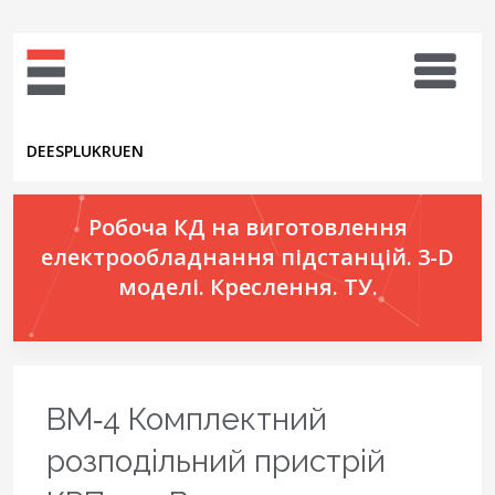
DE
ES
PL
UK
RU
EN
Робоча КД на виготовлення
електрообладнання підстанцій. 3-D
моделі. Креслення. ТУ.
ВМ‑4 Комплектний
розподільний пристрій