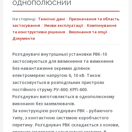
однополюсний
На сторінці:
Технічні дані
Призначення та область
застосування
Умови експлуатації
Компонування
та конструктивні рішення
Виконання та опції
Документи
Роз'єднувачі внутрішньої установки РВК-10
застосовуються для ввімкнення та вимкнення
без навантаження окремих ділянок
електромережі напругою 6, 10 кВ. Також
застосовується в розподільних пристроях
постійного струму РУ-600; КРП-600.
Роз'єднувач виготовляється в однополюсному
виконанні без заземлювачів.
За конструкцією роз'єднувач РВК - рубаючого
типу, з контактною системою коробчастого
перетину. Роз'єднувач РВК складається з основи,
опорних ізоляторів і контактної системи. В