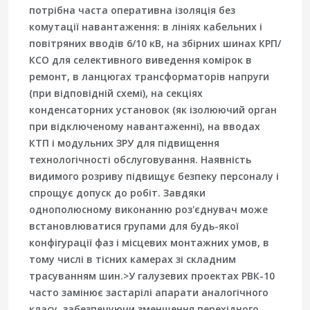
потрібна часта оперативна ізоляція без
комутації навантаження: в лініях кабельних і
повітряних вводів 6/10 кВ, на збірних шинах КРП/
КСО для селективного виведення комірок в
ремонт, в ланцюгах трансформаторів напруги
(при відповідній схемі), на секціях
конденсаторних установок (як ізолюючий орган
при відключеному навантаженні), на вводах
КТП і модульних ЗРУ для підвищення
технологічності обслуговування. Наявність
видимого розриву підвищує безпеку персоналу і
спрощує допуск до робіт. Завдяки
однополюсному виконанню роз'єднувач може
встановлюватися групами для будь-якої
конфігурації фаз і місцевих монтажних умов, в
тому числі в тісних камерах зі складним
трасуванням шин.>У галузевих проектах РВК-10
часто замінює застарілі апарати аналогічного
класу, забезпечуючи зменшення перехідного