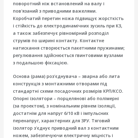
поворотний ніж встановлений на валу і
пов'язаний з приводними важелями.
Коробчатий перетин ножа підвищує жорсткість
і стійкість до електродинамічних зусиль при КЗ,
а також забезпечує рівномірний розподіл
струмів по ширині контакту. Контактне
натискання створюється пакетними пружинами;
регулювання здійснюється гвинтовими вузлами
з подальшою фіксацією.
Основа (рама) роз'єднувача – зварна або лита
конструкція з монтажними отворами під
стандартні схеми посадочних розмірів КРП/КСО.
Опорні ізолятори – порцелянові або полімерні
(за проектом), з номінальним рівнем ізоляції,
достатнім для напруг 6/10 кВ і імпульсних
перенапруг, характерних для ЗРУ. Тяговий
ізолятор з'єднує приводний вал з контактним
ножем, забезпечуючи електричну міцність і