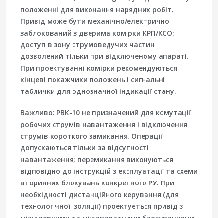
положенні для виконання нарядних робіт.
Привід може бути механічно/електрично
заблокований з дверима комірки КРП/КСО:
доступ в зону струмоведучих частин
дозволений тільки при відключеному апараті.
При проектуванні комірки рекомендуються
кінцеві покажчики положень і сигнальні
таблички для однозначної індикації стану.
Важливо: РВК-10 не призначений для комутації
робочих струмів навантаження і відключення
струмів короткого замикання. Операції
допускаються тільки за відсутності
навантаження; перемикання виконуються
відповідно до інструкцій з експлуатації та схеми
вторинних блокувань конкретного РУ. При
необхідності дистанційного керування (для
технологічної ізоляції) проектується привід з
міждверними та міжапаратними блокуваннями,