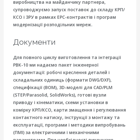
виробництва на майданчику партнера,
супроводжуємо запуск поставок до складу КРП/
КСО і ЗРУ в рамках EPC-контрактів і програм
модернізації розподільних мереж.
Документи
Для повного циклу виготовлення та інтеграції
РВК-10 ми надаємо пакет інженерної
документації: робочі креслення деталей і
складальних одиниць (формати DWG/DXF),
специфікації (BOM), 3D-моделі для CAD/PLM
(STEP/Parasolid, SolidWorks), готові вузли
приводу і кінематики, схеми установки в
комірку КРП/КСО, карти змащення і регулювання
контактного натиску, інструкції з монтажу та
експлуатації, програми і методики випробувань
(ПМІ) за електричними і механічними
параметрами. При необхідності виконуємо