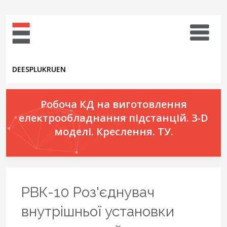
DE
ES
PL
UK
RU
EN
Робоча КД на виготовлення
електрообладнання підстанцій. 3-D
моделі. Креслення. ТУ.
РВК-10 Роз'єднувач
внутрішньої установки