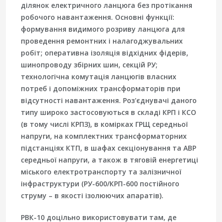
ділянок електричного ланцюга без протікання
робочого навантаження. Основні функції:
формування видимого розриву ланцюга для
проведення ремонтних і налагоджувальних
робіт; оперативна ізоляція відхідних фідерів,
шинопроводу збірних шин, секцій РУ;
технологічна комутація ланцюгів власних
потреб і допоміжних трансформаторів при
відсутності навантаження. Роз'єднувачі даного
типу широко застосовуються в складі КРП і КСО
(в тому числі КРПЗ), в комірках ГРЩ середньої
напруги, на комплектних трансформаторних
підстанціях КТП, в шафах секціонування та АВР
середньої напруги, а також в тяговій енергетиці
міського електротранспорту та залізничної
інфраструктури (РУ-600/КРП-600 постійного
струму – в якості ізолюючих апаратів).
РВК-10 доцільно використовувати там, де