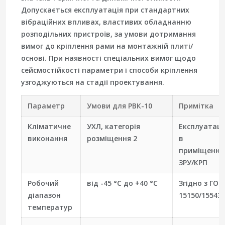
Допускається експлуатація при стандартних
вібраційних впливах, властивих обладнанню
розподільних пристроїв, за умови дотримання
вимог до кріплення рами на монтажній плиті/
основі. При наявності спеціальних вимог щодо
сейсмостійкості параметри і способи кріплення
узгоджуються на стадії проектування.
Параметр
Умови для РВК-10
Примітка
Кліматичне
УХЛ, категорія
Експлуатаці
виконання
розміщення 2
в
приміщення
ЗРУ/КРП
Робочий
від -45 °C до +40 °C
Згідно з ГОС
діапазон
15150/15543.
температур