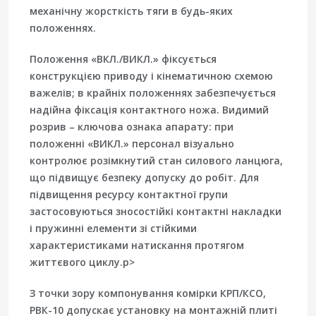
механічну жорсткість тяги в будь-яких
положеннях.
Положення «ВКЛ./ВИКЛ.» фіксується
конструкцією приводу і кінематичною схемою
важелів; в крайніх положеннях забезпечується
надійна фіксація контактного ножа. Видимий
розрив – ключова ознака апарату: при
положенні «ВИКЛ.» персонал візуально
контролює розімкнутий стан силового ланцюга,
що підвищує безпеку допуску до робіт. Для
підвищення ресурсу контактної групи
застосовуються зносостійкі контактні накладки
і пружинні елементи зі стійкими
характеристиками натискання протягом
життєвого циклу.p>
З точки зору компонування комірки КРП/КСО,
РВК-10 допускає установку на монтажній плиті