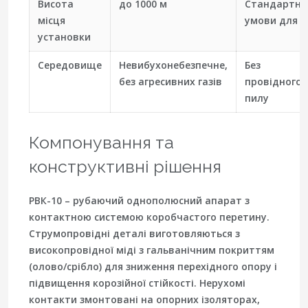
Висота
до 1000 м
Стандартні
місця
умови для Р
установки
Середовище
Невибухонебезпечне,
Без
без агресивних газів
провідного
пилу
Компонування та
конструктивні рішення
РВК-10 – рубаючий однополюсний апарат з
контактною системою коробчастого перетину.
Струмопровідні деталі виготовляються з
високопровідної міді з гальванічним покриттям
(олово/срібло) для зниження перехідного опору і
підвищення корозійної стійкості. Нерухомі
контакти змонтовані на опорних ізоляторах,