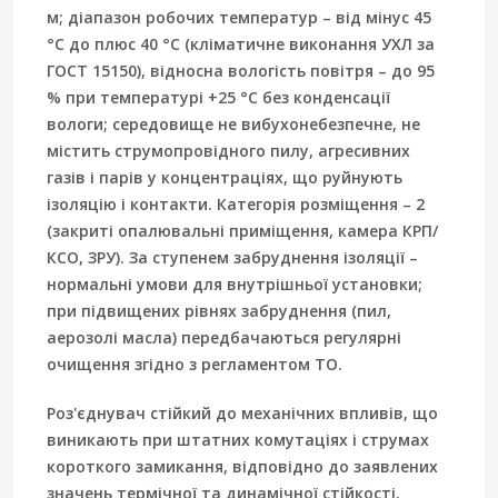
м; діапазон робочих температур – від мінус 45
°С до плюс 40 °С (кліматичне виконання УХЛ за
ГОСТ 15150), відносна вологість повітря – до 95
% при температурі +25 °С без конденсації
вологи; середовище не вибухонебезпечне, не
містить струмопровідного пилу, агресивних
газів і парів у концентраціях, що руйнують
ізоляцію і контакти. Категорія розміщення – 2
(закриті опалювальні приміщення, камера КРП/
КСО, ЗРУ). За ступенем забруднення ізоляції –
нормальні умови для внутрішньої установки;
при підвищених рівнях забруднення (пил,
аерозолі масла) передбачаються регулярні
очищення згідно з регламентом ТО.
Роз'єднувач стійкий до механічних впливів, що
виникають при штатних комутаціях і струмах
короткого замикання, відповідно до заявлених
значень термічної та динамічної стійкості.