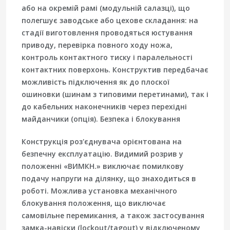
або на окремій рамі (модульній салазці), що
полегшує заводське або цехове складання: на
стадії виготовлення проводяться юстування
приводу, перевірка повного ходу ножа,
контроль контактного тиску і паралельності
контактних поверхонь. Конструктив передбачає
можливість підключення як до плоскої
ошиновки (шинам з типовими перетинами), так і
до кабельних наконечників через перехідні
майданчики (опція). Безпека і блокування
Конструкція роз'єднувача орієнтована на
безпечну експлуатацію. Видимий розрив у
положенні «ВИМКН.» виключає помилкову
подачу напруги на ділянку, що знаходиться в
роботі. Можлива установка механічного
блокування положення, що виключає
самовільне перемикання, а також застосування
замка-навіски (lockout/tagout) у відключеному