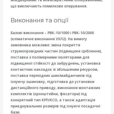
що виключають помилкове оперування.
Виконання та опції
Базові виконання – РВК-10/1000 і РВК-10/2000
(кліматичне виконання УХЛ2). На вимогу
замовника можливе: зміна покриття
струмопровідних частин (підвищене сріблення),
поставка з полімерними ізоляторами для
підвищеної стійкості до забруднень, установка
контактних накладок зі збільшеним ресурсом,
поставка перехідних шин/майданчиків під
існуючу ошиновку, підготовка до установки
дистанційного приводу, виконання монтажних
комплектів (кронштейни, фіксатори) під
конкретний тип КРП/КСО, а також адаптація
приєднувальних розмірів під існуючі посадочні
бази.