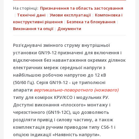
На сторінці:
Призначення та область застосування
Технічні дані
Умови експлуатації
Компоновка і
конструктивні рішення
Безпека та блокування
Виконання та опції
Документи
Роз'єднувачі змінного струму внутрішньої
установки
GN19-12
призначені для
включення і
відключення без навантаження
окремих ділянок
електричних мереж середньої напруги з
найбільшою робочою напругою до
12 кВ
(50/60 Гц). Серія
GN19-12
- це триполюсні
апарати
вертикально-поворотного (ножового)
типу для комірок
КРУ/КСО
і модульних РУ.
Доступні виконання «плоского» монтажу і
черезстінного (GN19-12C)
, що дозволяють
розділяти привід і силову частину, а також
комплектація ручним приводом типу
CS6-1
і
опцією індикації «Наявність напруги».