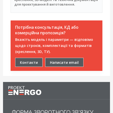
для проєктування й виготовлення.
Потрібна консультація, КД або
комерційна пропозиція?
Вкажіть модель і параметри — відповімо
щодо строків, комплектації та форматів
(креслення, 3D, ТУ).
Контакти
Написати email
ФОРМА ЗВОРОТНОГО ЗВ'ЯЗКУ