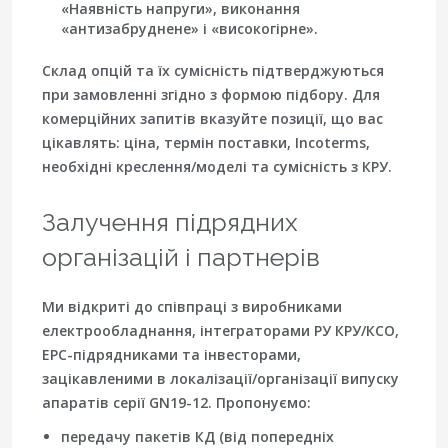
«Наявність напруги»
, виконання
«антизабруднене» і «високогірне».
Склад опцій та їх сумісність підтверджуються
при замовленні згідно з формою підбору. Для
комерційних запитів вказуйте позиції, що вас
цікавлять:
ціна
,
термін поставки
,
Incoterms
,
необхідні
креслення/моделі
та
сумісність з КРУ
.
Залучення підрядних
організацій і партнерів
Ми відкриті до співпраці з
виробниками
електрообладнання
, інтеграторами РУ
КРУ/КСО
,
EPC-підрядниками та
інвесторами
,
зацікавленими в локалізації/організації випуску
апаратів серії
GN19-12
. Пропонуємо:
передачу пакетів КД (від попередніх