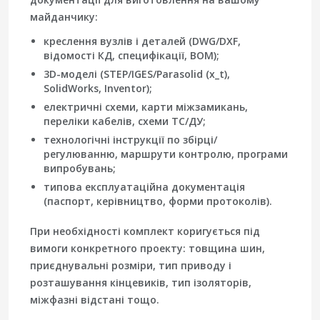
майданчику:
креслення вузлів і деталей (
DWG/DXF
,
відомості КД, специфікації, BOM);
3D-моделі (
STEP/IGES/Parasolid (x_t)
,
SolidWorks
,
Inventor
);
електричні схеми, карти міжзамикань,
переліки кабелів, схеми ТС/ДУ;
технологічні інструкції по збірці/
регулюванню, маршрути контролю, програми
випробувань;
типова експлуатаційна документація
(паспорт, керівництво, форми протоколів).
При необхідності комплект коригується під
вимоги конкретного проекту: товщина шин,
приєднувальні розміри, тип приводу і
розташування кінцевиків, тип ізоляторів,
міжфазні відстані тощо.