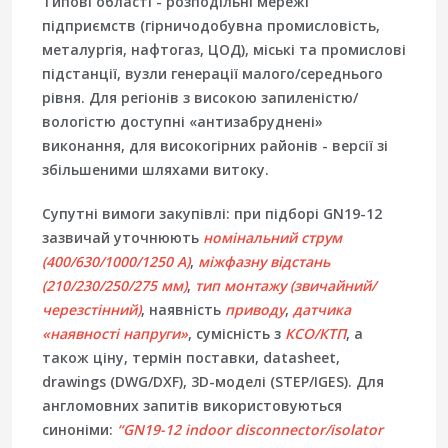
Типові області - розподільні мережі
підприємств (гірничодобувна промисловість,
металургія, нафтогаз, ЦОД), міські та промислові
підстанції, вузли генерації малого/середнього
рівня. Для регіонів з високою запиленістю/
вологістю доступні «антизабруднені»
виконання, для високогірних районів - версії зі
збільшеними шляхами витоку.
Супутні вимоги закупівлі:
при підборі GN19-12
зазвичай уточнюють
номінальний струм
(400/630/1000/1250 А)
,
міжфазну відстань
(210/230/250/275 мм)
,
тип монтажу (звичайний/
черезстінний)
, наявність
приводу
,
датчика
«наявності напруги»
, сумісність з
КСО/КТП
, а
також
ціну, термін поставки, datasheet,
drawings (DWG/DXF), 3D-моделі (STEP/IGES)
. Для
англомовних запитів використовуються
синоніми:
“GN19-12 indoor disconnector/isolator