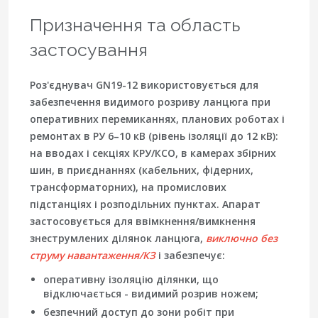
Призначення та область
застосування
Роз'єднувач
GN19-12
використовується для
забезпечення
видимого розриву
ланцюга при
оперативних перемиканнях, планових роботах і
ремонтах в РУ
6–10 кВ
(рівень ізоляції до 12 кВ):
на вводах і секціях
КРУ/КСО
, в камерах збірних
шин, в приєднаннях (кабельних, фідерних,
трансформаторних), на промислових
підстанціях і розподільних пунктах. Апарат
застосовується для ввімкнення/вимкнення
знеструмлених ділянок ланцюга,
виключно без
струму навантаження/КЗ
і забезпечує:
оперативну ізоляцію ділянки, що
відключається -
видимий розрив
ножем;
безпечний доступ до зони робіт при