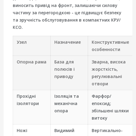
виносить привід на фронт, залишаючи силову
частину за перегородкою - це підвищує безпеку
та зручність обслуговування в компактних КРУ/
КСО.
Узел
Назначение
Конструктивные
особенности
Опорна рама
База для
Зварна, висока
полюсів і
жорсткість,
приводу
регулювальні
отвори
Прохідні
Ізоляція та
Фарфор/
ізолятори
механічна
епоксид;
опора
збільшені шляхи
витоку
Ножі
Видимий
Вертикально-