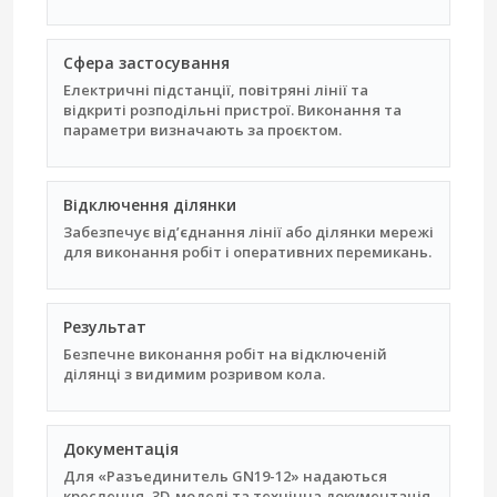
Сфера застосування
Електричні підстанції, повітряні лінії та
відкриті розподільні пристрої. Виконання та
параметри визначають за проєктом.
Відключення ділянки
Забезпечує від’єднання лінії або ділянки мережі
для виконання робіт і оперативних перемикань.
Результат
Безпечне виконання робіт на відключеній
ділянці з видимим розривом кола.
Документація
Для «Разъединитель GN19-12» надаються
креслення, 3D-моделі та технічна документація