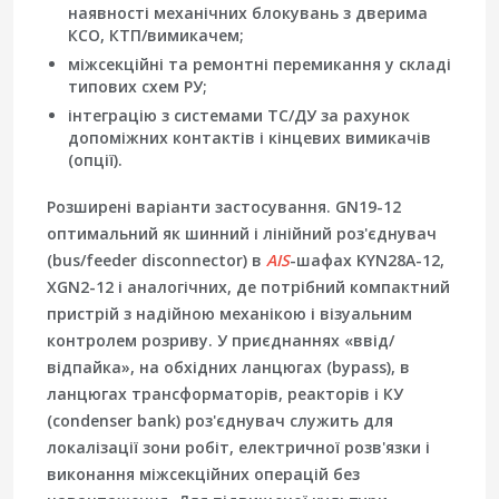
наявності механічних блокувань з дверима
КСО, КТП/вимикачем;
міжсекційні та ремонтні перемикання у складі
типових схем РУ;
інтеграцію з системами ТС/ДУ за рахунок
допоміжних контактів
і кінцевих вимикачів
(опції).
Розширені варіанти застосування.
GN19-12
оптимальний як шинний і лінійний роз'єднувач
(bus/feeder disconnector) в
AIS
-шафах
KYN28A-12,
XGN2-12 і аналогічних
, де потрібний компактний
пристрій з надійною механікою і візуальним
контролем розриву. У приєднаннях «ввід/
відпайка», на обхідних ланцюгах (bypass), в
ланцюгах трансформаторів, реакторів і КУ
(condenser bank) роз'єднувач служить для
локалізації зони робіт, електричної розв'язки і
виконання міжсекційних операцій без