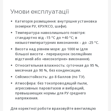
Умови експлуатації
Категорія розміщення:
внутрішня установка
(комірки РУ, КРУ/КСО, шафи).
Температура навколишнього повітря:
стандартно від
-15 °C
до
+40 °C
; в
низькотемпературних виконаннях - до
-25 °C
.
Висота над рівнем моря:
до
1000 м
(для
більшої висоти - перерахунок ізоляційних
відстаней або «високогірне» виконання).
Относительная влажность:
суточная до
95 %
,
месячная до
90 %
, без конденсации.
Сейсмостойкость:
до
8 баллов
(по ТУ).
Атмосфера:
без токопроводящей пыли,
агрессивных паров/газов и вибраций,
превышающих нормы для РУ среднего
напряжения.
Для коректної роботи враховуйте вентиляцію