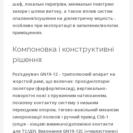
шаф, локальні перегріви, мінімальні повітряні
зазори і шляхи витоку, а також вплив систем
опалення/осушення на діелектричну міцність -
особливо при експлуатації в запилених/вологих
приміщеннях.
Компоновка і конструктивні
рішення
Роз'єднувач
GN19-12
- триполюсний апарат на
жорсткій рамі
, що включає: прохідні/опорні
ізолятори (фарфор/епоксид), вертикально-
поворотні ножі з пружинним натисканням,
посилену контактну систему з низьким
перехідним опором, тягово-важільний механізм
синхронізації полюсів і
ручний привід CS6-1
(опція - кінцеві вимикачі/допоміжні контакти
для ТС/ДУ). Виконання
GN19-12C
(«черезстінне»)