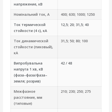
напряжение, кВ
Номінальний ток, А
400; 630; 1000; 1250
Ток термической
12,5; 20; 31,5; 40
стойкости (4 с), кА
Ток динамической
31,5; 50; 80; 100
стойкости (пиковый),
кА
Випробувальна
42 / 48
напруга 1 хв, кВ
(фаза–фаза/фаза–
земля; розрив)
Межфазное
210; 230; 250; 275
расстояние, мм
(типовые)