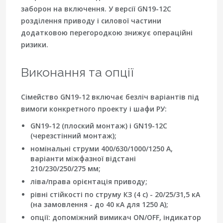
заборон на включення. У версії
GN19-12C
розділення приводу і силової частини
додатковою перегородкою знижує операційні
ризики.
Виконання та опції
Сімейство
GN19-12
включає безліч варіантів під
вимоги конкретного проекту і шафи РУ:
GN19-12
(плоский монтаж) і
GN19-12C
(черезстінний монтаж);
номінальні струми
400/630/1000/1250 А
,
варіанти міжфазної відстані
210/230/250/275 мм
;
ліва/права
орієнтація приводу;
рівні стійкості по струму КЗ (4 с) -
20/25/31,5 кА
(на замовлення - до 40 кА для 1250 А);
опції:
допоміжний вимикач
ON/OFF,
індикатор