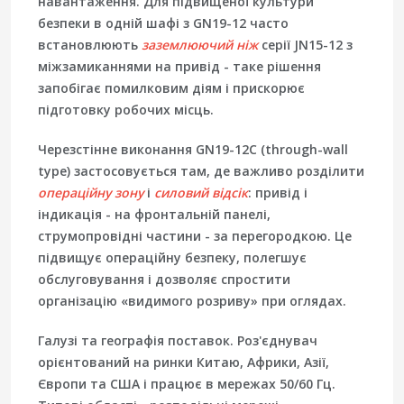
навантаження. Для підвищеної культури
безпеки в одній шафі з GN19-12 часто
встановлюють
заземлюючий ніж
серії
JN15-12
з
міжзамиканнями на привід - таке рішення
запобігає помилковим діям і прискорює
підготовку робочих місць.
Черезстінне виконання GN19-12C (through-wall
type)
застосовується там, де важливо розділити
операційну зону
і
силовий відсік
: привід і
індикація - на фронтальній панелі,
струмопровідні частини - за перегородкою. Це
підвищує операційну безпеку, полегшує
обслуговування і дозволяє спростити
організацію «видимого розриву» при оглядах.
Галузі та географія поставок.
Роз'єднувач
орієнтований на ринки
Китаю, Африки, Азії,
Європи та США
і працює в мережах
50/60 Гц
.