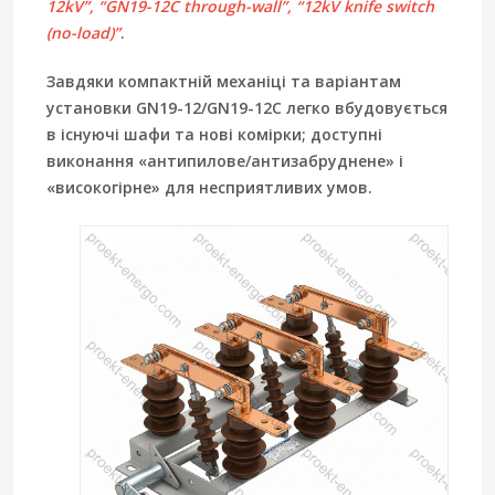
12kV”, “GN19-12C through-wall”, “12kV knife switch
(no-load)”
.
Завдяки компактній механіці та варіантам
установки
GN19-12/GN19-12C
легко вбудовується
в існуючі шафи та нові комірки; доступні
виконання «антипилове/антизабруднене» і
«високогірне» для несприятливих умов.