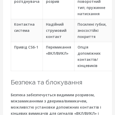
роз'єднувача
розрив
поворотний
тип; пружинне
натискання
Контактна
Надійний
Посилені губки,
система
струмовий
зносостійкі
контакт
покриття
Привід CS6-1
Перемикання
Опція
«ВКЛ/ВИКЛ»
допоміжних
контактів/
кінцевиків
Безпека та блокування
Безпека забезпечується
видимим розривом
,
міжзамиканнями з дверима/вимикачем,
можливістю установки допоміжних контактів і
кінцевих вимикачів для сигналів «ВКЛ/ВИКЛ» і