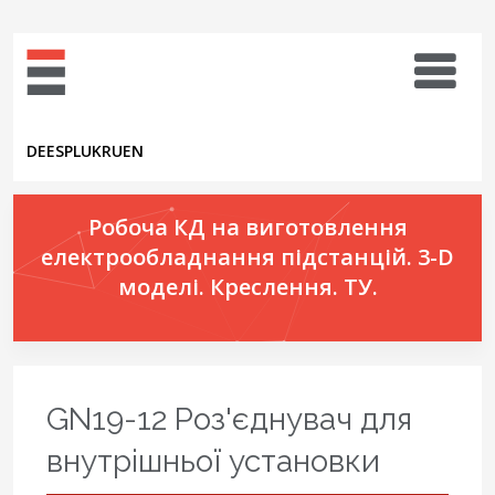
DE
ES
PL
UK
RU
EN
Робоча КД на виготовлення
електрообладнання підстанцій. 3-D
моделі. Креслення. ТУ.
GN19-12 Роз'єднувач для
внутрішньої установки