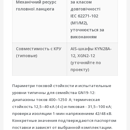
Механічний ресурс
за класом
головної ланцюга
довговічності
IEC 62271-102
(M1/M2),
уточнюється за
виконанням
Совместимость с КРУ
AIS-шкафы KYN28A-
(типовые)
12, XGN2-12
(уточняйте по
проекту)
Параметри токовой стойкости и испытательные
уровни типичны для семейства GN19-12:
диапазоны токов 400–1250 А; термическая
стойкость 12,5–40 кА (4 с) и пиковая - 31,5–100 кА;
проверка изоляции 1-мин напряжением 42/48 кВ.
Конкретные значения подтверждаются паспортом
поставки и зависят от выбранной комплектации.