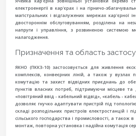
Ячейка кар'єрна зовнішньої установки окремо с
електроенергії в кар'єрах і на гірничо-збагачувал
магістральних і відгалужених мережах кар'єрної і
двостороннім обслуговуванням, розділена на нез
напруги і управління, з розвиненою системою м
налагодження.
Призначення та область застос
ЯКНО (ПККЗ-10) застосовується для живлення екск
комплексів, конвеєрних ліній, а також у вузлах 
комутацію та захист відвідних приєднань до обе
пунктів власних потреб, підтримуючи місцеве та
«повітряний ввід - кабельний відвід», «кабель - каб
дозволяє гнучко адаптувати пристрій під топологію
складі розподільних пристроїв електростанцій і п
сільського господарства і промисловості, а також 
монтаж, повторна установка і надійна комутація сер