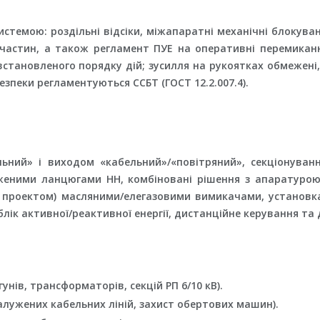
стемою: роздільні відсіки, міжапаратні механічні блокуван
астин, а також регламент ПУЕ на оперативні перемиканн
ановленого порядку дій; зусилля на рукоятках обмежені, 
зпеки регламентуються ССБТ (ГОСТ 12.2.007.4).
ьний» і виходом «кабельний»/«повітряний», секціонуванн
женими ланцюгами НН, комбіновані рішення з апаратуро
 проектом) масляними/елегазовими вимикачами, установка
блік активної/реактивної енергії, дистанційне керування та 
унів, трансформаторів, секцій РП 6/10 кВ).
дгалужених кабельних ліній, захист обертових машин).