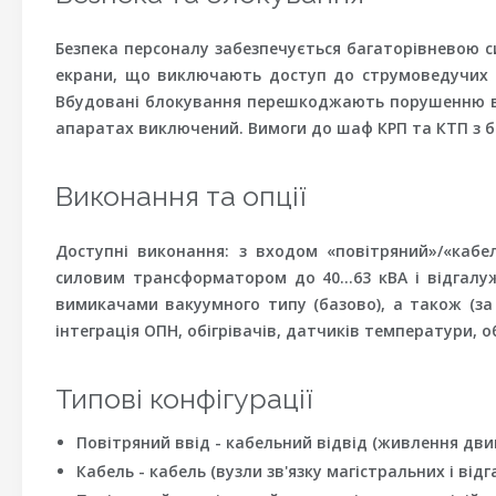
Безпека персоналу забезпечується багаторівневою си
екрани, що виключають доступ до струмоведучих ч
Вбудовані блокування перешкоджають порушенню вст
апаратах виключений. Вимоги до шаф КРП та КТП з бе
Виконання та опції
Доступні виконання: з входом «повітряний»/«кабел
силовим трансформатором до 40…63 кВА і відгалу
вимикачами вакуумного типу (базово), а також (за
інтеграція ОПН, обігрівачів, датчиків температури, о
Типові конфігурації
Повітряний ввід - кабельний відвід (живлення двиг
Кабель - кабель (вузли зв'язку магістральних і ві