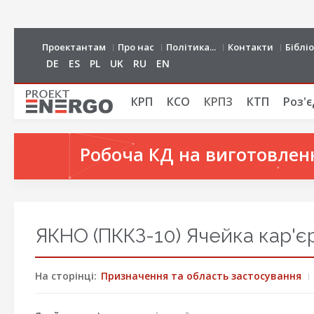
Проектантам
Про нас
Політика...
Контакти
Біблі
DE
ES
PL
UK
RU
EN
КРП
КСО
КРПЗ
КТП
Роз'є
Робоча КД на виготовленн
ЯКНО (ПККЗ-10) Ячейка кар'є
На сторінці:
Призначення та область застосування