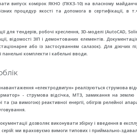
зувати випуск комірок ЯКНО (ПККЗ-10) на власному майда
зних процедур якості та допомога в сертифікації, в т.
 для тендерів, робочі креслення, 3D-моделі (AutoCAD, Soli
ції, відомості ЗІП і демонтованих елементів. Документація
стаціонарне або із застосуванням салазок). Для діючих п
і панельні комплекти і кабельні вводи.
облік
 навантаження «електродвигун» реалізуються струмова відс
орматор» - струмова відсічка, МТЗ, замикання на землю і
 та (за вимогою) реактивної енергії, обігрів релейної ап
уговування.
кументації дозволяє виконувати збірку і введення в експлу
 серій: ми враховуємо вимоги типових і приймально-здавал