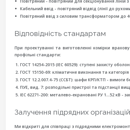
Повітряний - повітряний для секціонування ліній 
Кабельний ввід - повітряний відвід (лінії до рухом
Повітряний ввід з силовим трансформатором до 40
Відповідність стандартам
При проектуванні та виготовленні комірки врахову
профільні стандарти:
ГОСТ 14254-2015 (IEC 60529): ступені захисту оболо
ГОСТ 15150-69: кліматичне виконання та категорія 
ГОСТ 12.2.007.4-75 (ССБТ): шафи КРП/КТП - вимоги б
ПУЕ, вид. 7: розподільні пристрої та підстанції вище
IEC 62271-200: металево-екрановані РУ 1…52 кВ - за
Залучення підрядних організацій
Ми відкриті для співпраці з підрядними електромо