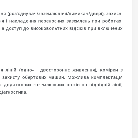
ня (роз'єднувач/заземлювачі/вимикач/двері), захисні
я і накладення переносних заземлень при роботах.
а доступ до високовольтних відсіків при включених
я ліній (одно- і двостороннє живлення), комірки з
ю захисту обертових машин. Можлива комплектація
 додаткових заземлюючих ножів на відвідній лінії,
діагностика.