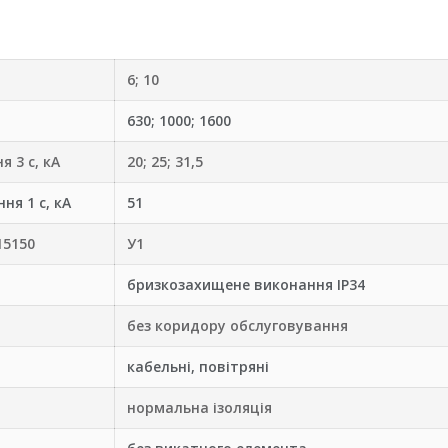
6; 10
630; 1000; 1600
 3 с, кА
20; 25; 31,5
ня 1 с, кА
51
15150
У1
бризкозахищене виконання IР34
без коридору обслуговування
кабельні, повітряні
нормальна ізоляція