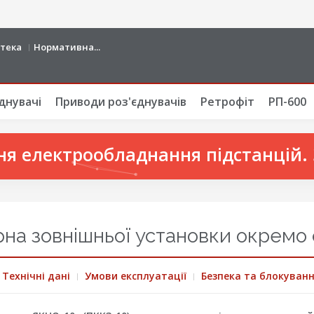
отека
Нормативна...
днувачі
Приводи роз'єднувачів
Ретрофіт
РП-600
я електрообладнання підстанцій. 3
рна зовнішньої установки окремо 
Технічні дані
Умови експлуатації
Безпека та блокуван