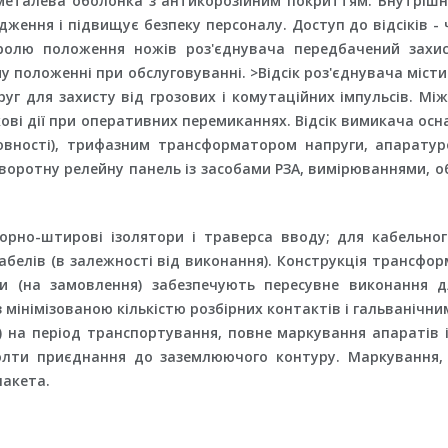
 металева оболонка з антикорозійним покриттям. Внутрішн
ження і підвищує безпеку персоналу. Доступ до відсіків - 
ролю положення ножів роз'єднувача передбачений захисн
 положенні при обслуговуванні. >Відсік роз'єднувача міст
пруг для захисту від грозових і комутаційних імпульсів. М
ові дії при оперативних перемиканнях. Відсік вимикача ос
овності), трифазним трансформатором напруги, апаратур
воротну релейну панель із засобами РЗА, вимірюваннями, об
порно-штирові ізолятори і траверса вводу; для кабельно
абелів (в залежності від виконання). Конструкція трансфор
и (на замовлення) забезпечують пересувне виконання д
 мінімізованою кількістю розбірних контактів і гальваніч
и) на період транспортування, повне маркування апаратів і
болти приєднання до заземлюючого контуру. Маркування,
пакета.