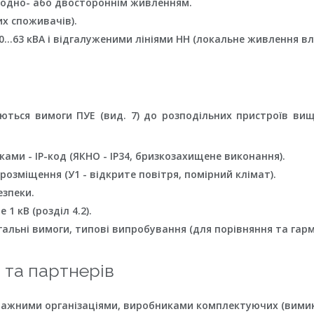
з одно- або двостороннім живленням.
их споживачів).
…63 кВА і відгалуженими лініями НН (локальне живлення вл
ються вимоги ПУЕ (вид. 7) до розподільних пристроїв ви
нками - IP-код (ЯКНО - IP34, бризкозахищене виконання).
розміщення (У1 - відкрите повітря, помірний клімат).
езпеки.
 1 кВ (розділ 4.2).
гальні вимоги, типові випробування (для порівняння та гармо
 та партнерів
нтажними організаціями, виробниками комплектуючих (вимик