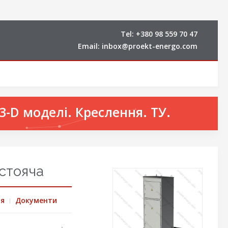
Tel:
+380 98 559 70 47
Email:
inbox@proekt-energo.com
-D моделі. Креслення. ТУ.
стояча
ня
Документи