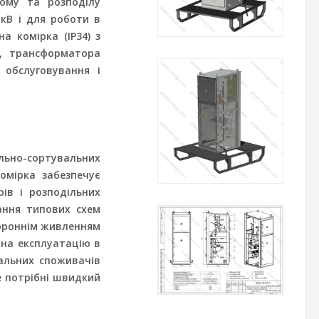
йому та розподілу
 кВ і для роботи в
а комірка (IP34) з
а, трансформатора
 обслуговування і
льно-сортувальних
Комірка забезпечує
ів і розподільних
ання типових схем
стороннім живленням
 на експлуатацію в
дальних споживачів
е потрібні швидкий