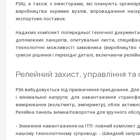
РЗА), а також з інвесторами, які планують органі
виробництва окремих вузлів, впровадження наскрі
експортних поставок.
Надаємо комплект попередньої технічної документації
допоміжних ланцюгів, опитувальні листи, специфіка
технологічні можливості замовника (виробництво 
сумісні рішення і перехідні деталі, включаючи релейн
Релейний захист, управління та 
РЗА вибудовується під призначення приєднання. Для
і мінімальної напруги; для навантаження «трансф
вимірювання (вольтметр, амперметр), облік активної
Релейна панель знімна/поворотна для зручного обсл
- Зниження навантаження на ІТП: повний комплект до
нашому технологічному супроводі. - Швидкий запуск