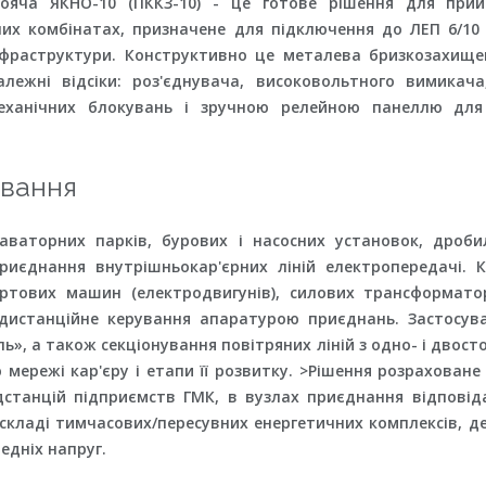
тояча ЯКНО-10 (ПККЗ-10) - це готове рішення для при
ьних комбінатах, призначене для підключення до ЛЕП 6/10
нфраструктури. Конструктивно це металева бризкозахищен
алежні відсіки: роз'єднувача, високовольтного вимикач
еханічних блокувань і зручною релейною панеллю для
ування
аваторних парків, бурових і насосних установок, дроби
приєднання внутрішньокар'єрних ліній електропередачі. 
ртових машин (електродвигунів), силових трансформатор
 дистанційне керування апаратурою приєднань. Застосув
ель», а також секціонування повітряних ліній з одно- і дво
 мережі кар'єру і етапи її розвитку. >Рішення розраховане
ідстанцій підприємств ГМК, в вузлах приєднання відпові
в складі тимчасових/пересувних енергетичних комплексів, д
едніх напруг.