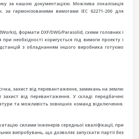
нчику за нашою документацією. Можлива локалізація
ч. за гармонізованими вимогами IEC 62271-200 для
dWorks), формати DXF/DWG/Parasolid, схеми головних і
 при необхідності коригується під вимоги проекту і
ідстанцій з обладнанням іншого виробника готуємо
ічка, захист від перевантаження, замикань на землю
 захист від перевантаження. У складі передбачені
аратури та можливість зовнішніх команд відключення.
атацію силами інженерів середньої кваліфікації, при
ьних випробувань, що дозволяє запускати партії без