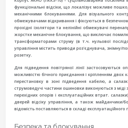
Корпус ЯКНО (ПККЗ-10) - суцільнозварена посилена
функціональні відсіки, що локалізує можливе пошкод
механічними блокуваннями. Для візуального конт
обмежувачами відкривання і фіксуються в безпечному
прохідні ізолятори та нелінійні обмежувачі перена
жорстке механічне блокування, що виключає помилк
трансформаторами струму (в т.ч. нульової послід
управління містить приводи роз'єднувача, знімну/по
розетку.
Для підведення повітряної лінії застосовуються о
можливістю бічного приєднання і кріпленням двох к
перестановку в зоні підведення кабелю, а салазк
струмоведучі частини ошиновки виконуються з міді з
перехідних опорів і експлуатаційних втрат. салазк
дверей відсіку управління, а також майданчики/
відомість поставляються в складі експлуатаційного 
Безпека та блокування