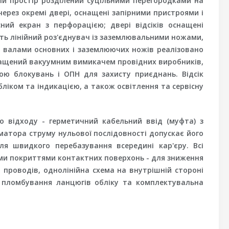
ій простір розділений суцільними перегородками на
через окремі двері, оснащені запірними пристроями і
ий екран з перфорацією; двері відсіків оснащені
ить лінійний роз'єднувач із заземлювальними ножами,
іж валами основних і заземлюючих ножів реалізовано
нащений вакуумним вимикачем провідних виробників,
ою блокувань і ОПН для захисту приєднань. Відсік
ліком та індикацією, а також освітлення та сервісну
го відходу - герметичний кабельний ввід (муфта) з
матора струму нульової послідовності допускає його
ля швидкого перебазування всередині кар'єру. Всі
ними покриттями контактних поверхонь - для зниження
 проводів, однолінійна схема на внутрішній стороні
 пломбування ланцюгів обліку та комплектувальна