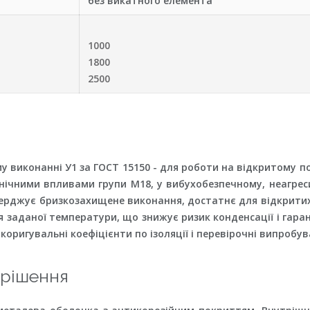
без викатного елемента
1000
1800
2500
виконанні У1 за ГОСТ 15150 - для роботи на відкритому пов
ханічними впливами групи М18, у вибухобезпечному, неагре
тверджує бризкозахищене виконання, достатнє для відкрити
 заданої температури, що знижує ризик конденсації і гара
оригувальні коефіцієнти по ізоляції і перевірочні випробув
 рішення