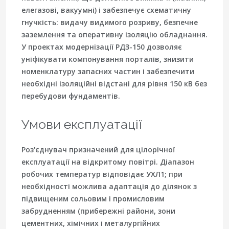
елегазові, вакуумні) і забезпечує схематичну
гнучкість: видачу видимого розриву, безпечне
заземлення та оперативну ізоляцію обладнання.
У проектах модернізації РДЗ-150 дозволяє
уніфікувати компонування порталів, знизити
номенклатуру запасних частин і забезпечити
необхідні ізоляційні відстані для рівня 150 кВ без
перебудови фундаментів.
Умови експлуатації
Роз'єднувач призначений для цілорічної
експлуатації на відкритому повітрі. Діапазон
робочих температур відповідає УХЛ1; при
необхідності можлива адаптація до ділянок з
підвищеним сольовим і промисловим
забрудненням (прибережні райони, зони
цементних, хімічних і металургійних