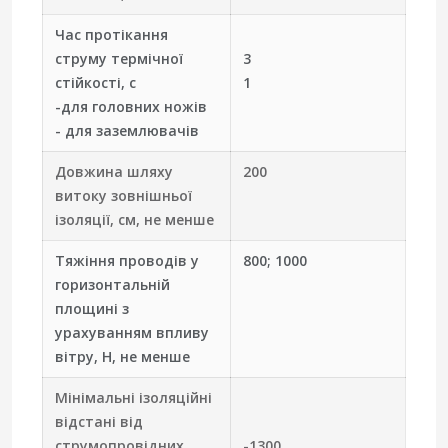
Час протікання
струму термічної
3
стійкості, с
1
-для головних ножів
- для заземлювачів
Довжина шляху
200
витоку зовнішньої
ізоляції, см, не менше
Тяжіння проводів у
800; 1000
горизонтальній
площині з
урахуванням впливу
вітру, Н, не менше
Мінімальні ізоляційні
відстані від
струмопровідних
-1300