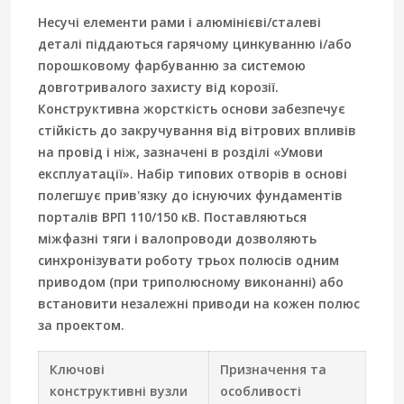
Несучі елементи рами і алюмінієві/сталеві
деталі піддаються гарячому цинкуванню і/або
порошковому фарбуванню за системою
довготривалого захисту від корозії.
Конструктивна жорсткість основи забезпечує
стійкість до закручування від вітрових впливів
на провід і ніж, зазначені в розділі «Умови
експлуатації». Набір типових отворів в основі
полегшує прив'язку до існуючих фундаментів
порталів ВРП 110/150 кВ. Поставляються
міжфазні тяги і валопроводи дозволяють
синхронізувати роботу трьох полюсів одним
приводом (при триполюсному виконанні) або
встановити незалежні приводи на кожен полюс
за проектом.
Ключові
Призначення та
конструктивні вузли
особливості