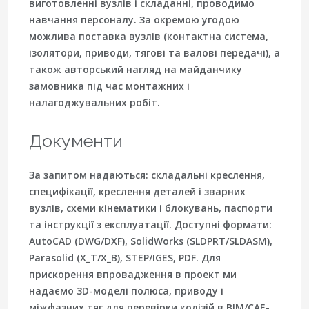
виготовленні вузлів і складанні, проводимо
навчання персоналу. За окремою угодою
можлива поставка вузлів (контактна система,
ізолятори, приводи, тягові та валові передачі), а
також авторський нагляд на майданчику
замовника під час монтажних і
налагоджувальних робіт.
Документи
За запитом надаються: складальні креслення,
специфікації, креслення деталей і зварних
вузлів, схеми кінематики і блокувань, паспорти
та інструкції з експлуатації. Доступні формати:
AutoCAD (DWG/DXF), SolidWorks (SLDPRT/SLDASM),
Parasolid (X_T/X_B), STEP/IGES, PDF. Для
прискорення впровадження в проект ми
надаємо 3D-моделі полюса, приводу і
міжфазних тяг для перевірки колізій в BIM/CAE-