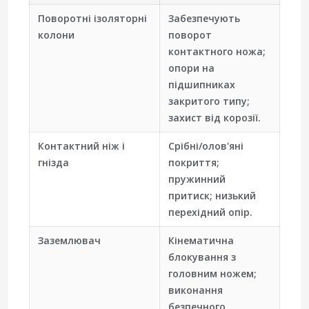
Поворотні ізоляторні
Забезпечують
колони
поворот
контактного ножа;
опори на
підшипниках
закритого типу;
захист від корозії.
Контактний ніж і
Срібні/олов'яні
гнізда
покриття;
пружинний
притиск; низький
перехідний опір.
Заземлювач
Кінематична
блокування з
головним ножем;
виконання
безпечного