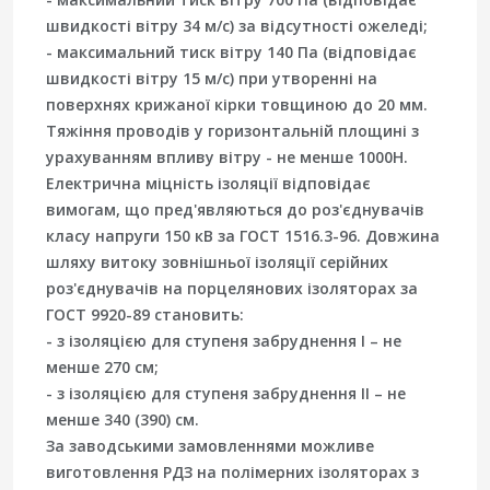
швидкості вітру 34 м/с) за відсутності ожеледі;
- максимальний тиск вітру 140 Па (відповідає
швидкості вітру 15 м/с) при утворенні на
поверхнях крижаної кірки товщиною до 20 мм.
Тяжіння проводів у горизонтальній площині з
урахуванням впливу вітру - не менше 1000H.
Електрична міцність ізоляції відповідає
вимогам, що пред'являються до роз'єднувачів
класу напруги 150 кВ за ГОСТ 1516.3-96. Довжина
шляху витоку зовнішньої ізоляції серійних
роз'єднувачів на порцелянових ізоляторах за
ГОСТ 9920-89 становить:
- з ізоляцією для ступеня забруднення I – не
менше 270 см;
- з ізоляцією для ступеня забруднення II – не
менше 340 (390) см.
За заводськими замовленнями можливе
виготовлення РДЗ на полімерних ізоляторах з