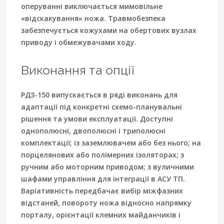
оперуванні виключається мимовільне
«відскакування» ножа. Травмобезпека
забезпечується кожухами на обертових вузлах
приводу і обмежувачами ходу.
Виконання та опції
РДЗ-150 випускається в ряді виконань для
адаптації під конкретні схемо-планувальні
рішення та умови експлуатації. Доступні
однополюсні, двополюсні і триполюсні
комплектації; із заземлювачем або без нього; на
порцелянових або полімерних ізоляторах; з
ручним або моторним приводом; з вуличними
шафами управління для інтеграції в АСУ ТП.
Варіативність передбачає вибір міжфазних
відстаней, повороту ножа відносно напрямку
порталу, орієнтації клемних майданчиків і