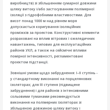
виробництв) зі збільшенням сумарної довжини
шляху витоку і/або застосуванням полімерної
ізоляції з гідрофобними властивостями. Для
висот понад 1000 м над рівнем моря
допускається коригування ізоляційних
проміжків за проектом. Конструктивні елементи
розраховані на вплив вітрових і ожеледичних
навантажень, типових для експлуатаційних
районів УХЛ, а також на сейсмічні впливи
помірної інтенсивності, регламентовані
проектом підстанції.
Зовнішні умови щодо забруднення: I–II ступінь -
у стандартному виконанні на порцелянових
ізоляторах; для III ступеня (підвищене
забруднення) і для районів з інтенсивними
сольовими туманами рекомендується
виконання на полімерних ізоляторах зі
збільшеною довжиною шляху витоку і