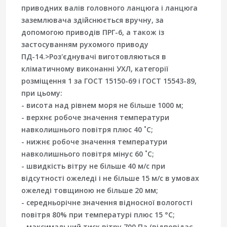
приводних валів головного ланцюга і ланцюга
заземлювача здійснюється вручну, за
допомогою приводів ПРГ-6, а також із
застосуванням рухомого приводу
ПД-14.>Роз'єднувачі виготовляються в
кліматичному виконанні УХЛ, категорії
розміщення 1 за ГОСТ 15150-69 і ГОСТ 15543-89,
при цьому:
- висота над рівнем моря не більше 1000 м;
- верхнє робоче значення температури
навколишнього повітря плюс 40 ˚С;
- нижнє робоче значення температури
навколишнього повітря мінус 60 ˚С;
- швидкість вітру не більше 40 м/с при
відсутності ожеледі і не більше 15 м/с в умовах
ожеледі товщиною не більше 20 мм;
- середньорічне значення відносної вологості
повітря 80% при температурі плюс 15 °С;
- максимальний тиск вітру 700 Па (відповідає