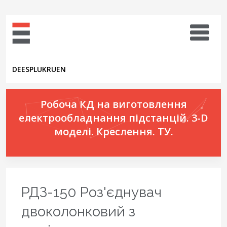
DE
ES
PL
UK
RU
EN
Робоча КД на виготовлення
електрообладнання підстанцій. 3-D
моделі. Креслення. ТУ.
РДЗ-150 Роз'єднувач
двоколонковий з