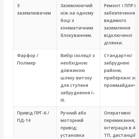
З
Заземлюючий
Ремонт і ППР із
заземлювачем
ніж на одному
забезпеченням
боці з
видимого
кінематичним
заземлення
блокуванням.
відключеної
ділянки.
Фарфор /
Вибір ізоляції з
Стандартні/
Полімер
необхідною
забруднені
довжиною
райони,
шляху витоку
прибережні зон
для ступеня
проммайданчи
забруднення I–
III.
Привід ПРГ-6 /
Ручний або
Оперативні
ПД-14
моторний
перемикання,
привід;
інтеграція в АС
установка
ТП, дистанційн