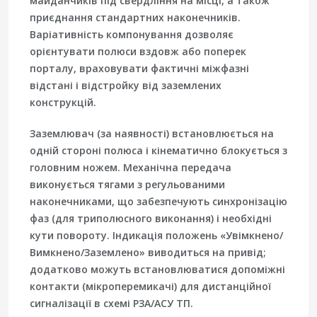
майданчиків під свердління на місці, а також
приєднання стандартних наконечників.
Варіативність компонування дозволяє
орієнтувати полюси вздовж або поперек
порталу, враховувати фактичні міжфазні
відстані і відстройку від заземлених
конструкцій.
Заземлювач (за наявності) встановлюється на
одній стороні полюса і кінематично блокується з
головним ножем. Механічна передача
виконується тягами з регульованими
наконечниками, що забезпечують синхронізацію
фаз (для триполюсного виконання) і необхідні
кути повороту. Індикація положень «Увімкнено/
Вимкнено/Заземлено» виводиться на привід;
додатково можуть встановлюватися допоміжні
контакти (мікроперемикачі) для дистанційної
сигналізації в схемі РЗА/АСУ ТП.