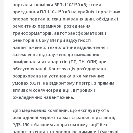
портальні комірки ВРП-110/150 кВ; схеми
приєднання ПЛ 110–150 кВ на крайніх і пролітних
опорах порталів; секціонування шин, обхідних і
ремонтних перемичок; роз'єднання
трансформаторів, автотрансформаторів і
реакторів з боку ВН при відсутності
навантаження; технологічне відключення і
заземлення відгалужень до вмикаючих і
вимірювальних апаратів (ТТ, ТН, ОПН) при
обслуговуванні. Конструкція роз'єднувача
розрахована на установку в кліматичних
умовах УХЛ1, на відкритому повітрі, з прямим
впливом сонячної радіації, вітрових і
ожеледичних навантажень.
Для мережевих компаній, що експлуатують
розподільні мережі та магістральні підстанції,
РДЗ-150 є базовим апаратом комутації без
навантаження, що доповнює вимикачі (масляні,