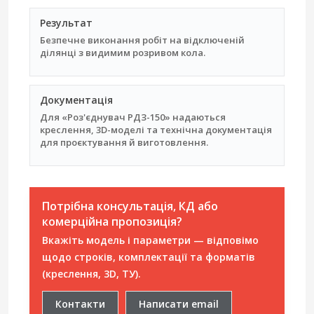
Результат
Безпечне виконання робіт на відключеній
ділянці з видимим розривом кола.
Документація
Для «Роз'єднувач РДЗ-150» надаються
креслення, 3D-моделі та технічна документація
для проєктування й виготовлення.
Потрібна консультація, КД або
комерційна пропозиція?
Вкажіть модель і параметри — відповімо
щодо строків, комплектації та форматів
(креслення, 3D, ТУ).
Контакти
Написати email