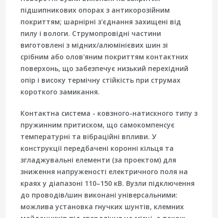
підшипникових опорах з антикорозійним
покриттям; шарнірні з'єднання захищені від
пилу і вологи. Струмопровідні частини
виготовлені з мідних/алюмінієвих шин зі
срібним або олов'яним покриттям контактних
поверхонь, що забезпечує низький перехідний
опір і високу термічну стійкість при струмах
короткого замикання.
Контактна система - ковзного-натискного типу з
пружинним притиском, що самокомпенсує
температурні та вібраційні впливи. У
конструкції передбачені коронні кільця та
згладжувальні елементи (за проектом) для
зниження напруженості електричного поля на
краях у діапазоні 110–150 кВ. Вузли підключення
до проводів/шин виконані універсальними:
можлива установка гнучких шунтів, клемних