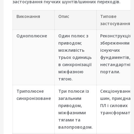
застосування гнучких шунтів/шинних переходів.
Виконання
Опис
Типове
застосування
Однополюсне
Один полюс з
Реконструкція з
приводом;
збереженням
можливість
існуючих
трьох одиниць
фундаментів,
в синхронізації
нестандартні
міжфазною
портали.
тягою.
Триполюсне
Три полюси із
Секціонування
синхронізоване
загальним
шин, приєднан
приводом,
ПЛ і силових
міжфазними
трансформатор
тягами та
валопроводом.