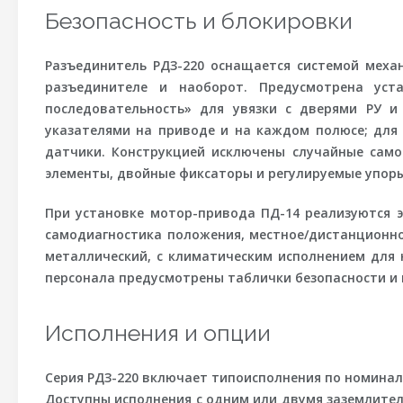
Безопасность и блокировки
Разъединитель РДЗ-220 оснащается системой меха
разъединителе и наоборот. Предусмотрена уст
последовательность» для увязки с дверями РУ и
указателями на приводе и на каждом полюсе; для
датчики. Конструкцией исключены случайные сам
элементы, двойные фиксаторы и регулируемые упоры
При установке мотор-привода ПД-14 реализуются э
самодиагностика положения, местное/дистанционно
металлический, с климатическим исполнением для 
персонала предусмотрены таблички безопасности и 
Исполнения и опции
Серия РДЗ-220 включает типоисполнения по номинально
Доступны исполнения с одним или двумя заземлите