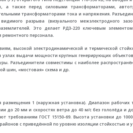
х, а также перед силовыми трансформаторами, авто
ельными трансформаторами тока и напряжения. Разъедини
 видимого разрыва (визуального межэлектродного зазо
аземлителей. Это делает РДЗ-220 ключевым элементом
я ремонтного персонала.
виям, высокой электродинамической и термической стойко
 в узлах выдачи мощности крупных генерирующих объекто
уры. Разъединители совместимы с наиболее распространё
ой шин, «мостовая» схема и др.
ия размещения 1 (наружная установка). Диапазон рабочих
ии до 20 мм и скоростях ветра до 40 м/с без гололёда и д
ют требованиям ГОСТ 15150-69. Высота установки до 1000
районов с приведённой по уровню изоляции стойкостью и 