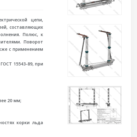
ктрической цепи,
лей, составляющих
олнения. Полюс, к
нителями. Поворот
акже с применением
ГОСТ 15543-89, при
лее 20 мм;
ностях корки льда