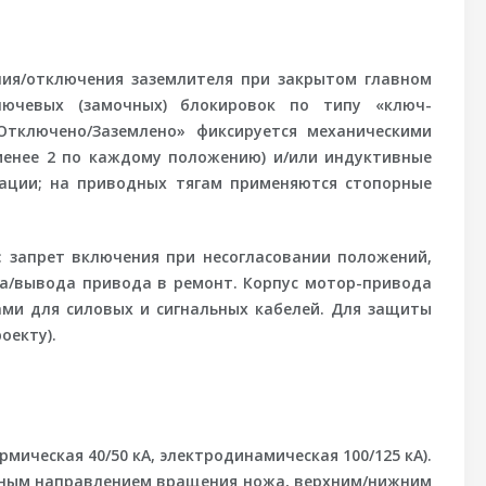
ния/отключения заземлителя при закрытом главном
лючевых (замочных) блокировок по типу «ключ-
Отключено/Заземлено» фиксируется механическими
менее 2 по каждому положению) и/или индуктивные
ации; на приводных тягам применяются стопорные
: запрет включения при несогласовании положений,
да/вывода привода в ремонт. Корпус мотор-привода
ами для силовых и сигнальных кабелей. Для защиты
оекту).
рмическая 40/50 кА, электродинамическая 100/125 кА).
азным направлением вращения ножа, верхним/нижним