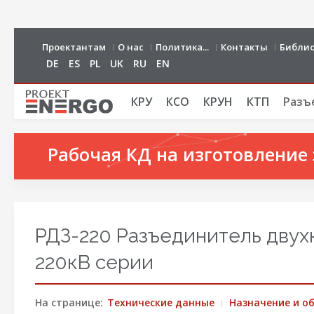
Проектантам
О нас
Политика...
Контакты
Библи
DE
ES
PL
UK
RU
EN
КРУ
КСО
КРУН
КТП
Разъ
Рабочая КД на изготовление 
РДЗ-220 Разъединитель дву
220кВ серии
На странице:
Технические данные
Назначение и о