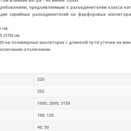
том влияния ветра - не менее 1000H.
требованиям, предъявляемым к разъединителям класса нап
яции серийных разъединителей на фарфоровых изолятора
 cм;
 (570) cм.
 на полимерных изоляторах с длинной пути утечки не менее
 включение-отключение.
220
252
1000; 2000; 3150
100; 125
40; 50