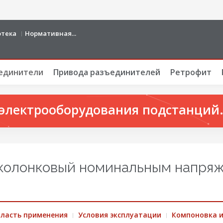
отека
Нормативная...
единители
Привода разъединителей
Ретрофит
электрооборудования подстанций. 
хколонковый номинальным напря
бласть применения
Условия эксплуатации
Компоновка и