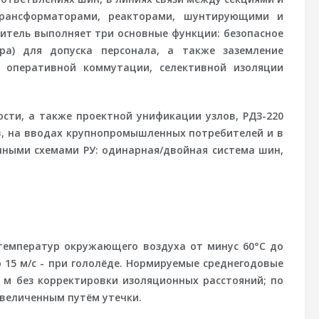
трансформаторами, реакторами, шунтирующими и
тель выполняет три основные функции: безопасное
ра) для допуска персонала, а также заземление
 оперативной коммутации, селективной изоляции
сти, а также проектной унификации узлов, РДЗ-220
в, на вводах крупнопромышленных потребителей и в
нными схемами РУ: одинарная/двойная система шин,
 температур окружающего воздуха от минус 60°С до
о 15 м/с - при гололёде. Нормируемые среднегодовые
 м без корректировки изоляционных расстояний; по
увеличенным путём утечки.