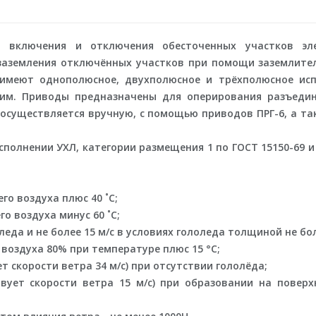
я включения и отключения обесточенных участков эле
 заземления отключённых участков при помощи заземлите
 имеют однополюсное, двухполюсное и трёхполюсное исп
щим. Приводы предназначены для оперирования разъеди
 осуществляется вручную, с помощью приводов ПРГ-6, а т
олнении УХЛ, категории размещения 1 по ГОСТ 15150-69 и 
о воздуха плюс 40 ˚С;
о воздуха минус 60 ˚С;
оледа и не более 15 м/с в условиях гололеда толщиной не бо
воздуха 80% при температуре плюс 15 °С;
т скорости ветра 34 м/с) при отсутствии гололёда;
вует скорости ветра 15 м/с) при образовании на поверх