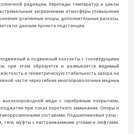
 солнечной радиации, перепады температур и циклы
 экстремальным загрязнением атмосферы (повышение
полнения (усиленные опоры, дополнительные раскосы,
яется по данным проекта подстанции.
 неподвижный и подвижный контакты с токоведущими
си, при этом образуется и размыкается видимый
ёсткость и геометрическую стабильность зазора на
вижной части через гибкие многопроволочные медные
з высокопроводной меди с серебряным покрытием,
поджатия при токах короткого замыкания. Опоры и
антикоррозионными составами. Подшипниковые узлы -
и, тяги, муфты с настраиваемыми углами и люфтами.