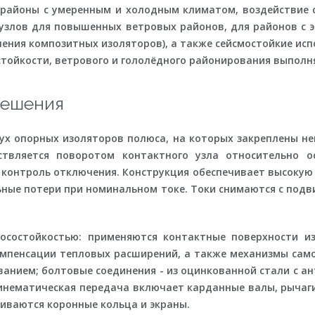
 районы с умеренным и холодным климатом, воздействие
е узлов для повышенных ветровых районов, для районов с
нения композитных изоляторов), а также сейсмостойкие ис
стойкости, ветрового и гололёдного районирования выполн
решения
вух опорных изоляторов полюса, на которых закреплены
вляется поворотом контактного узла относительно о
контроль отключения. Конструкция обеспечивает высокую ж
ьные потери при номинальном токе. Токи снимаются с под
осостойкостью: применяются контактные поверхности и
мпенсации тепловых расширений, а также механизмы само
ованием; болтовые соединения - из оцинкованной стали с 
кинематическая передача включает карданные валы, рычаг
иваются коронные кольца и экраны.