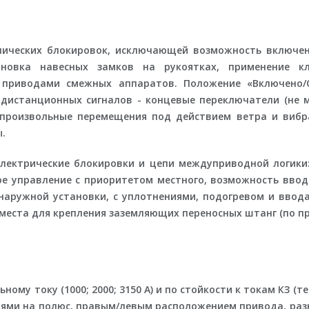
нических блокировок, исключающей возможность включе
ановка навесных замков на рукоятках, применение к
 приводами смежных аппаратов. Положение «Включено/
 дистанционных сигналов - концевые переключатели (не 
опроизвольные перемещения под действием ветра и вибр
.
лектрические блокировки и цепи междуприводной логики
е управление с приоритетом местного, возможность вво
наружной установки, с уплотнениями, подогревом и ввод
места для крепления заземляющих переносных штанг (по пр
му току (1000; 2000; 3150 А) и по стойкости к токам КЗ (те
лями на полюс, правым/левым расположением привода, р