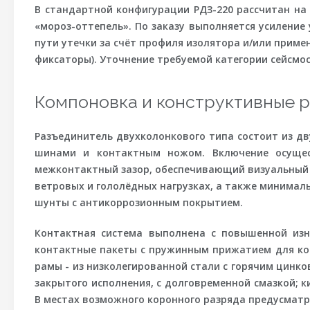
В стандартной конфигурации РДЗ-220 рассчитан на
«мороз-оттепель». По заказу выполняется усилени
пути утечки за счёт профиля изолятора и/или приме
фиксаторы). Уточнение требуемой категории сейсмо
Компоновка и конструктивные 
Разъединитель двухколонкового типа состоит из д
шинами и контактным ножом. Включение осущест
межконтактный зазор, обеспечивающий визуальный 
ветровых и гололёдных нагрузках, а также минимал
шунты с антикоррозионным покрытием.
Контактная система выполнена с повышенной изн
контактные пакеты с пружинным прижатием для ко
рамы - из низколегированной стали с горячим цинк
закрытого исполнения, с долговременной смазкой; 
В местах возможного коронного разряда предусматр