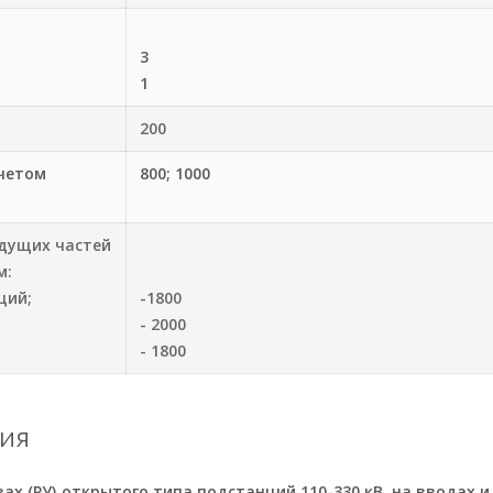
3
1
200
учетом
800; 1000
дущих частей
м:
ций;
-1800
- 2000
- 1800
ия
ах (РУ) открытого типа подстанций 110-330 кВ, на вводах и