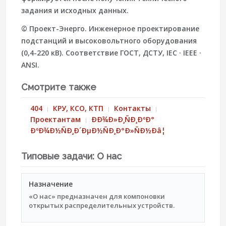
задания и исходных данных.
© Проект-Энерго. Инженерное проектирование
подстанций и высоковольтного оборудования
(0,4-220 кВ). Соответствие ГОСТ, ДСТУ, IEC · IEEE ·
ANSI.
Смотрите также
404
КРУ, КСО, КТП
Контакты
Проектантам
ÐÐ¾Ð»Ð¸ÑÐ¸ÐºÐ°
ÐºÐ¾Ð½ÑÐ¸Ð´ÐµÐ½ÑÐ¸Ð°Ð»ÑÐ½Ðâ¦
Типовые задачи: О нас
Назначение
«О нас» предназначен для компоновки
открытых распределительных устройств.