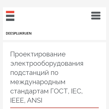
DE
ES
PL
UK
RU
EN
Проектирование
электрооборудования
подстанций по
международным
стандартам ГОСТ, IEC,
IEEE, ANSI