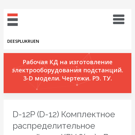
DE
ES
PL
UK
RU
EN
Рабочая КД на изготовление
электрооборудования подстанций.
3-D модели. Чертежи. РЭ. ТУ.
D-12P (D-12) Комплектное
распределительное