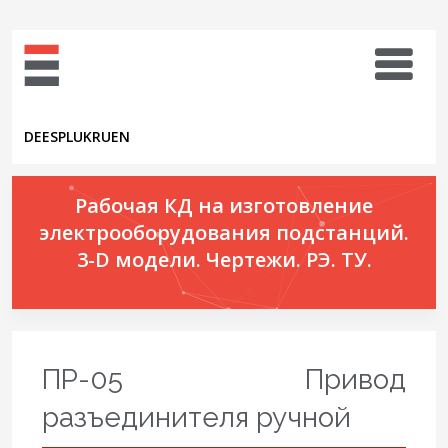
DE
ES
PL
UK
RU
EN
Рабочая КД на изготовление
электрооборудования подстанций.
3-D модели. Чертежи. РЭ. ТУ.
ПР-05 Привод
разъединителя ручной