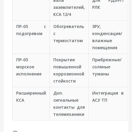
вала
для РДЗ/РГ/
заземлителей,
РЛК
КСА 12/4
ПР-05 с
Обогреватель
ЗРУ,
подогревом
с
конденсация/
термостатом
влажные
помещения
ПР-05
Покрытие
Прибрежные/
морское
повышенной
соляные
исполнение
коррозионной
туманы
стойкости
Расширенный
Доп.
Интеграция в
КСА
сигнальные
АСУ ТП
контакты для
телемеханики