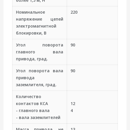
более 1,5 м, Н
Номинальное
220
напряжение цепей
электромагнитной
блокировки, В
Угол поворота
90
главного вала
привода, град.
Угол поворота вала
90
привода
заземлителя, град.
Количество
контактов КСА
12
- главного вала
4
- вала заземлителей
Масса привода, не
13