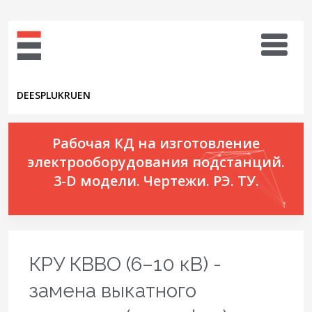
DE
ES
PL
UK
RU
EN
Рабочая КД на изготовление
электрооборудования подстанций.
3-D модели. Чертежи. РЭ. ТУ.
КРУ КВВО (6–10 кВ) -
замена выкатного