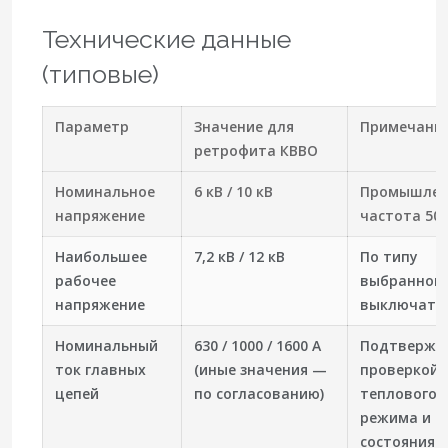
Технические данные
(типовые)
Параметр
Значение для
Примечани
ретрофита КВВО
Номинальное
6 кВ / 10 кВ
Промышлен
напряжение
частота 50 
Наибольшее
7,2 кВ / 12 кВ
По типу
рабочее
выбранног
напряжение
выключате
Номинальный
630 / 1000 / 1600 А
Подтвержд
ток главных
(иные значения —
проверкой
цепей
по согласованию)
теплового
режима и
состояния