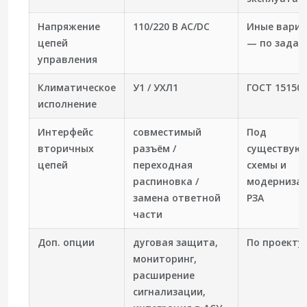
Напряжение
110/220 В AC/DC
Иные вари
цепей
— по зада
управления
Климатическое
У1 / УХЛ1
ГОСТ 15150
исполнение
Интерфейс
совместимый
Под
вторичных
разъём /
существую
цепей
переходная
схемы и
распиновка /
модерниза
замена ответной
РЗА
части
Доп. опции
дуговая защита,
По проекту
мониторинг,
расширение
сигнализации,