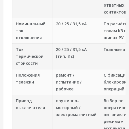
ответных
контактов
Номинальный
20 / 25 / 31,5 кА
По расчётн
ток
токам КЗ н
отключения
шинах РУ
Ток
20 / 25 / 31,5 кА
Главные це
термической
(тип. 3 с)
стойкости
Положения
ремонт /
С фиксацие
тележки
испытание /
блокировк
рабочее
операций
Привод
пружинно-
Выбор по
выключателя
моторный /
оперативн
электромагнитный
питанию и
режимам
эксплуатац