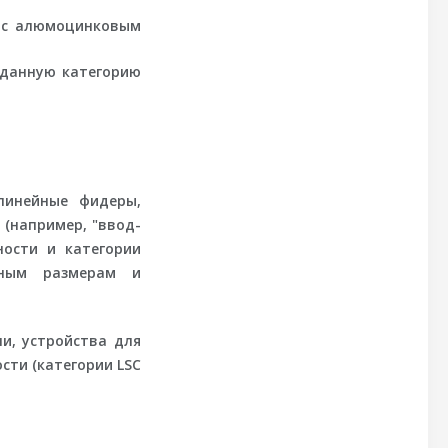
и с алюмоцинковым
аданную категорию
линейные фидеры,
(например, "ввод-
ности и категории
чным размерам и
и, устройства для
сти (категории LSC