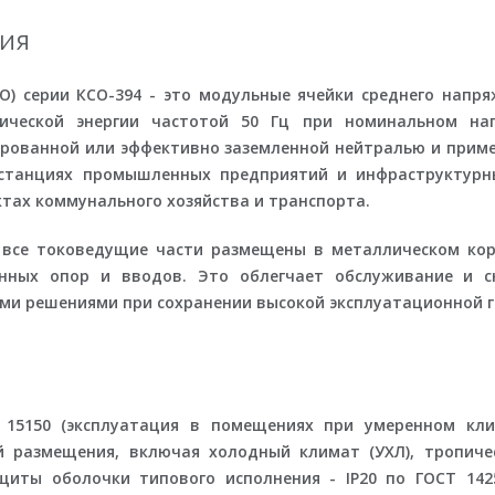
ия
) серии КСО-394 - это модульные ячейки среднего напря
ической энергии частотой 50 Гц при номинальном нап
лированной или эффективно заземленной нейтралью и прим
одстанциях промышленных предприятий и инфраструктурн
ктах коммунального хозяйства и транспорта.
d": все токоведущие части размещены в металлическом кор
нных опор и вводов. Это облегчает обслуживание и с
ми решениями при сохранении высокой эксплуатационной г
 15150 (эксплуатация в помещениях при умеренном кли
й размещения, включая холодный климат (УХЛ), тропиче
иты оболочки типового исполнения - IP20 по ГОСТ 14254