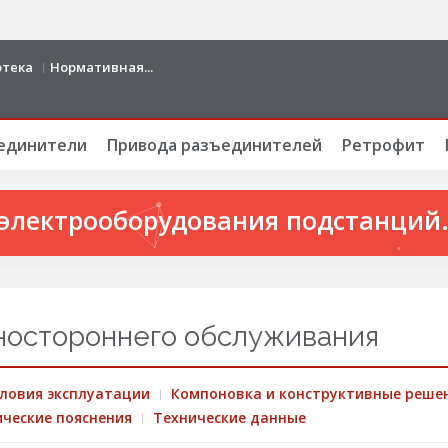
отека
Нормативная...
единители
Привода разъединителей
Ретрофит
электрооборудования подстанций. 
ностороннего обслуживания
ловия эксплуатации
Компоновка и конструктивные реше
ческие пояснения
Технические данные