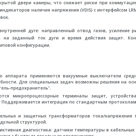
крытой двери камеры, что снижает риски при коммутаци
 индикаторов наличия напряжения (VDIS) с интерфейсом L
вок.
нутренней дуге: направленный отвод газов, усиление р
е на заданный ток дуги и время действия защит. Кон
иповой конфигурации.
о аппарата применяются вакуумные выключатели средн
ности. Для специальных задач возможны решения на ос
тель-предохранитель".
тся микропроцессорные терминалы защит, устройства
. Поддерживается интеграция по стандартным протоколам (в
ельных и защитных трансформаторов тока/напряжения т
одульной структурой.
иктивная диагностика: датчики температуры в кабельных 
тчики с быстрым локальным отключением.