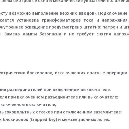
трены смотровые окна и механические указатели положени
оекту возможно выполнение верхних вводов). Подключение
кается установка трансформаторов тока и напряжения
Внутреннее освещение предусмотрено штатно: патрон и шт
. Замена лампы безопасна и не требует снятия напря
лектрических блокировок, исключающих опасные операции
ния разъединителей при включенном выключателе;
еля при включенном разъединителе или выключателе;
включенном выключателе;
высоковольтных отсеков при отключенном заземлителе;
блокировок (trapped-key) и межсекционных логик.