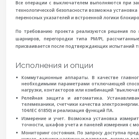
Все операции с выключателем выполняются при за
технологической безопасности возможна установка
переносных указателей и встроенной логики блокиро
По требованию проекта реализуются решения по в
шарниров, перегородки типа PM/PI, рассчитанны
присваивается после подтверждающих испытаний т
Исполнения и опции
Коммутационные аппараты.
В качестве главног
необходимыми параметрами отключающей способ
нагрузки, контакторов или комбинаций "выключа
Релейная защита и автоматика.
Устанавливаю
телемеханики, счетчики качества электроэнергии
104/IEC 61850) и реализация функций ПА.
Измерение и учет.
Возможна установка измерит
точности, шкафов учета и панелей измерения с м
Мониторинг состояния.
По запросу доступна пред
шинах, датчики частичных разрядов, дуговые да