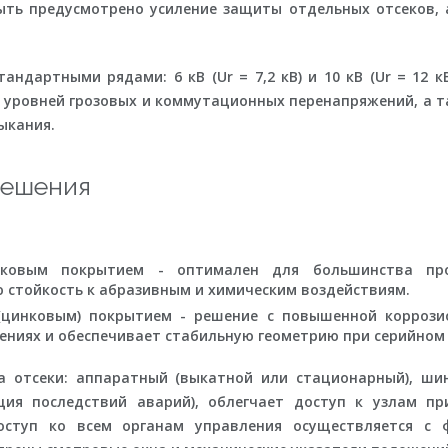
ть предусмотрено усиление защиты отдельных отсеков, 
ндартными рядами: 6 кВ (Ur = 7,2 кВ) и 10 кВ (Ur = 12 к
уровней грозовых и коммутационных перенапряжений, а т
ыкания.
решения
ковым покрытием - оптимален для большинства про
 стойкость к абразивным и химическим воздействиям.
(цинковым) покрытием
- решение с повышенной коррозио
ениях и обеспечивает стабильную геометрию при серийном 
а отсеки: аппаратный (выкатной или стационарный), ши
ция последствий аварий), облегчает доступ к узлам п
оступ ко всем органам управления осуществляется с 