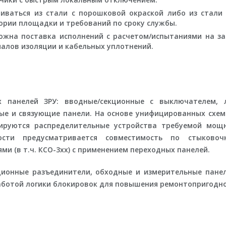
иваться из стали с порошковой окраской либо из стал
ории площадки и требований по сроку службы.
жна поставка исполнений с расчетом/испытаниями на з
алов изоляции и кабельных уплотнений.
х панелей ЗРУ: вводные/секционные с выключателем, 
е и связующие панели. На основе унифицированных схем 
рмируются распределительные устройства требуемой мощ
мости предусматривается совместимость по стыково
и (в т.ч. КСО-3xx) с применением переходных панелей.
ионные разъединители, обходные и измерительные панел
работой логики блокировок для повышения ремонтопригодно