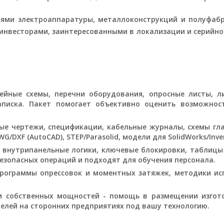
ями электроаппаратуры, металлоконструкций и полуфабр
 инвесторами, заинтересованными в локализации и серийно
йные схемы, перечни оборудования, опросные листы, л
записка. Пакет помогает объективно оценить возможнос
е чертежи, спецификации, кабельные журналы, схемы гл
/DXF (AutoCAD), STEP/Parasolid, модели для SolidWorks/Inve
внутрипанельные логики, ключевые блокировки, таблицы
езопасных операций и подходят для обучения персонала.
рограммы опрессовок и моментных затяжек, методики ис
и собственных мощностей - помощь в размещении изгот
елей на сторонних предприятиях под вашу технологию.