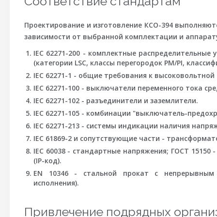
Соответствие стандартам
Проектирование и изготовление КСО-394 выполняют
зависимости от выбранной комплектации и аппара
IEC 62271-200 - комплектные распределительные 
(категории LSC, классы перегородок PM/PI, классиф
IEC 62271-1 - общие требования к высоковольтно
IEC 62271-100 - выключатели переменного тока ср
IEC 62271-102 - разъединители и заземлители.
IEC 62271-105 - комбинации "выключатель-предохр
IEC 62271-213 - системы индикации наличия напряж
IEC 61869-2 и сопутствующие части - трансформат
IEC 60038 - стандартные напряжения; ГОСТ 15150 -
(IP-код).
EN 10346 - стальной прокат с непрерывным
исполнения).
Привлечение подрядных организ