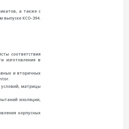
икатов, а также с
м выпуске КСО-394.
исты соответствия
ти изготовления в
авных и вторичных
ntor.
 условий, матрицы
пытаний изоляции,
овления корпусных