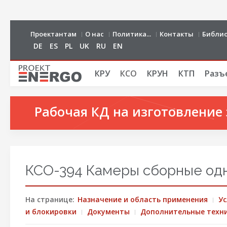
Проектантам
О нас
Политика...
Контакты
Библи
DE
ES
PL
UK
RU
EN
КРУ
КСО
КРУН
КТП
Разъ
Рабочая КД на изготовление 
КСО-394 Камеры сборные од
На странице:
Назначение и область применения
Ус
и блокировки
Документы
Дополнительные техни