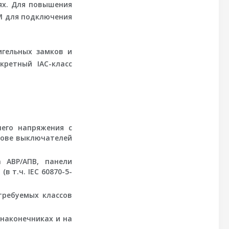
ях. Для повышения
RM для подключения
игельных замков и
кретный IAC-класс
его напряжения с
нове выключателей
 АВР/АПВ, панели
 т.ч. IEC 60870-5-
ребуемых классов
наконечниках и на