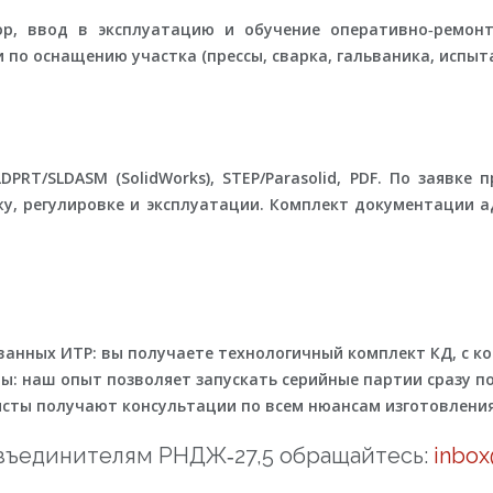
р, ввод в эксплуатацию и обучение оперативно‑ремонт
 по оснащению участка (прессы, сварка, гальваника, испы
PRT/SLDASM (SolidWorks), STEP/Parasolid, PDF. По заявке
жу, регулировке и эксплуатации. Комплект документации а
анных ИТР: вы получаете технологичный комплект КД, с к
: наш опыт позволяет запускать серийные партии сразу по
сты получают консультации по всем нюансам изготовления
зъединителям РНДЖ‑27,5 обращайтесь:
inbo