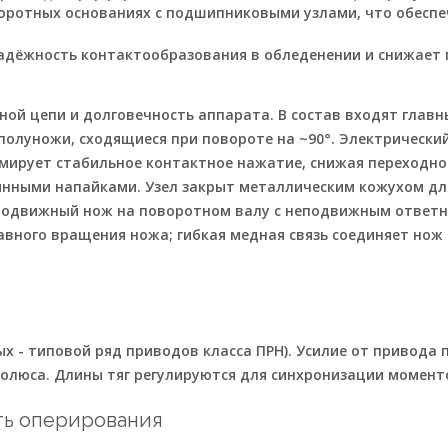
оротных основаниях с подшипниковыми узлами, что обеспе
дёжность контактообразования в обледенении и снижает г
ной цепи и долговечность аппарата. В состав входят
главн
полуножи, сходящиеся при повороте на ~90°. Электрически
рует стабильное контактное нажатие, снижая переходное 
янными напайками. Узел закрыт металлическим кожухом дл
подвижный нож на поворотном валу с неподвижным ответн
вного вращения ножа; гибкая медная связь соединяет нож
 - типовой ряд приводов класса ПРН). Усилие от привода 
олюса. Длины тяг регулируются для синхронизации моменто
ть оперирования