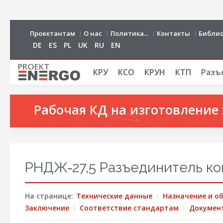
Проектантам
О нас
Политика...
Контакты
Библи
DE
ES
PL
UK
RU
EN
КРУ
КСО
КРУН
КТП
Разъ
Рабочая КД на изготовление 
РНДЖ‑27,5 Разъединитель кон
На странице:
Технические данные
Назначение и о
Заключение
Соответствие стандартам
Докумен