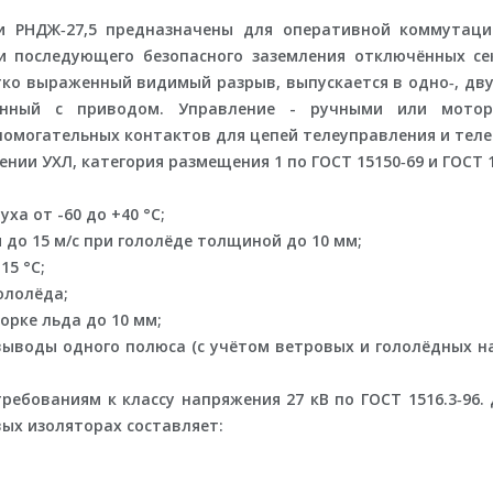
ии РНДЖ‑27,5 предназначены для оперативной коммутац
 и последующего безопасного заземления отключённых с
тко выраженный видимый разрыв
, выпускается в одно‑, дв
жённый с приводом. Управление - ручными или мото
омогательных контактов для цепей телеуправления и теле
ии УХЛ, категория размещения 1 по ГОСТ 15150‑69 и ГОСТ 15
а от -60 до +40 °С;
и до 15 м/с при гололёде толщиной до 10 мм;
15 °С;
гололёда;
корке льда до 10 мм;
ыводы одного полюса (с учётом ветровых и гололёдных наг
ребованиям к классу напряжения 27 кВ по ГОСТ 1516.3‑96.
ых изоляторах составляет: