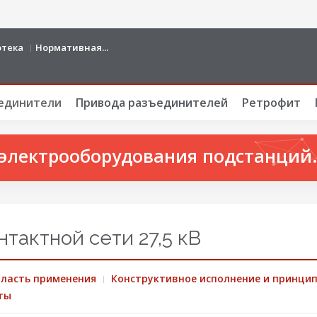
отека
Нормативная...
единители
Привода разъединителей
Ретрофит
электрооборудования подстанций. 
тактной сети 27,5 кВ
бласть применения
Конструктивное исполнение и принци
ты