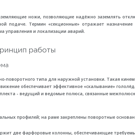
аземляющие ножи, позволяющие надёжно заземлять откл
ной подаче. Термин «секционные» отражает назначение
ма управления и локализации аварий.
принцип работы
ема
о‑поворотного типа для наружной установки. Такая кинем
ижение обеспечивает эффективное «скалывание» гололёда
мплекта - ведущий и ведомые полюса, связанные межполюсн
альных профилей; на раме закреплены поворотные основан
ржит две фарфоровые колонны, обеспечивающие требуемы