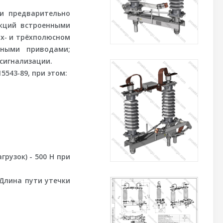
ии
предварительно
екций встроенными
ух‑ и трёхполюсном
рными приводами;
сигнализации.
543‑89, при этом:
рузок) - 500 Н при
 Длина пути утечки