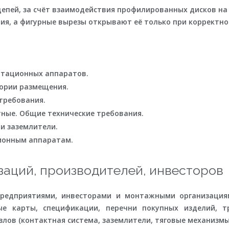
цепей, за счёт взаимодействия профилированных дисков на
я, а фигурные вырезы открывают её только при корректно
утационных аппаратов.
гории размещения.
 требования.
тные. Общие технические требования.
 и заземлители.
ционным аппаратам.
аций, производителей, инвесторов
едприятиями, инвесторами и монтажными организациям
е карты, спецификации, перечни покупных изделий, 
лов (контактная система, заземлители, тяговые механизмы