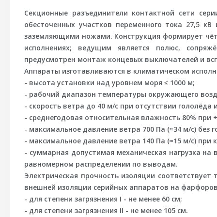
Секционные разъединители контактной сети сер
обесточенных
участков переменного тока 27,5 кВ
заземляющими ножами. Конструкция формирует
чё
исполнениях; ведущим является полюс, сопря
предусмотрен монтаж концевых выключателей и всп
Аппараты изготавливаются в климатическом исполнен
- высота установки над уровнем моря ≤ 1000 м;
- рабочий диапазон температуры окружающего воздух
- скорость ветра до 40 м/с при отсутствии гололёда 
- среднегодовая относительная влажность 80% при +
- максимальное давление ветра 700 Па (≈34 м/с) без 
- максимальное давление ветра 140 Па (≈15 м/с) при 
- суммарная допустимая механическая нагрузка на в
равномерном распределении по выводам.
Электрическая прочность изоляции соответствует т
внешней изоляции серийных аппаратов на фарфоров
- для степени загрязнения I - не менее 60 см;
- для степени загрязнения II - не менее 105 см.