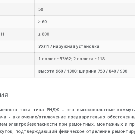
50
≥ 60
 Н
≤ 800
УХЛ1 / наружная установка
1 полюс ~53/62; 2 полюса ~118
высота 960 / 1300; ширина 750 / 840 / 930
ия
еменного тока типа РНДЖ - это высоковольтные комм
ача - включение/отключение предварительно обесточенн
нием
электробезопасности
при ремонтных, монтажных и пр
жуток
, подтверждающий физическое отделение ремонтируе