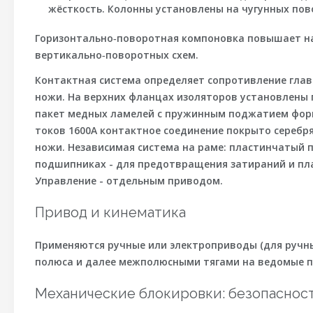
жёсткость. Колонны установлены на чугунных пов
Горизонтально‑поворотная компоновка повышает на
вертикально‑поворотных схем.
Контактная система определяет сопротивление глав
ножи.
На верхних фланцах изоляторов установлены 
пакет медных ламелей с пружинным поджатием форми
токов 1600А контактное соединение покрыто серебр
ножи.
Независимая система на раме: пластинчатый 
подшипниках - для предотвращения затираний и пла
Управление - отдельным приводом.
Привод и кинематика
Применяются ручные или электроприводы (для ручных
полюса и далее
межполюсными тягами
на ведомые п
Механические блокировки: безопаснос