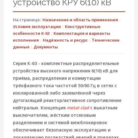
устройство КРУ 6(10) кВ
На странице:
Назначение и область применения
Условия эксплуатации
Конструктивные
особенности К-63
Комплектация и варианты
исполнения
Надёжность и ресурс
Технические
данные
Документы
Серия
К-63
- комплектные распределительные
устройства высокого напряжения
6(10) кВ
для
приёма, распределения и коммутации
трёхфазного тока частотой 50/60 Гц в сетях с
изолированной либо заземлённой через
дугогасящий реактор/активное сопротивление
нейтралью. Концепция
metal-clad
с выкатным
выключателем, жёстким отсековым
разделением и системой межблокировок
обеспечивает безопасную эксплуатацию и
локализацию последствий аварий в пределах