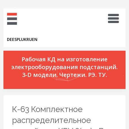
DE
ES
PL
UK
RU
EN
Рабочая КД на изготовление
электрооборудования подстанций.
3-D модели. Чертежи. РЭ. ТУ.
К-63 Комплектное
распределительное