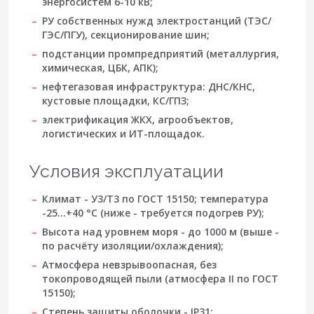
энергосистем 6-10 кВ;
РУ собственных нужд электростанций (ТЭС/
ГЭС/ПГУ), секционирование шин;
подстанции промпредприятий (металлургия,
химическая, ЦБК, АПК);
нефтегазовая инфраструктура: ДНС/КНС,
кустовые площадки, КС/ГПЗ;
электрификация ЖКХ, агрообъектов,
логистических и ИТ-площадок.
Условия эксплуатации
Климат -
У3/Т3
по ГОСТ 15150; температура
-25…+40 °C (ниже - требуется подогрев РУ);
Высота над уровнем моря - до
1000 м
(выше -
по расчёту изоляции/охлаждения);
Атмосфера невзрывоопасная, без
токопроводящей пыли (атмосфера II по ГОСТ
15150);
Степень защиты оболочки -
IP31
;