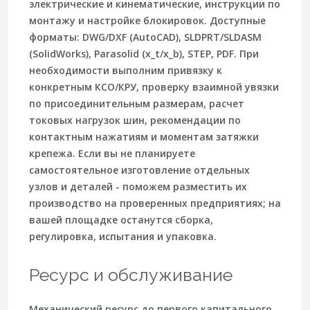
электрические и кинематические, инструкции по
монтажу и настройке блокировок. Доступные
форматы:
DWG/DXF (AutoCAD)
,
SLDPRT/SLDASM
(SolidWorks)
,
Parasolid (x_t/x_b)
,
STEP
,
PDF
. При
необходимости выполним привязку к
конкретным КСО/КРУ, проверку взаимной увязки
по присоединительным размерам, расчет
токовых нагрузок шин, рекомендации по
контактным нажатиям и моментам затяжки
крепежа. Если вы не планируете
самостоятельное изготовление отдельных
узлов и деталей - поможем разместить их
производство на проверенных предприятиях; на
вашей площадке останутся сборка,
регулировка, испытания и упаковка.
Ресурс и обслуживание
Механический ресурс до первого капитального