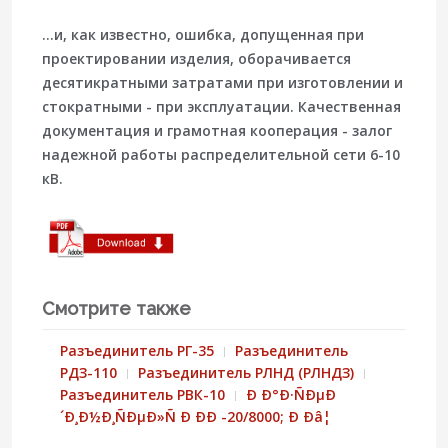
...и, как известно, ошибка, допущенная при
проектировании изделия, оборачивается
десятикратными затратами при изготовлении и
стократными - при эксплуатации. Качественная
документация и грамотная кооперация - залог
надежной работы распределительной сети 6-10
кВ.
Смотрите также
Разъединитель РГ-35
Разъединитель
РДЗ-110
Разъединитель РЛНД (РЛНДЗ)
Разъединитель РВК-10
Ð Ð°Ð·ÑÐµÐ
´Ð¸Ð½Ð¸ÑÐµÐ»Ñ Ð ÐÐ -20/8000; Ð Ðâ¦