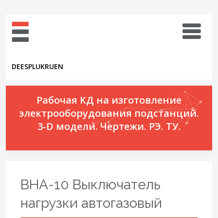
DE
ES
PL
UK
RU
EN
Рабочая КД на изготовление
электрооборудования подстанций.
3-D модели. Чертежи. РЭ. ТУ.
ВНА-10 Выключатель
нагрузки автогазовый