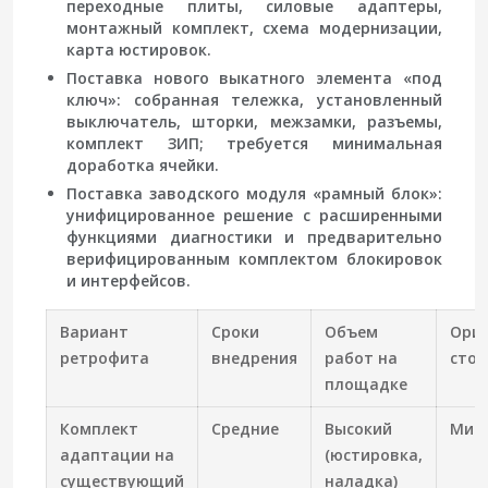
переходные плиты, силовые адаптеры,
монтажный комплект, схема модернизации,
карта юстировок.
Поставка нового выкатного элемента «под
ключ»: собранная тележка, установленный
выключатель, шторки, межзамки, разъемы,
комплект ЗИП; требуется минимальная
доработка ячейки.
Поставка заводского модуля «рамный блок»:
унифицированное решение с расширенными
функциями диагностики и предварительно
верифицированным комплектом блокировок
и интерфейсов.
Вариант
Сроки
Объем
Ори
ретрофита
внедрения
работ на
стои
площадке
Комплект
Средние
Высокий
Мин
адаптации на
(юстировка,
существующий
наладка)