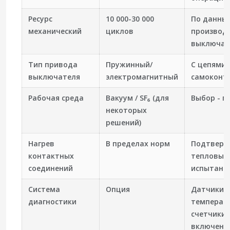
Ресурс
10 000-30 000
По данны
механический
циклов
производ
выключат
Тип привода
Пружинный/
С цепями
выключателя
электромагнитный
самоконт
Рабочая среда
Вакуум / SF₆ (для
Выбор - п
некоторых
решений)
Нагрев
В пределах норм
Подтверж
контактных
тепловым
соединений
испытани
Система
Опция
Датчики
диагностики
температ
счетчики
включени