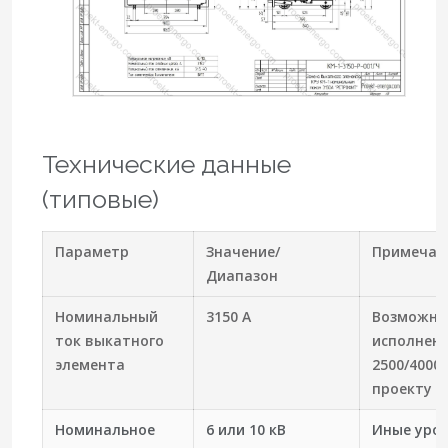
Технические данные
(типовые)
Параметр
Значение/
Примечан
Диапазон
Номинальный
3150 А
Возможн
ток выкатного
исполнен
элемента
2500/4000 
проекту
Номинальное
6 или 10 кВ
Иные уров