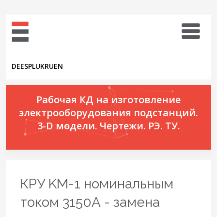
DE
ES
PL
UK
RU
EN
Рабочая КД на изготовление
электрооборудования подстанций.
3-D модели. Чертежи. РЭ. ТУ.
КРУ KМ-1 номинальным
током 3150А - замена