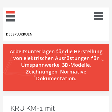
DE
ES
PL
UK
RU
EN
Arbeitsunterlagen für die Herstellung
von elektrischen Ausrüstungen für
Umspannwerke. 3D-Modelle.
Zeichnungen. Normative
Dokumentation.
KRU KМ-1 mit