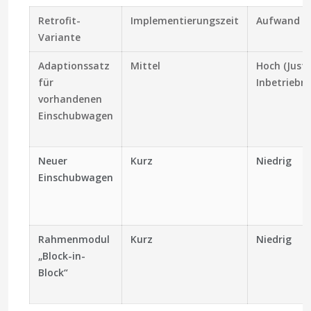
Retrofit-
Implementierungszeit
Aufwand vo
Variante
Adaptionssatz
Mittel
Hoch (Just
für
Inbetriebn
vorhandenen
Einschubwagen
Neuer
Kurz
Niedrig
Einschubwagen
Rahmenmodul
Kurz
Niedrig
„Block-in-
Block“