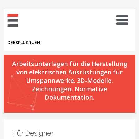
DE
ES
PL
UK
RU
EN
Arbeitsunterlagen für die Herstellung
von elektrischen Ausrüstungen für
Umspannwerke. 3D-Modelle.
Zeichnungen. Normative
Dokumentation.
Für Designer