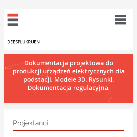
DE
ES
PL
UK
RU
EN
Dokumentacja projektowa do
produkcji urządzeń elektrycznych dla
podstacji. Modele 3D. Rysunki.
Dokumentacja regulacyjna.
Projektanci