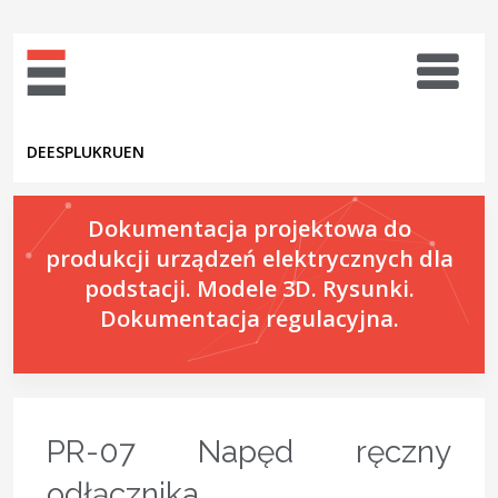
DE
ES
PL
UK
RU
EN
Dokumentacja projektowa do
produkcji urządzeń elektrycznych dla
podstacji. Modele 3D. Rysunki.
Dokumentacja regulacyjna.
PR-07 Napęd ręczny
odłącznika