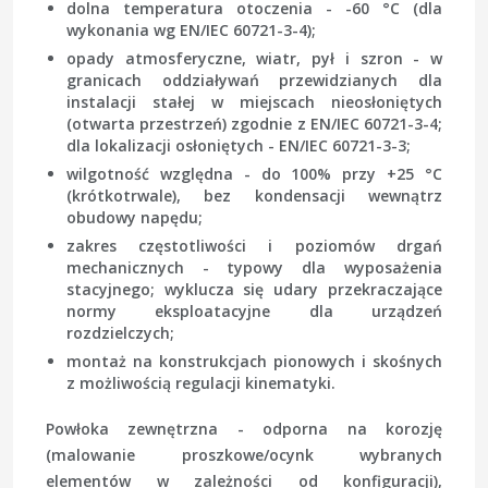
dolna temperatura otoczenia - -60 °C (dla
wykonania wg EN/IEC 60721-3-4);
opady atmosferyczne, wiatr, pył i szron - w
granicach oddziaływań przewidzianych dla
instalacji stałej w miejscach nieosłoniętych
(otwarta przestrzeń) zgodnie z EN/IEC 60721-3-4;
dla lokalizacji osłoniętych - EN/IEC 60721-3-3;
wilgotność względna - do 100% przy +25 °C
(krótkotrwale), bez kondensacji wewnątrz
obudowy napędu;
zakres częstotliwości i poziomów drgań
mechanicznych - typowy dla wyposażenia
stacyjnego; wyklucza się udary przekraczające
normy eksploatacyjne dla urządzeń
rozdzielczych;
montaż na konstrukcjach pionowych i skośnych
z możliwością regulacji kinematyki.
Powłoka zewnętrzna - odporna na korozję
(malowanie proszkowe/ocynk wybranych
elementów w zależności od konfiguracji),