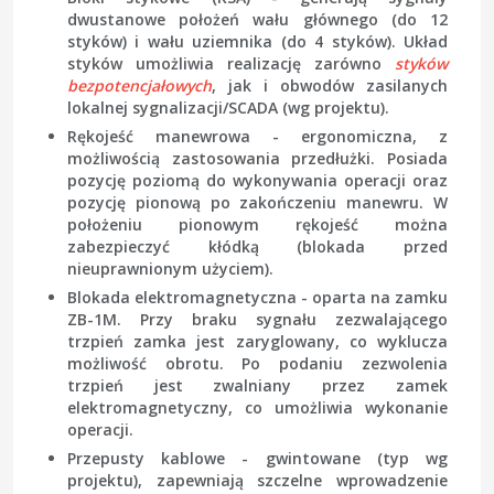
dwustanowe położeń wału głównego (do 12
styków) i wału uziemnika (do 4 styków). Układ
styków umożliwia realizację zarówno
styków
bezpotencjałowych
, jak i obwodów zasilanych
lokalnej sygnalizacji/SCADA (wg projektu).
Rękojeść manewrowa
- ergonomiczna, z
możliwością zastosowania przedłużki. Posiada
pozycję poziomą do wykonywania operacji oraz
pozycję pionową po zakończeniu manewru. W
położeniu pionowym rękojeść można
zabezpieczyć kłódką (blokada przed
nieuprawnionym użyciem).
Blokada elektromagnetyczna
- oparta na zamku
ZB-1M. Przy braku sygnału zezwalającego
trzpień zamka jest zaryglowany, co wyklucza
możliwość obrotu. Po podaniu zezwolenia
trzpień jest zwalniany przez zamek
elektromagnetyczny, co umożliwia wykonanie
operacji.
Przepusty kablowe
- gwintowane (typ wg
projektu), zapewniają szczelne wprowadzenie