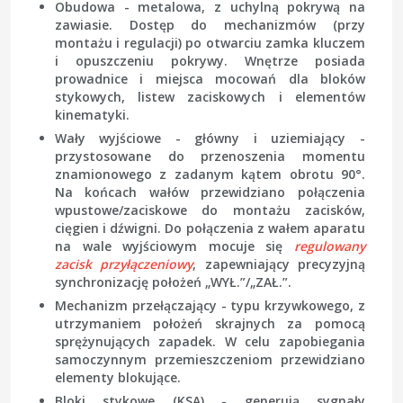
Obudowa
- metalowa, z uchylną pokrywą na
zawiasie. Dostęp do mechanizmów (przy
montażu i regulacji) po otwarciu zamka kluczem
i opuszczeniu pokrywy. Wnętrze posiada
prowadnice i miejsca mocowań dla bloków
stykowych, listew zaciskowych i elementów
kinematyki.
Wały wyjściowe
- główny i uziemiający -
przystosowane do przenoszenia momentu
znamionowego z zadanym kątem obrotu 90°.
Na końcach wałów przewidziano połączenia
wpustowe/zaciskowe do montażu zacisków,
cięgien i dźwigni. Do połączenia z wałem aparatu
na wale wyjściowym mocuje się
regulowany
zacisk przyłączeniowy
, zapewniający precyzyjną
synchronizację położeń „WYŁ.”/„ZAŁ.”.
Mechanizm przełączający
- typu krzywkowego, z
utrzymaniem położeń skrajnych za pomocą
sprężynujących zapadek. W celu zapobiegania
samoczynnym przemieszczeniom przewidziano
elementy blokujące.
Bloki stykowe (KSA)
- generują sygnały