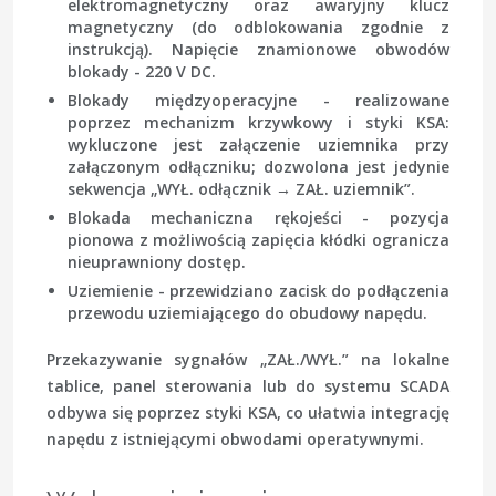
elektromagnetyczny oraz awaryjny klucz
magnetyczny (do odblokowania zgodnie z
instrukcją). Napięcie znamionowe obwodów
blokady - 220 V DC.
Blokady międzyoperacyjne
- realizowane
poprzez mechanizm krzywkowy i styki KSA:
wykluczone jest załączenie uziemnika przy
załączonym odłączniku; dozwolona jest jedynie
sekwencja „WYŁ. odłącznik → ZAŁ. uziemnik”.
Blokada mechaniczna rękojeści
- pozycja
pionowa z możliwością zapięcia kłódki ogranicza
nieuprawniony dostęp.
Uziemienie
- przewidziano zacisk do podłączenia
przewodu uziemiającego do obudowy napędu.
Przekazywanie sygnałów „ZAŁ./WYŁ.” na lokalne
tablice, panel sterowania lub do systemu SCADA
odbywa się poprzez styki KSA, co ułatwia integrację
napędu z istniejącymi obwodami operatywnymi.