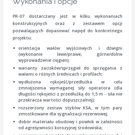
Wykonania i opcje
PR-07 dostarczany jest w kilku wykonaniach
konstrukcyjnych oraz z zestawem opcji
pozwalających dopasować napęd do konkretnego
projektu:
orientacja wałów wyjściowych i dźwigni
(wykonanie lewe/prawe, górne/dolne
wyprowadzenie cięgien);
warianty zacisków/sprzęgieł do sprzęgania z
wałami o różnych średnicach i profilach;
wydłużona rękojeść/przedłużka w celu
zmniejszenia wymaganej siły operatora (dla
długości rękojeści z przedłużką do 1,5 m - siła nie
przekracza wartości dopuszczalnej);
rozszerzony zestaw styków KSA, w tym pary
zmostkowane dla sygnalizacji rezerwowej;
dobór materiału obudowy i powłok w zależności
od agresywności korozyjnej środowiska;