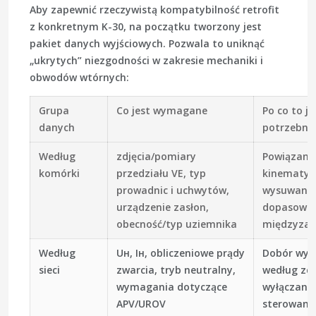
Aby zapewnić rzeczywistą kompatybilność retrofit
z konkretnym K-30, na początku tworzony jest
pakiet danych wyjściowych. Pozwala to uniknąć
„ukrytych” niezgodności w zakresie mechaniki i
obwodów wtórnych:
Grupa
Co jest wymagane
Po co to je
danych
potrzebne
Według
zdjęcia/pomiary
Powiązani
komórki
przedziału VE, typ
kinematyk
prowadnic i uchwytów,
wysuwania
urządzenie zasłon,
dopasowani
obecność/typ uziemnika
międzyza
Według
Uн, Iн, obliczeniowe prądy
Dobór wył
sieci
zwarcia, tryb neutralny,
według zdo
wymagania dotyczące
wyłączania 
APV/UROV
sterowani