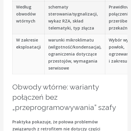
Według
schematy
Prawidłow
obwodów
sterowania/sygnalizacji,
połączenie
wtórnych
wykaz RZA, skład
przeróbek
telematyki, typ złącza
przekaźni
W zakresie
warunki mikroklimatu
Wybór wyk
eksploatacji
(wilgotność/kondensacja),
powłok,
ograniczenia dotyczące
ogrzewani
przestojów, wymagania
i zakresu 
serwisowe
Obwody wtórne: warianty
połączeń bez
„przeprogramowywania” szafy
Praktyka pokazuje, że połowa problemów
związanych z retrofitem nie dotyczy części