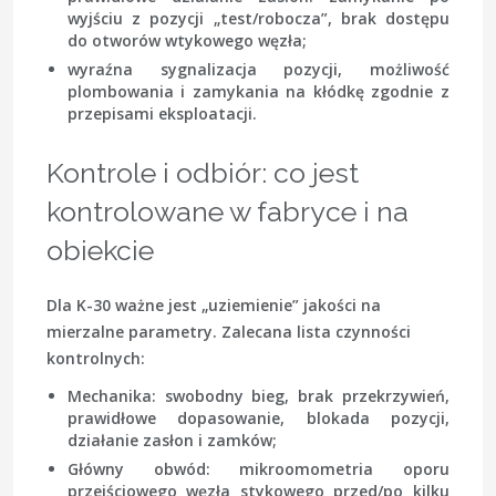
wyjściu z pozycji „test/robocza”, brak dostępu
do otworów wtykowego węzła;
wyraźna sygnalizacja pozycji, możliwość
plombowania i zamykania na kłódkę zgodnie z
przepisami eksploatacji.
Kontrole i odbiór: co jest
kontrolowane w fabryce i na
obiekcie
Dla K-30 ważne jest „uziemienie” jakości na
mierzalne parametry. Zalecana lista czynności
kontrolnych:
Mechanika
: swobodny bieg, brak przekrzywień,
prawidłowe dopasowanie, blokada pozycji,
działanie zasłon i zamków;
Główny obwód
: mikroomometria oporu
przejściowego węzła stykowego przed/po kilku