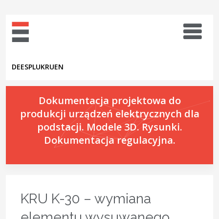
DE
ES
PL
UK
RU
EN
Dokumentacja projektowa do
produkcji urządzeń elektrycznych dla
podstacji. Modele 3D. Rysunki.
Dokumentacja regulacyjna.
KRU K-30 – wymiana
elementu wysuwanego