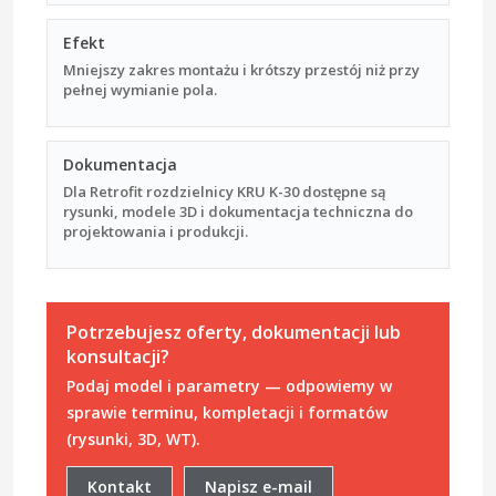
Efekt
Mniejszy zakres montażu i krótszy przestój niż przy
pełnej wymianie pola.
Dokumentacja
Dla Retrofit rozdzielnicy KRU K-30 dostępne są
rysunki, modele 3D i dokumentacja techniczna do
projektowania i produkcji.
Potrzebujesz oferty, dokumentacji lub
konsultacji?
Podaj model i parametry — odpowiemy w
sprawie terminu, kompletacji i formatów
(rysunki, 3D, WT).
Kontakt
Napisz e-mail