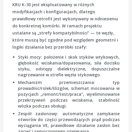
KRU K-30 jest eksploatowany w różnych
modyfikacjach i konfiguracjach, dlatego
prawidłowy retrofit jest wykonywany w odniesieniu
do konkretnej komórki. W ramach projektu
ustalane są „strefy kompatybilności” — te węzły,
które muszą być zgodne pod względem geometrii i
logiki działania bez przeróbki szafy:
Styki mocy
: położenie i skok styków wtykowych,
głębokość wciskania/dopasowania, siła docisku
styku, odstępy dielektryczne, dopuszczalne
nagrzewanie w strefie węzła stykowego.
Mechanizm przemieszczania
: typ
prowadnic/rolek/ślizgów, schemat mocowania w
pozycjach „remont/test/praca”, wyeliminowanie
przekrzywień podczas wciskania, stabilność
wózka podczas obsługi.
Zespół zasłonowy
: automatyczne zamykanie
otworów do części przewodzących prąd podczas
wyciągania VE, prawidłowe działanie zasłon bez
zacięć i samoczynnego otwierania.