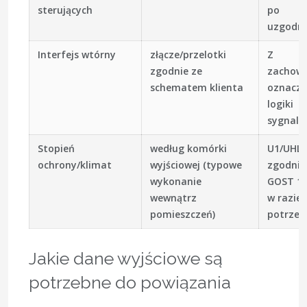
sterujących
po
uzgodni
Interfejs wtórny
złącze/przelotki
Z
zgodnie ze
zachow
schematem klienta
oznacze
logiki
sygnaliz
Stopień
według komórki
U1/UHL1
ochrony/klimat
wyjściowej (typowe
zgodnie
wykonanie
GOST 1
wewnątrz
w razie
pomieszczeń)
potrzeb
Jakie dane wyjściowe są
potrzebne do powiązania