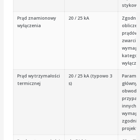
stykow
Prąd znamionowy
20 / 25 kA
Zgodnie
wyłączenia
oblicze
prądów
zwarcia 
wymaga
kategor
wyłączn
Prąd wytrzymałości
20 / 25 kA (typowo 3
Parame
termicznej
s)
głównyc
obwodó
przypa
innych
wymag
zgodnie
projekt