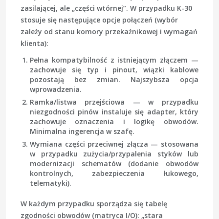
zasilającej, ale „części wtórnej”. W przypadku K-30
stosuje się następujące opcje połączeń (wybór
zależy od stanu komory przekaźnikowej i wymagań
klienta):
Pełna kompatybilność z istniejącym złączem
—
zachowuje się typ i pinout, wiązki kablowe
pozostają bez zmian. Najszybsza opcja
wprowadzenia.
Ramka/listwa przejściowa
— w przypadku
niezgodności pinów instaluje się adapter, który
zachowuje oznaczenia i logikę obwodów.
Minimalna ingerencja w szafę.
Wymiana części przeciwnej złącza
— stosowana
w przypadku zużycia/przypalenia styków lub
modernizacji schematów (dodanie obwodów
kontrolnych, zabezpieczenia łukowego,
telematyki).
W każdym przypadku sporządza się tabelę
zgodności obwodów (matryca I/O): „stara