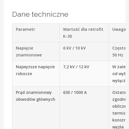
Dane techniczne
Parametr
Wartość dla retrofit
Uwaga
K-30
Napięcie
6 kV / 10 kV
Częstot
znamionowe
50 Hz
Najwyższe napięcie
7,2 kV / 12 kV
W zależ
robocze
od wyb
wyłączn
Prąd znamionowy
630 / 1000 A
Ostatec
obwodów głównych
zgodnie
oblicze
termicz
konstru
węzła