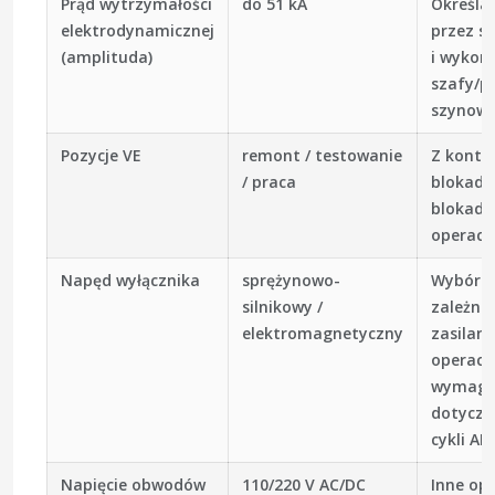
Prąd wytrzymałości
do 51 kA
Określa
elektrodynamicznej
przez s
(amplituda)
i wykon
szafy/p
szynow
Pozycje VE
remont / testowanie
Z kontr
/ praca
blokady 
blokad
operacji
Napęd wyłącznika
sprężynowo-
Wybór 
silnikowy /
zależnoś
elektromagnetyczny
zasilani
operacy
wymag
dotyczą
cykli AP
Napięcie obwodów
110/220 V AC/DC
Inne op