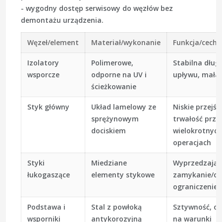
- wygodny dostęp serwisowy do węzłów bez
demontażu urządzenia.
Węzeł/element
Materiał/wykonanie
Funkcja/cechy
Izolatory
Polimerowe,
Stabilna dług
wsporcze
odporne na UV i
upływu, mała
ścieżkowanie
Styk główny
Układ lamelowy ze
Niskie przejśc
sprężynowym
trwałość przy
dociskiem
wielokrotnych
operacjach
Styki
Miedziane
Wyprzedzając
łukogaszące
elementy stykowe
zamykanie/ot
ograniczenie e
Podstawa i
Stal z powłoką
Sztywność, o
wsporniki
antykorozyjną
na warunki