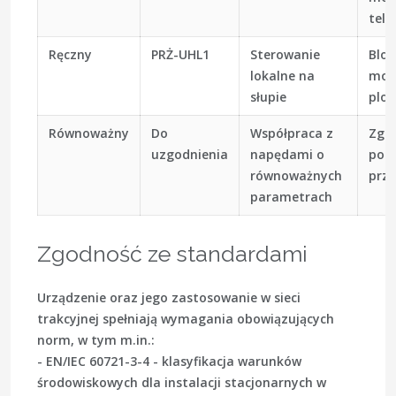
tele
Ręczny
PRŻ-UHL1
Sterowanie
Blok
lokalne na
moż
słupie
plo
Równoważny
Do
Współpraca z
Zgo
uzgodnienia
napędami o
pot
równoważnych
przy
parametrach
Zgodność ze standardami
Urządzenie oraz jego zastosowanie w sieci
trakcyjnej spełniają wymagania obowiązujących
norm, w tym m.in.:
- EN/IEC 60721-3-4 - klasyfikacja warunków
środowiskowych dla instalacji stacjonarnych w