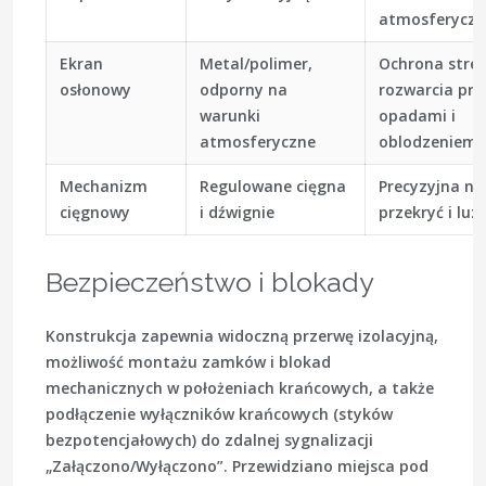
atmosferyczn
Ekran
Metal/polimer,
Ochrona stre
osłonowy
odporny na
rozwarcia prz
warunki
opadami i
atmosferyczne
oblodzeniem
Mechanizm
Regulowane cięgna
Precyzyjna n
cięgnowy
i dźwignie
przekryć i luz
Bezpieczeństwo i blokady
Konstrukcja zapewnia widoczną przerwę izolacyjną,
możliwość montażu zamków i blokad
mechanicznych w położeniach krańcowych, a także
podłączenie wyłączników krańcowych (styków
bezpotencjałowych) do zdalnej sygnalizacji
„Załączono/Wyłączono”. Przewidziano miejsca pod