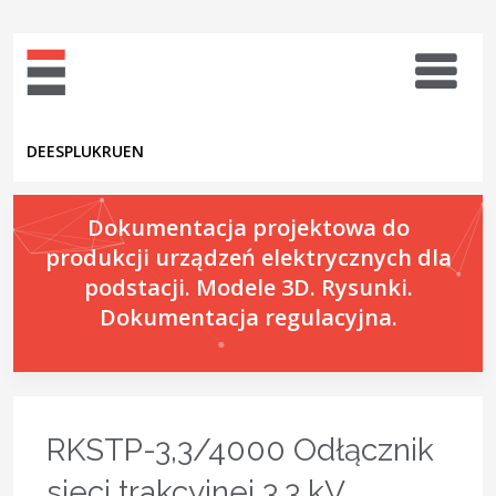
DE
ES
PL
UK
RU
EN
Dokumentacja projektowa do
produkcji urządzeń elektrycznych dla
podstacji. Modele 3D. Rysunki.
Dokumentacja regulacyjna.
RKSTP-3,3/4000 Odłącznik
sieci trakcyjnej 3,3 kV