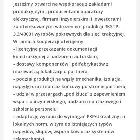
Jesteśmy otwarci na współpracę z zakładami
produkcyjnymi, producentami aparatury
elektrycznej, firmami inżynierskimi i inwestorami
zainteresowanymi wdrożeniem produkcji RKSTP-
3,3/4000 i wyrobów pokrewnych dla sieci trakcyjnej.
W ramach kooperacji oferujemy:
- licencyjne przekazanie dokumentacji
konstrukcyjnej z nadzorem autorskim;
- dostawy komponentów i półfabrykatów z
możliwością lokalizacji u partnera;
- podział produkcji na węzły (mechanika, izolacja,
napędy) oraz montaż końcowy po stronie partnera;
- udział w przetargach „pod klucz” z zapewnieniem
wsparcia inżynierskiego, nadzoru montażowego i
szkolenia personelu;
- adaptację wyrobu do wymagań PKP/Ukrzaliznyci i
lokalnych norm, w tym do istniejących typów
napędów, słupów, wsporników oraz systemów
telemechaniki.