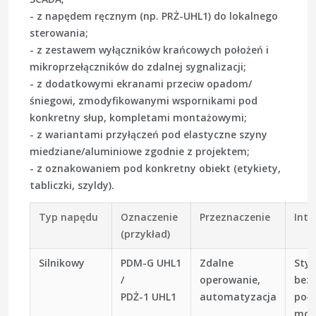
- z napędem ręcznym (np. PRŻ-UHL1) do lokalnego
sterowania;
- z zestawem wyłączników krańcowych położeń i
mikroprzełączników do zdalnej sygnalizacji;
- z dodatkowymi ekranami przeciw opadom/
śniegowi, zmodyfikowanymi wspornikami pod
konkretny słup, kompletami montażowymi;
- z wariantami przyłączeń pod elastyczne szyny
miedziane/aluminiowe zgodnie z projektem;
- z oznakowaniem pod konkretny obiekt (etykiety,
tabliczki, szyldy).
Typ napędu
Oznaczenie
Przeznaczenie
Inte
(przykład)
Silnikowy
PDM-G UHL1
Zdalne
Styk
/
operowanie,
bez
PDŻ-1 UHL1
automatyzacja
poło
moż