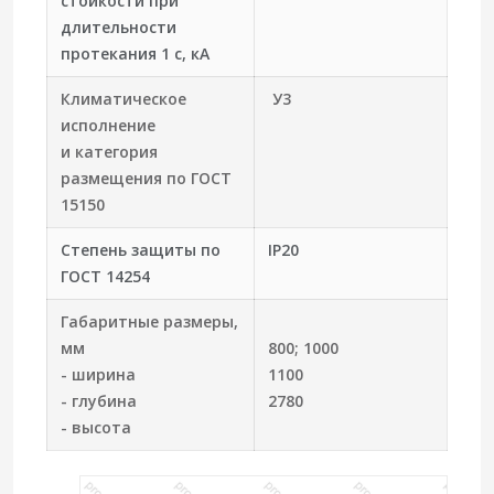
стойкости при
длительности
протекания 1 с, кА
Климатическое
У3
исполнение
и категория
размещения по ГОСТ
15150
Степень защиты по
IP20
ГОСТ 14254
Габаритные размеры,
мм
800; 1000
- ширина
1100
- глубина
2780
- высота