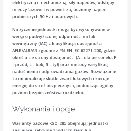
elektryczną i mechaniczną, siły napędów, odstępy
międzyfazowe i w powietrzu, poziomy napięć
probierczych 50 Hz i udarowych.
Na życzenie jednostki mogą być wykonywane w
wersji o podwyższonej odporności na łuk
wewnętrzny (
IAC
) z klasyfikacją dostępności
AFLR/ALR/AR
zgodnie z
PN-EN IEC 62271-200
, gdzie
określa się strony dostępności (A - dla personelu, F
- przód, L - bok, R - tył) oraz metody weryfikacji
nadciśnienia i odprowadzania gazów. Rozwiązanie
to minimalizuje skutki zwarć łukowych i kieruje
energię do stref bezpiecznych, podnosząc ogólny
poziom bezpieczeństwa rozdzielni.
Wykonania i opcje
Warianty bazowe KSO-285 obejmują: jednostki
zasilające, sekcyjne z wyłącznikiem lub