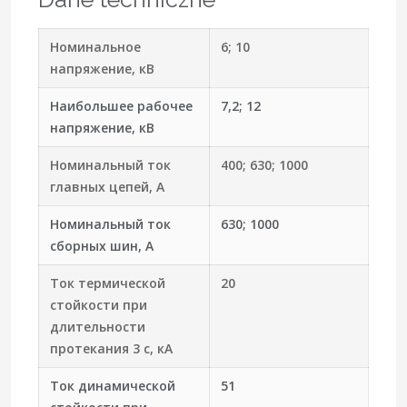
Номинальное
6; 10
напряжение, кВ
Наибольшее рабочее
7,2; 12
напряжение, кВ
Номинальный ток
400; 630; 1000
главных цепей, А
Номинальный ток
630; 1000
сборных шин, А
Ток термической
20
стойкости при
длительности
протекания 3 с, кА
Ток динамической
51