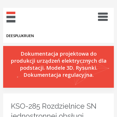
DE
ES
PL
UK
RU
EN
Dokumentacja projektowa do
produkcji urządzeń elektrycznych dla
podstacji. Modele 3D. Rysunki.
Dokumentacja regulacyjna.
KSO-285 Rozdzielnice SN
jednostronnej obsługi