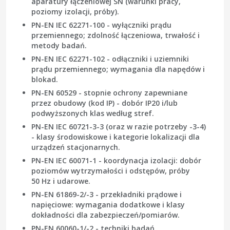
aparatury łączeniowej SN (warunki pracy,
poziomy izolacji, próby).
PN-EN IEC 62271-100
- wyłączniki prądu
przemiennego; zdolność łączeniowa, trwałość i
metody badań.
PN-EN IEC 62271-102
- odłączniki i uziemniki
prądu przemiennego; wymagania dla napędów i
blokad.
PN-EN 60529
- stopnie ochrony zapewniane
przez obudowy (kod IP) - dobór IP20 i/lub
podwyższonych klas według stref.
PN-EN IEC 60721-3-3
(oraz w razie potrzeby
-3-4
)
- klasy środowiskowe i kategorie lokalizacji dla
urządzeń stacjonarnych.
PN-EN IEC 60071-1
- koordynacja izolacji: dobór
poziomów wytrzymałości i odstępów, próby
50 Hz i udarowe.
PN-EN 61869-2/-3
- przekładniki prądowe i
napięciowe: wymagania dodatkowe i klasy
dokładności dla zabezpieczeń/pomiarów.
PN-EN 60060-1/-2
- techniki badań