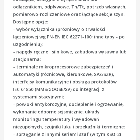
odłącznikiem, odpływowe, Tn/Tt, potrzeb własnych,
pomiarowo-rozliczeniowe oraz łączące sekcje szyn.
Dostępne opcje:
- wybór wyłącznika (próżniowy o trwałości
łączeniowej wg PN-EN IEC 62271-100; inne typy - po
uzgodnieniu);
- napędy ręczne i silnikowe, zabudowa wysuwna lub
stacjonarna;
- terminale mikroprocesorowe zabezpieczeń i
automatyki (różnicowe, kierunkowe,
SPZ/SZR
),
interfejsy komunikacyjne i obsługa protokołów
IEC 61850
(MMS/GOOSE/SV) do integracji z
systemami stacyjnymi;
- powłoki antykorozyjne, docieplenie i ogrzewanie,
wykonanie odporne sejsmicznie, układy
monitoringu temperatury i wyładowań
niezupełnych, czujniki łuku i przekaźniki termiczne;
- sprzęganie z innymi seriami szaf (w tym KSO-2)