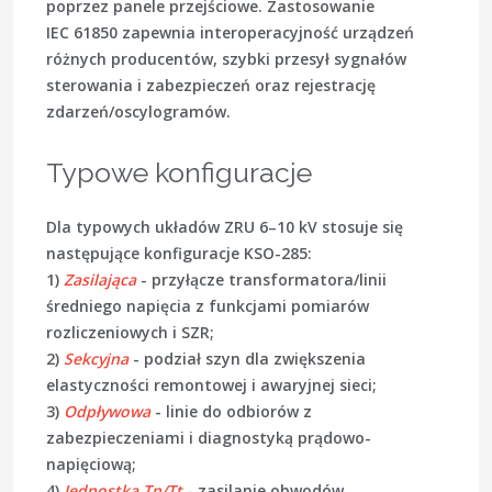
poprzez panele przejściowe. Zastosowanie
IEC 61850
zapewnia interoperacyjność urządzeń
różnych producentów, szybki przesył sygnałów
sterowania i zabezpieczeń oraz rejestrację
zdarzeń/oscylogramów.
Typowe konfiguracje
Dla typowych układów ZRU 6–10 kV stosuje się
następujące konfiguracje KSO-285:
1)
Zasilająca
- przyłącze transformatora/linii
średniego napięcia z funkcjami pomiarów
rozliczeniowych i
SZR
;
2)
Sekcyjna
- podział szyn dla zwiększenia
elastyczności remontowej i awaryjnej sieci;
3)
Odpływowa
- linie do odbiorów z
zabezpieczeniami i diagnostyką prądowo-
napięciową;
4)
Jednostka Tn/Tt
- zasilanie obwodów