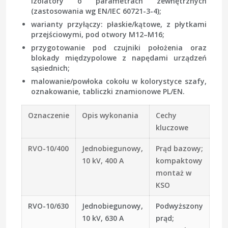
izolatory o parametrach zewnętrznych
(zastosowania wg EN/IEC 60721-3-4);
warianty przyłączy: płaskie/kątowe, z płytkami
przejściowymi, pod otwory M12–M16;
przygotowanie pod czujniki położenia oraz
blokady międzypolowe z napędami urządzeń
sąsiednich;
malowanie/powłoka cokołu w kolorystyce szafy,
oznakowanie, tabliczki znamionowe PL/EN.
Oznaczenie
Opis wykonania
Cechy
kluczowe
RVO-10/400
Jednobiegunowy,
Prąd bazowy;
10 kV, 400 A
kompaktowy
montaż w
KSO
RVO-10/630
Jednobiegunowy,
Podwyższony
10 kV, 630 A
prąd;