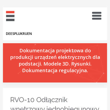
DE
ES
PL
UK
RU
EN
Dokumentacja projektowa do
produkcji urządzeń elektrycznych dla
podstacji. Modele 3D. Rysunki.
Dokumentacja regulacyjna.
RVO-10 Odłącznik
wnętrzowy jednobiegunowy