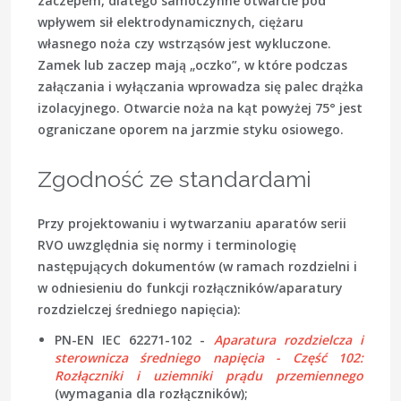
zaczepem
, dlatego samoczynne otwarcie pod
wpływem sił elektrodynamicznych, ciężaru
własnego noża czy wstrząsów jest wykluczone.
Zamek lub zaczep mają „oczko”, w które podczas
załączania i wyłączania wprowadza się palec drążka
izolacyjnego. Otwarcie noża na kąt powyżej 75° jest
ograniczane oporem na jarzmie styku osiowego.
Zgodność ze standardami
Przy projektowaniu i wytwarzaniu aparatów serii
RVO uwzględnia się normy i terminologię
następujących dokumentów (w ramach rozdzielni i
w odniesieniu do funkcji rozłączników/aparatury
rozdzielczej
średniego napięcia
):
PN-EN IEC 62271-102
-
Aparatura rozdzielcza i
sterownicza średniego napięcia - Część 102:
Rozłączniki i uziemniki prądu przemiennego
(wymagania dla rozłączników);