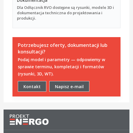
Dokumentacja
Dla Odłącznik RVO dostępne są rysunki, modele 3D i
dokumentacja techniczna do projektowania i
produkcji.
Potrzebujesz oferty, dokumentacji lub
konsultacji?
Podaj model i parametry — odpowiemy w
sprawie terminu, kompletacji i formatów
(rysunki, 3D, WT).
Kontakt
Napisz e-mail