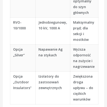
optymalny
do szyn
głównych
RVO-
Jednobiegunowy,
Maksymalny
10/1000
10 kV, 1000 A
prąd; dla
sekcji i
mostków
Opcja
Napawanie Ag
Wyższa
„Silver”
na stykach
odporność
na zużycie i
nagrzewanie
Opcja
Izolatory do
Zwiększona
„Outdoor
zastosowań
droga
Insulators”
zewnętrznych
upływu – do
ciężkich
warunków