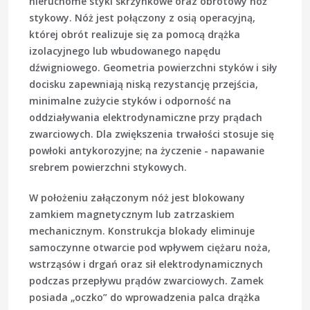
nieruchome styki skrzynkowe oraz obrotowy nóż
stykowy. Nóż jest połączony z osią operacyjną,
której obrót realizuje się za pomocą drążka
izolacyjnego lub wbudowanego napędu
dźwigniowego. Geometria powierzchni styków i siły
docisku zapewniają niską rezystancję przejścia,
minimalne zużycie styków i odporność na
oddziaływania elektrodynamiczne przy prądach
zwarciowych. Dla zwiększenia trwałości stosuje się
powłoki antykorozyjne; na życzenie - napawanie
srebrem powierzchni stykowych.
W położeniu załączonym nóż jest blokowany
zamkiem magnetycznym
lub
zatrzaskiem
mechanicznym
. Konstrukcja blokady eliminuje
samoczynne otwarcie pod wpływem ciężaru noża,
wstrząsów i drgań oraz sił elektrodynamicznych
podczas przepływu prądów zwarciowych. Zamek
posiada „oczko” do wprowadzenia palca drążka