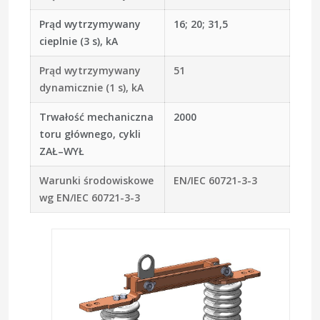
Prąd wytrzymywany
16; 20; 31,5
cieplnie (3 s), kA
Prąd wytrzymywany
51
dynamicznie (1 s), kA
Trwałość mechaniczna
2000
toru głównego, cykli
ZAŁ–WYŁ
Warunki środowiskowe
EN/IEC 60721-3-3
wg EN/IEC 60721-3-3