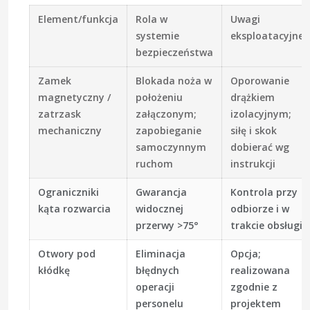
Element/funkcja
Rola w
Uwagi
systemie
eksploatacyjne
bezpieczeństwa
Zamek
Blokada noża w
Oporowanie
magnetyczny /
położeniu
drążkiem
zatrzask
załączonym;
izolacyjnym;
mechaniczny
zapobieganie
siłę i skok
samoczynnym
dobierać wg
ruchom
instrukcji
Ograniczniki
Gwarancja
Kontrola przy
kąta rozwarcia
widocznej
odbiorze i w
przerwy >75°
trakcie obsługi
Otwory pod
Eliminacja
Opcja;
kłódkę
błędnych
realizowana
operacji
zgodnie z
personelu
projektem