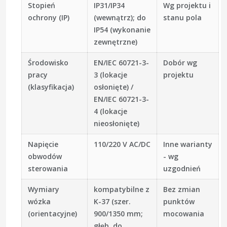
Stopień
IP31/IP34
Wg projektu i
ochrony (IP)
(wewnątrz); do
stanu pola
IP54 (wykonanie
zewnętrzne)
Środowisko
EN/IEC 60721-3-
Dobór wg
pracy
3 (lokacje
projektu
(klasyfikacja)
osłonięte) /
EN/IEC 60721-3-
4 (lokacje
nieosłonięte)
Napięcie
110/220 V AC/DC
Inne warianty
obwodów
- wg
sterowania
uzgodnień
Wymiary
kompatybilne z
Bez zmian
wózka
K-37 (szer.
punktów
(orientacyjne)
900/1350 mm;
mocowania
głęb. do