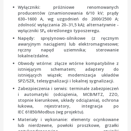
Wyłączniki: próżniowe renomowanych
producentów (znamionowania 6/10 kV; prądy
630–1600 A, wg uzgodnień do 2000/2500 A;
zdolność wyłączania 20–31,5 kA); alternatywnie -
wyłączniki SF₆ określonego typoszeregu.
Napędy: sprężynowo-silnikowe (z ręcznym
awaryjnym naciągiem) lub elektromagnesowe;
ręczny napęd uziemnika; sterowanie
lokalne/zdalne.
Obwody wtórne: złącze wtórne kompatybilne z
istniejącym schematem; adaptery do
istniejących wiązek; modernizacja układów
SPZ/SZR, telesygnalizacji i lokalnej sygnalizacji.
Zabezpieczenia i serwis: terminale zabezpieczeń
i automatyki (odciążenia, MCB/MTZ, ZZO,
stopnie kierunkowe, układy odciążania), ochrona
łukowa, rejestratory, integracja po
IEC 61850/Modbus (wg projektu).
Materiały i wykonanie: elementy ocynkowane
lub nierdzewne, powłoki proszkowe, grzałki