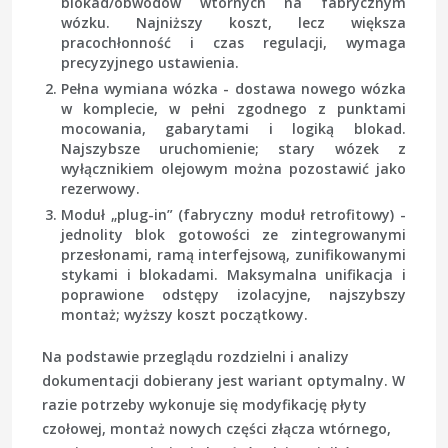
blokad/obwodów wtórnych na fabrycznym
wózku. Najniższy koszt, lecz większa
pracochłonność i czas regulacji, wymaga
precyzyjnego ustawienia.
Pełna wymiana wózka
- dostawa nowego wózka
w komplecie, w pełni zgodnego z punktami
mocowania, gabarytami i logiką blokad.
Najszybsze uruchomienie; stary wózek z
wyłącznikiem olejowym można pozostawić jako
rezerwowy.
Moduł „plug-in” (fabryczny moduł retrofitowy)
-
jednolity blok gotowości ze zintegrowanymi
przesłonami, ramą interfejsową, zunifikowanymi
stykami i blokadami. Maksymalna unifikacja i
poprawione odstępy izolacyjne, najszybszy
montaż; wyższy koszt początkowy.
Na podstawie przeglądu rozdzielni i analizy
dokumentacji dobierany jest wariant optymalny. W
razie potrzeby wykonuje się modyfikację płyty
czołowej, montaż nowych części złącza wtórnego,