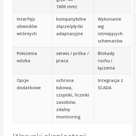
1600 mm)
Interfejs
kompatybilne
Wykonanie
obwodów
złącze/płytki
wg
wtórnych
adaptacyjne
istniejących
schematów
Położenia
serwis / próba /
Blokady
wózka
praca
ruchu i
łączenia
Opcje
ochrona
Integracja z
dodatkowe
łukowa,
SCADA
czujniki, liczniki
zasobów,
zdalny
monitoring