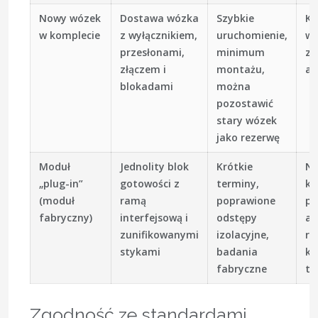
Nowy wózek
Dostawa wózka
Szybkie
Ko
w komplecie
z wyłącznikiem,
uruchomienie,
wy
przesłonami,
minimum
ze
złączem i
montażu,
ad
blokadami
można
pozostawić
stary wózek
jako rezerwę
Moduł
Jednolity blok
Krótkie
Na
„plug-in”
gotowości z
terminy,
ko
(moduł
ramą
poprawione
po
fabryczny)
interfejsową i
odstępy
al
zunifikowanymi
izolacyjne,
ry
stykami
badania
kr
fabryczne
te
Zgodność ze standardami