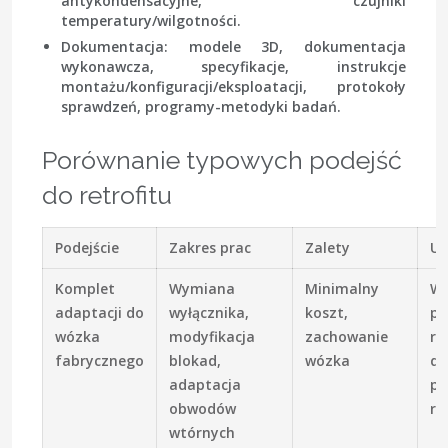
antykondensacyjne, czujniki
temperatury/wilgotności.
Dokumentacja: modele 3D, dokumentacja
wykonawcza, specyfikacje, instrukcje
montażu/konfiguracji/eksploatacji, protokoły
sprawdzeń, programy-metodyki badań.
Porównanie typowych podejść
do retrofitu
Podejście
Zakres prac
Zalety
Uw
Komplet
Wymiana
Minimalny
W
adaptacji do
wyłącznika,
koszt,
pr
wózka
modyfikacja
zachowanie
re
fabrycznego
blokad,
wózka
dł
adaptacja
pr
obwodów
ro
wtórnych