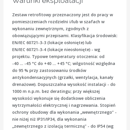
Warunki eksploatacji
Zestaw retrofitowy przeznaczony jest do pracy w
pomieszczeniach rozdzielni i/lub w szafach w
wykonaniu zewnętrznym, zgodnych z
obowiązującymi przepisami. Klasyfikacja środowisk:
EN/IEC 60721-3-3 (lokacje osłonięte) lub
EN/IEC 60721-3-4 (lokacje nieosłonięte) - wg
projektu. Typowe temperatury otoczenia: od
-40 … -45 °C do +40 … +45 °C; wilgotność względna
do 95 % przy zastosowaniu środków
antykondensacyjnych (grzałki, wentylacja, kanały
drenażowe). Dopuszczalna wysokość instalacji - do
1000 m n.p.m. bez deratingu; przy większej
wysokości wykonuje się dodatkowe obliczenia
wytrzymałości elektrycznej i nagrzewania. Stopień
ochrony obudowy dla wykonania „wewnętrznego” -
nie niżej niż IP31/IP34, dla wykonania
„zewnętrznego z izolacją termiczną” - do IP54 (wg