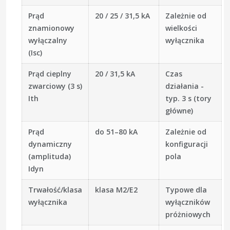
Prąd
20 / 25 / 31,5 kA
Zależnie od
znamionowy
wielkości
wyłączalny
wyłącznika
(Isc)
Prąd cieplny
20 / 31,5 kA
Czas
zwarciowy (3 s)
działania -
Ith
typ. 3 s (tory
główne)
Prąd
do 51–80 kA
Zależnie od
dynamiczny
konfiguracji
(amplituda)
pola
Idyn
Trwałość/klasa
klasa M2/E2
Typowe dla
wyłącznika
wyłączników
próżniowych