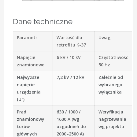
Dane techniczne
Parametr
Wartość dla
Uwagi
retrofitu K-37
Napięcie
6 kV / 10 kV
Częstotliwość
znamionowe
50 Hz
Najwyższe
7,2 kV / 12 kV
Zależnie od
napięcie
wybranego
urządzenia
wyłącznika
(Ur)
Prąd
630 / 1000 /
Weryfikacja
znamionowy
1600 A (wg
nagrzewania
torów
uzgodnień do
wg projektu
głównych
2000–2500 A)