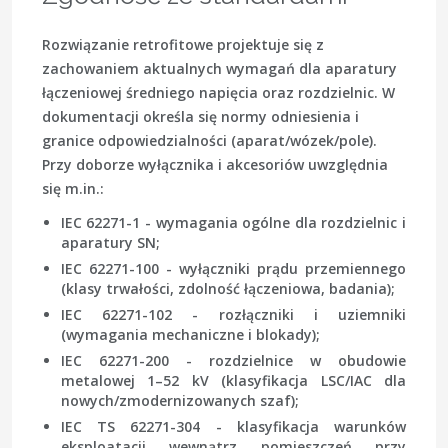
Rozwiązanie retrofitowe projektuje się z
zachowaniem aktualnych wymagań dla aparatury
łączeniowej średniego napięcia oraz rozdzielnic. W
dokumentacji określa się normy odniesienia i
granice odpowiedzialności (aparat/wózek/pole).
Przy doborze wyłącznika i akcesoriów uwzględnia
się m.in.:
IEC 62271-1 - wymagania ogólne dla rozdzielnic i
aparatury SN;
IEC 62271-100 - wyłączniki prądu przemiennego
(klasy trwałości, zdolność łączeniowa, badania);
IEC 62271-102 - rozłączniki i uziemniki
(wymagania mechaniczne i blokady);
IEC 62271-200 - rozdzielnice w obudowie
metalowej 1–52 kV (klasyfikacja LSC/IAC dla
nowych/zmodernizowanych szaf);
IEC TS 62271-304 - klasyfikacja warunków
eksploatacji wewnątrz pomieszczeń przy