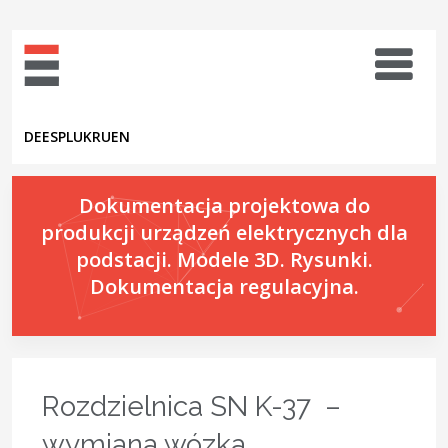
DE
ES
PL
UK
RU
EN
Dokumentacja projektowa do
produkcji urządzeń elektrycznych dla
podstacji. Modele 3D. Rysunki.
Dokumentacja regulacyjna.
Rozdzielnica SN K-37 –
wymiana wózka