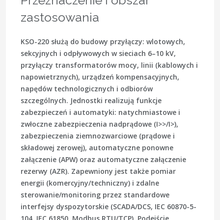
Przeznaczenie i obszar
zastosowania
KSO-220 służą do budowy przyłączy: wlotowych,
sekcyjnych i odpływowych w sieciach 6–10 kV,
przyłączy transformatorów mocy, linii (kablowych i
napowietrznych), urządzeń kompensacyjnych,
napędów technologicznych i odbiorów
szczególnych. Jednostki realizują funkcje
zabezpieczeń i automatyki: natychmiastowe i
zwłoczne zabezpieczenia nadprądowe (I>>/I>),
zabezpieczenia ziemnozwarciowe (prądowe i
składowej zerowej), automatyczne ponowne
załączenie (
APW
) oraz automatyczne załączenie
rezerwy (
AZR
). Zapewniony jest także pomiar
energii (komercyjny/techniczny) i zdalne
sterowanie/monitoring przez standardowe
interfejsy dyspozytorskie (SCADA/DCS, IEC 60870-5-
104, IEC 61850, Modbus RTU/TCP). Podejście