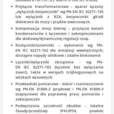
Przyłącze transformatorowe
- aparat łączony
„wyłącznik-bezpieczniki” wg
PN-EN IEC 62271-105
lub wyłącznik z RZA; bezpieczniki gR/aR
dobierane do mocy i prądów zwarciowych.
Kompensacja mocy biernej
- przyłącze baterii
kondensatorów z łączeniem i zabezpieczeniami
dla skokowej/dynamicznej regulacji cosφ.
Rozłączniki/uziemniki
- wykonanie wg
PN-
EN IEC 62271-102
dla instalacji wewnętrznych;
dostępne napędy silnikowe i zdalne blokowanie.
Łączniki/wyłączniki obciążenia
- wg
PN-
EN IEC 62271-103
(łączenie bez wyłączania
zwarć), także w wersjach trójbiegunowych na
wózkach wysuwnych.
Przekładniki pomiarowe
- dobór i rozmieszczenie
wg
PN-EN 61869-2
(prądowe) i
PN-EN 61869-3
(napięciowe) dla poprawnej pracy pomiarów i
zabezpieczeń.
Podwyższona szczelność obudów
- lokalne
fasady/przedziały IP41/IP54, powłoki