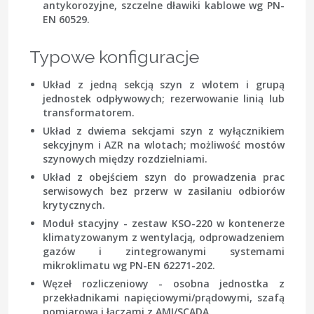
antykorozyjne, szczelne dławiki kablowe wg
PN-
EN 60529
.
Typowe konfiguracje
Układ z jedną sekcją szyn
z wlotem i grupą
jednostek odpływowych; rezerwowanie linią lub
transformatorem.
Układ z dwiema sekcjami szyn
z wyłącznikiem
sekcyjnym i AZR na wlotach; możliwość mostów
szynowych między rozdzielniami.
Układ z obejściem szyn
do prowadzenia prac
serwisowych bez przerw w zasilaniu odbiorów
krytycznych.
Moduł stacyjny
- zestaw KSO-220 w kontenerze
klimatyzowanym z wentylacją, odprowadzeniem
gazów i zintegrowanymi systemami
mikroklimatu wg
PN-EN 62271-202
.
Węzeł rozliczeniowy
- osobna jednostka z
przekładnikami napięciowymi/prądowymi, szafą
pomiarową i łączami z AMI/SCADA.