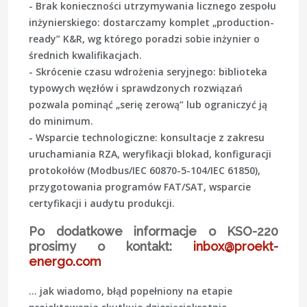
- Brak konieczności utrzymywania licznego zespołu
inżynierskiego: dostarczamy komplet „production-
ready” K&R, wg którego poradzi sobie inżynier o
średnich kwalifikacjach.
- Skrócenie czasu wdrożenia seryjnego: biblioteka
typowych węzłów i sprawdzonych rozwiązań
pozwala pominąć „serię zerową” lub ograniczyć ją
do minimum.
- Wsparcie technologiczne: konsultacje z zakresu
uruchamiania RZA, weryfikacji blokad, konfiguracji
protokołów (Modbus/IEC 60870-5-104/IEC 61850),
przygotowania programów FAT/SAT, wsparcie
certyfikacji i audytu produkcji.
Po dodatkowe informacje o KSO-220
prosimy o kontakt:
inbox@proekt-
energo.com
… jak wiadomo, błąd popełniony na etapie