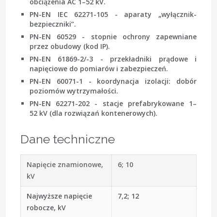
obciążenia AC 1–52 kV.
PN-EN IEC 62271-105
- aparaty „wyłącznik-
bezpieczniki”.
PN-EN 60529
- stopnie ochrony zapewniane
przez obudowy (kod IP).
PN-EN 61869-2/-3
- przekładniki prądowe i
napięciowe do pomiarów i zabezpieczeń.
PN-EN 60071-1
- koordynacja izolacji: dobór
poziomów wytrzymałości.
PN-EN 62271-202
- stacje prefabrykowane 1–
52 kV (dla rozwiązań kontenerowych).
Dane techniczne
Napięcie znamionowe,
6; 10
kV
Najwyższe napięcie
7,2; 12
robocze, kV