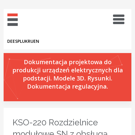
DE
ES
PL
UK
RU
EN
Dokumentacja projektowa do
produkcji urządzeń elektrycznych dla
podstacji. Modele 3D. Rysunki.
Dokumentacja regulacyjna.
KSO-220 Rozdzielnice
modułowe SN z obsługą