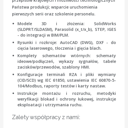
przepisów krajowych i możliwości technologicznych
Państwa produkcji; wsparcie uruchomienia
pierwszych serii oraz szkolenie personelu.
Modele 3D i złożenia:
SolidWorks
(SLDPRT/SLDASM),
Parasolid
(x_t/x_b),
STEP
,
IGES
- do integracji w BIM/PLM.
Rysunki i rozkroje:
AutoCAD
(DWG),
DXF
- do
cięcia laserowego, tłoczenia i gięcia blach.
Komplety schematów wtórnych: schematy
ideowe/podłączeń, wykazy sygnałów, tabele
zacisków/przewodów, szablony HMI.
Konfiguracje terminali RZA i pliki wymiany
(CID/SCD) wg IEC 61850, ustawienia IEC 60870-5-
104/Modbus, raporty testów i karty nastaw.
Instrukcje montażu i rozruchu, metodyki
weryfikacji blokad i ochrony łukowej, instrukcje
eksploatacji i utrzymania ruchu.
Zalety współpracy z nami: