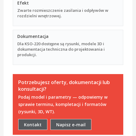
Efekt
Zwarte rozmieszczenie zasilania i odpływów w
rozdzielni wnętrzowej.
Dokumentacja
Dla KSO-220 dostępne są rysunki, modele 3D i
dokumentacja techniczna do projektowania i
produkcji.
Potrzebujesz oferty, dokumentacji lub
konsultacji?
Podaj model i parametry — odpowiemy w
sprawie terminu, kompletacji i formatów
(rysunki, 3D, WT).
Kontakt
Napisz e-mail