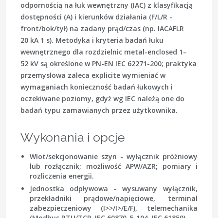
odpornością na łuk wewnętrzny (IAC)
z klasyfikacją
dostępności (A) i kierunków działania (F/L/R -
front/bok/tył) na zadany prąd/czas (np. IACAFLR
20 kA 1 s). Metodyka i kryteria badań łuku
wewnętrznego dla rozdzielnic metal-enclosed 1–
52 kV są określone w
PN-EN IEC 62271-200
; praktyka
przemysłowa zaleca explicite wymieniać w
wymaganiach konieczność badań łukowych i
oczekiwane poziomy, gdyż wg IEC należą one do
badań typu zamawianych przez użytkownika.
Wykonania i opcje
Wlot/sekcjonowanie szyn
- wyłącznik próżniowy
lub rozłącznik; możliwość APW/AZR; pomiary i
rozliczenia energii.
Jednostka odpływowa
- wysuwany wyłącznik,
przekładniki prądowe/napięciowe, terminal
zabezpieczeniowy (I>>/I>/E/F), telemechanika
(Modbus RTU/TCP, IEC 60870-5-104, IEC 61850).