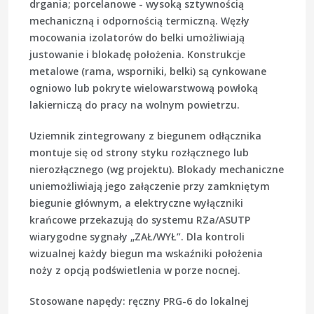
drgania; porcelanowe - wysoką sztywnością
mechaniczną i odpornością termiczną. Węzły
mocowania izolatorów do belki umożliwiają
justowanie i blokadę położenia. Konstrukcje
metalowe (rama, wsporniki, belki) są cynkowane
ogniowo lub pokryte wielowarstwową powłoką
lakierniczą do pracy na wolnym powietrzu.
Uziemnik zintegrowany z biegunem odłącznika
montuje się od strony styku rozłącznego lub
nierozłącznego (wg projektu). Blokady mechaniczne
uniemożliwiają jego załączenie przy zamkniętym
biegunie głównym, a elektryczne wyłączniki
krańcowe przekazują do systemu RZa/ASUTP
wiarygodne sygnały „ZAŁ/WYŁ”. Dla kontroli
wizualnej każdy biegun ma wskaźniki położenia
noży z opcją podświetlenia w porze nocnej.
Stosowane napędy: ręczny PRG-6 do lokalnej