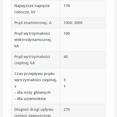
Najwyższe napięcie
170
robocze, kV
Prąd znamionowy, A
1000; 2000
Prąd wytrzymałości
100
elektrodynamicznej,
kA
Prąd wytrzymałości
40
cieplnej, kA
Czas przepływu prądu
wytrzymałości cieplnej,
3
s
1
- dla noży głównych
- dla uziemników
Długość drogi upływu
270
izolacji zewnętrznej,