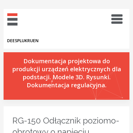
DE
ES
PL
UK
RU
EN
Dokumentacja projektowa do
produkcji urządzeń elektrycznych dla
podstacji. Modele 3D. Rysunki.
Dokumentacja regulacyjna.
RG-150 Odłącznik poziomo-
obrotowy o napięciu