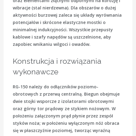
oraz elementami złącnymi odpornymi na korozję i
wibracje (stal nierdzewna). Dla obszarów o dużej
aktywności burzowej zaleca się układy wyrównania
potencjałów i skrócone elastyczne mostki o
minimalnej indukcyjności. Wszystkie przepusty
kablowe i szafy napędów są uszczelnione, aby
zapobiec wnikaniu wilgoci i owadów.
Konstrukcja i rozwiązania
wykonawcze
RG-150 należy do odłączników poziomo-
obrotowych z przerwą centralną. Biegun obejmuje
dwie stojki wsporcze z izolatorami obrotowymi
oraz górny tor prądowy ze stykiem nożowym. W
położeniu załączonym prąd płynie przez zespół
styków noża; w położeniu wyłączonym nóż obraca
się w płaszczyźnie poziomej, tworząc wyraźną