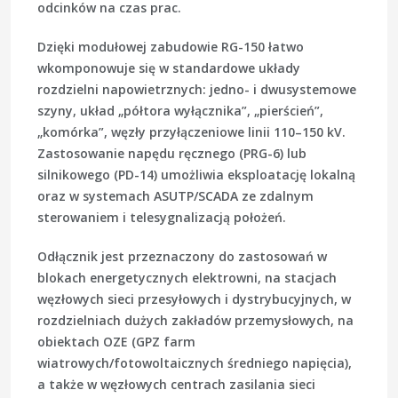
odcinków na czas prac.
Dzięki modułowej zabudowie RG-150 łatwo
wkomponowuje się w standardowe układy
rozdzielni napowietrznych: jedno- i dwusystemowe
szyny, układ „półtora wyłącznika”, „pierścień”,
„komórka”, węzły przyłączeniowe linii 110–150 kV.
Zastosowanie napędu ręcznego (PRG-6) lub
silnikowego (PD-14) umożliwia eksploatację lokalną
oraz w systemach ASUTP/SCADA ze zdalnym
sterowaniem i telesygnalizacją położeń.
Odłącznik jest przeznaczony do zastosowań w
blokach energetycznych elektrowni, na stacjach
węzłowych sieci przesyłowych i dystrybucyjnych, w
rozdzielniach dużych zakładów przemysłowych, na
obiektach OZE (GPZ farm
wiatrowych/fotowoltaicznych średniego napięcia),
a także w węzłowych centrach zasilania sieci