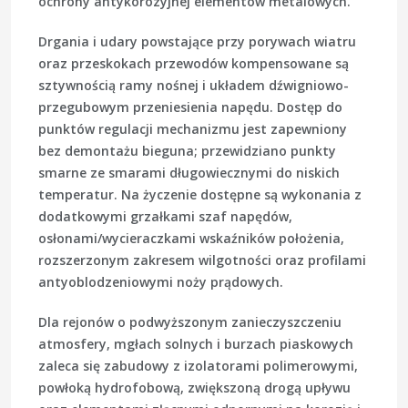
ochrony antykorozyjnej elementów metalowych.
Drgania i udary powstające przy porywach wiatru
oraz przeskokach przewodów kompensowane są
sztywnością ramy nośnej i układem dźwigniowo-
przegubowym przeniesienia napędu. Dostęp do
punktów regulacji mechanizmu jest zapewniony
bez demontażu bieguna; przewidziano punkty
smarne ze smarami długowiecznymi do niskich
temperatur. Na życzenie dostępne są wykonania z
dodatkowymi grzałkami szaf napędów,
osłonami/wycieraczkami wskaźników położenia,
rozszerzonym zakresem wilgotności oraz profilami
antyoblodzeniowymi noży prądowych.
Dla rejonów o podwyższonym zanieczyszczeniu
atmosfery, mgłach solnych i burzach piaskowych
zaleca się zabudowy z izolatorami polimerowymi,
powłoką hydrofobową, zwiększoną drogą upływu