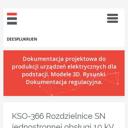
DE
ES
PL
UK
RU
EN
Dokumentacja projektowa do
produkcji urządzeń elektrycznych dla
podstacji. Modele 3D. Rysunki.
Dokumentacja regulacyjna.
KSO-366 Rozdzielnice SN
jednostronnej obsługi 10 kV