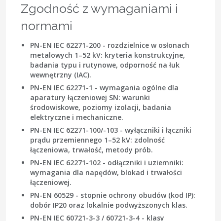
Zgodność z wymaganiami i
normami
PN-EN IEC 62271-200
- rozdzielnice w osłonach
metalowych 1–52 kV: kryteria konstrukcyjne,
badania typu i rutynowe, odporność na łuk
wewnętrzny (IAC).
PN-EN IEC 62271-1
- wymagania ogólne dla
aparatury łączeniowej SN: warunki
środowiskowe, poziomy izolacji, badania
elektryczne i mechaniczne.
PN-EN IEC 62271-100/-103
- wyłączniki i łączniki
prądu przemiennego 1–52 kV: zdolność
łączeniowa, trwałość, metody prób.
PN-EN IEC 62271-102
- odłączniki i uziemniki:
wymagania dla napędów, blokad i trwałości
łączeniowej.
PN-EN 60529
- stopnie ochrony obudów (kod IP):
dobór IP20 oraz lokalnie podwyższonych klas.
PN-EN IEC 60721-3-3 / 60721-3-4
- klasy