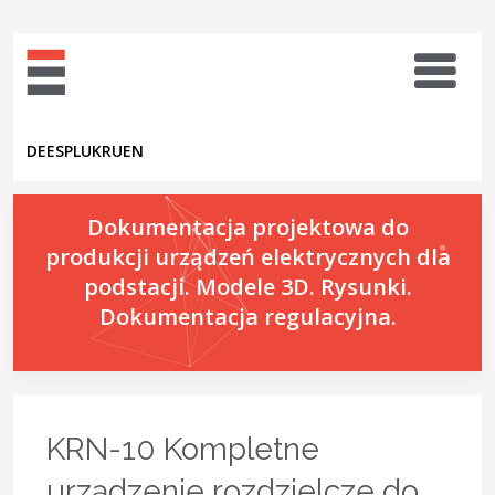
DE
ES
PL
UK
RU
EN
Dokumentacja projektowa do
produkcji urządzeń elektrycznych dla
podstacji. Modele 3D. Rysunki.
Dokumentacja regulacyjna.
KRN-10 Kompletne
urządzenie rozdzielcze do