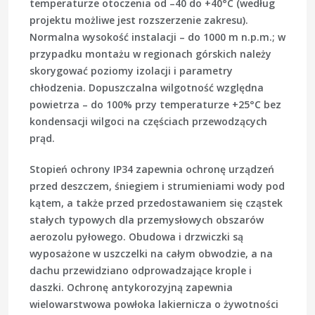
temperaturze otoczenia od –40 do +40°C (według
projektu możliwe jest rozszerzenie zakresu).
Normalna wysokość instalacji – do 1000 m n.p.m.; w
przypadku montażu w regionach górskich należy
skorygować poziomy izolacji i parametry
chłodzenia. Dopuszczalna wilgotność względna
powietrza – do 100% przy temperaturze +25°C bez
kondensacji wilgoci na częściach przewodzących
prąd.
Stopień ochrony IP34 zapewnia ochronę urządzeń
przed deszczem, śniegiem i strumieniami wody pod
kątem, a także przed przedostawaniem się cząstek
stałych typowych dla przemysłowych obszarów
aerozolu pyłowego. Obudowa i drzwiczki są
wyposażone w uszczelki na całym obwodzie, a na
dachu przewidziano odprowadzające krople i
daszki. Ochronę antykorozyjną zapewnia
wielowarstwowa powłoka lakiernicza o żywotności