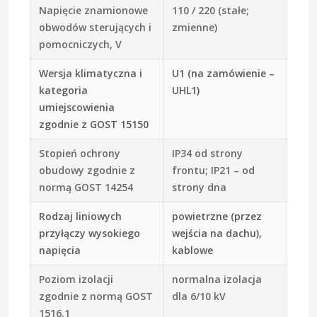
Napięcie znamionowe
110 / 220 (stałe;
obwodów sterujących i
zmienne)
pomocniczych, V
Wersja klimatyczna i
U1 (na zamówienie –
kategoria
UHL1)
umiejscowienia
zgodnie z GOST 15150
Stopień ochrony
IР34 od strony
obudowy zgodnie z
frontu; IP21 – od
normą GOST 14254
strony dna
Rodzaj liniowych
powietrzne (przez
przyłączy wysokiego
wejścia na dachu),
napięcia
kablowe
Poziom izolacji
normalna izolacja
zgodnie z normą GOST
dla 6/10 kV
1516.1