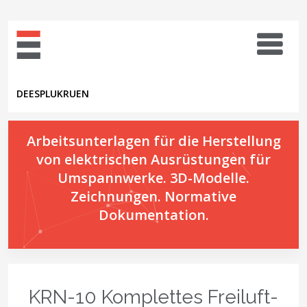
DE
ES
PL
UK
RU
EN
Arbeitsunterlagen für die Herstellung
von elektrischen Ausrüstungen für
Umspannwerke. 3D-Modelle.
Zeichnungen. Normative
Dokumentation.
KRN-10 Komplettes Freiluft-