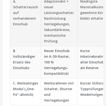
A.
Adaptionskit +
Niedrigste
Schaltertausch
neuer
Materialkosten
auf
Leistungsschalter;
gewohnte Kine
vorhandenem
Nachrüstung
bleibt erhalten
Einschub
Verriegelungen,
Sekundärkreise,
mechanische
Prüfung
B.
Neuer Einschub
Kurze
Vollständiger
im K-59-Raster,
Inbetriebnahm
Ersatz des
100 %
alter Einschub 
Einschubs
Verriegelungs-
als Reserve
Kompatibilität
C. Werkseitiges
Werksrahmen mit
Kurzer Stillstan
Modul („One-
Schalter, Shutter
Typprüfungen,
Fit“-ähnlich)
und
Wiederholgenau
Verriegelungen