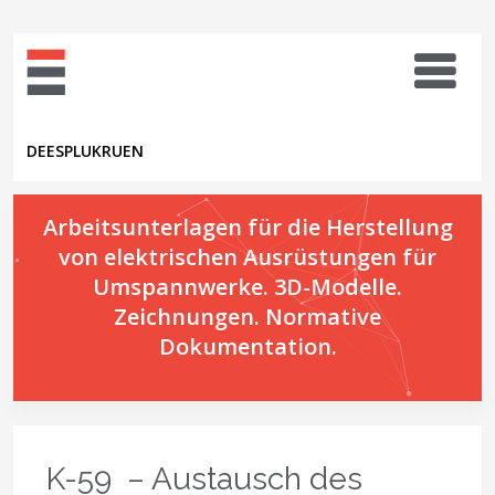
DE
ES
PL
UK
RU
EN
Arbeitsunterlagen für die Herstellung
von elektrischen Ausrüstungen für
Umspannwerke. 3D-Modelle.
Zeichnungen. Normative
Dokumentation.
K-59 – Austausch des