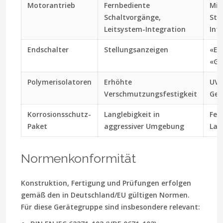
Motorantrieb
Fernbediente
Mit
Schaltvorgänge,
Ste
Leitsystem-Integration
Int
Endschalter
Stellungsanzeigen
«EI
«GE
Polymerisolatoren
Erhöhte
UV-
Verschmutzungsfestigkeit
Gew
Korrosionsschutz-
Langlebigkeit in
Feu
Paket
aggressiver Umgebung
Lac
Normenkonformität
Konstruktion, Fertigung und Prüfungen erfolgen
gemäß den in Deutschland/EU gültigen Normen.
Für diese Gerätegruppe sind insbesondere relevant: