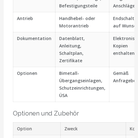
Befestigungsteile
Anschläge
Antrieb
Handhebel- oder
Endschalte
Motorantrieb
auf Wunsc
Dokumentation
Datenblatt,
Elektronisc
Anleitung,
Kopien
Schaltplan,
enthalten
Zertifikate
Optionen
Bimetall-
Gemäß
Übergangseinlagen,
Anfragebo
Schutzeinrichtungen,
ÜSA
Optionen und Zubehör
Option
Zweck
Ko