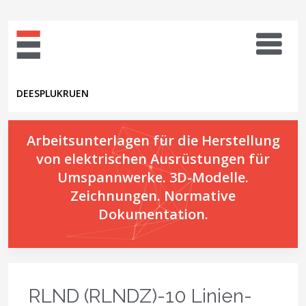
DE
ES
PL
UK
RU
EN
Arbeitsunterlagen für die Herstellung
von elektrischen Ausrüstungen für
Umspannwerke. 3D-Modelle.
Zeichnungen. Normative
Dokumentation.
RLND (RLNDZ)-10 Linien-