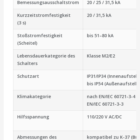
Bemessungsausschaltstrom
20 / 25 / 31,5 kA
Kurzzeitstromfestigkeit
20 / 31,5 kA
(3 s)
Stoßstromfestigkeit
bis 51–80 kA
(Scheitel)
Lebensdauerkategorie des
Klasse M2/E2
Schalters
Schutzart
IP31/IP34 (Innenaufstell
bis IP54 (Außenaufstellu
Klimakategorie
nach EN/IEC 60721-3-4 b
EN/IEC 60721-3-3
Hilfsspannung
110/220 V AC/DC
Abmessungen des
kompatibel zu K-37 (Bre