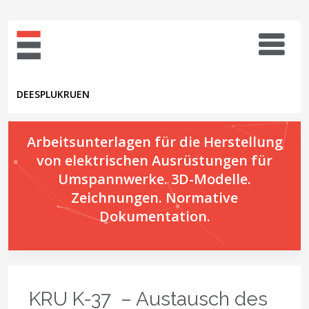
DE
ES
PL
UK
RU
EN
Arbeitsunterlagen für die Herstellung
von elektrischen Ausrüstungen für
Umspannwerke. 3D-Modelle.
Zeichnungen. Normative
Dokumentation.
KRU K-37 – Austausch des