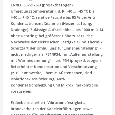
EN/IEC 60721-3-3 (projektbezogen);
Umgebungstemperatur i. d. R. -40 … -45 °C bis
+40 … +45 °C; relative Feuchte bis 95 % bei Anti-
Kondensationsmaßnahmen (Heizer, Lüftung,
Drainage). Zulässige Aufstellhöhe – bis 1000 m ü. M.
ohne Derating; bei größerer Höhe zusätzliche
Nachweise der elektrischen Festigkeit und Thermik.
Schutzart der Umhüllung für „Innenaufstellung“ –
nicht niedriger als IP31/IP34, für „Außenaufstellung
mit Wärmedämmung“ – bis IP54 (projektbezogen).
Bei erhöhter Kondensation und Verschmutzung
(z. B. Pumpwerke, Chemie, Küstenzonen) sind
Isolationsklassifizierung, Anti-
Kondensationsheizung und Mikroklimakontrolle
vorzusehen.
Erdbebensicherheit, Vibrationsfestigkeit,
Brandverhalten der Kabeleinführungen sowie
Kategorien für Verschmutzung/Kondensation