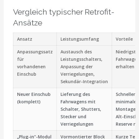
Vergleich typischer Retrofit-
Ansätze
Ansatz
Leistungsumfang
Vorteile
Anpassungssatz
Austausch des
Niedrigste
für
Leistungsschalters,
Fahrwagen
vorhandenen
Anpassung der
erhalten
Einschub
Verriegelungen,
Sekundär-Integration
Neuer Einschub
Lieferung des
Schneller 
(komplett)
Fahrwagens mit
minimaler
Schalter, Shutters,
Montagea
Stecker und
Alt-Einsch
Verriegelungen
Reserve n
„Plug-in“-Modul
Vormontierter Block
Kurze Ter