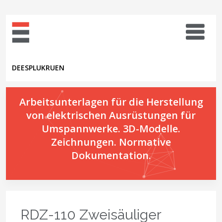
DE
ES
PL
UK
RU
EN
Arbeitsunterlagen für die Herstellung
von elektrischen Ausrüstungen für
Umspannwerke. 3D-Modelle.
Zeichnungen. Normative
Dokumentation.
RDZ-110 Zweisäuliger