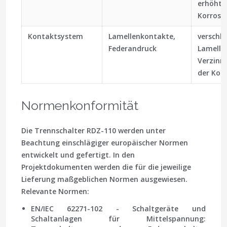
erhöhte
Korrosi
Kontaktsystem
Lamellenkontakte,
verschle
Federandruck
Lamelle
Verzinne
der Kon
Normenkonformität
Die Trennschalter RDZ-110 werden unter
Beachtung einschlägiger europäischer Normen
entwickelt und gefertigt. In den
Projektdokumenten werden die für die jeweilige
Lieferung maßgeblichen Normen ausgewiesen.
Relevante Normen:
EN/IEC 62271-102 - Schaltgeräte und
Schaltanlagen für Mittelspannung: