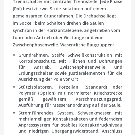
Trennschalter mit zentraler Trennstelle. Jede Phase
(Pol) besitzt zwei Stützisolatoren auf einem
gemeinsamen Grundrahmen. Die Drehachse liegt
im Sockel; beim Schalten drehen die Säulen
synchron in der Horizontalebene, angetrieben vom
führenden Antrieb über Gestänge und eine
Zwischenphasenwelle. Wesentliche Baugruppen:
Grundrahmen.
Steife Schweißkonstruktion mit
Korrosionsschutz. Mit Flächen und Bohrungen
für Antrieb, Zwischenphasenwelle und
Erdungsschalter sowie Justierelementen für die
Ausrichtung der Pole vor Ort.
Stützisolatoren.
Porzellan (Standard) oder
Polymer (Option) mit normierter Kriechstrecke
gemäß gewähltem Verschmutzungsgrad.
Ausführung für Messeranordnung auf der Säule.
Stromführendes System.
Schwenkmesser mit
mehrlamelligen Kontaktpaketen und federndem
Anpresssystem für stabiles Kontaktdruckniveau
und niedrigen Übergangswiderstand. Anschluss