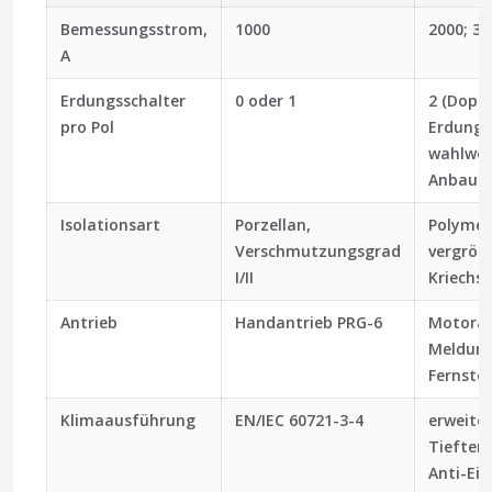
Bemessungsstrom,
1000
2000; 31
A
Erdungsschalter
0 oder 1
2 (Doppe
pro Pol
Erdungss
wahlwei
Anbause
Isolationsart
Porzellan,
Polymer
Verschmutzungsgrad
vergröß
I/II
Kriechst
Antrieb
Handantrieb PRG-6
Motoran
Meldung
Fernste
Klimaausführung
EN/IEC 60721-3-4
erweite
Tieftem
Anti-Ei